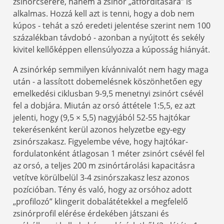
zsinórcserére, hanem a zsinór „átfordítására” is
alkalmas. Hozzá kell azt is tenni, hogy a dob nem
kúpos - tehát a szó eredeti jelentése szerint nem 100
százalékban távdobó - azonban a nyújtott és sekély
kivitel kellőképpen ellensúlyozza a kúposság hiányát.
A zsinórkép semmilyen kívánnivalót nem hagy maga
után - a lassított dobemelésnek köszönhetően egy
emelkedési ciklusban 9-9,5 menetnyi zsinórt csévél
fel a dobjára. Miután az orsó áttétele 1:5,5, ez azt
jelenti, hogy (9,5 × 5,5) nagyjából 52-55 hajtókar
tekerésenként kerül azonos helyzetbe egy-egy
zsinórszakasz. Figyelembe véve, hogy hajtókar-
fordulatonként átlagosan 1 méter zsinórt csévél fel
az orsó, a teljes 200 m zsinórtárolási kapacitásra
vetítve körülbelül 3-4 zsinórszakasz lesz azonos
pozícióban. Tény és való, hogy az orsóhoz adott
„profilozó” klingerit dobalátétekkel a megfelelő
zsinórprofil elérése érdekében játszani és