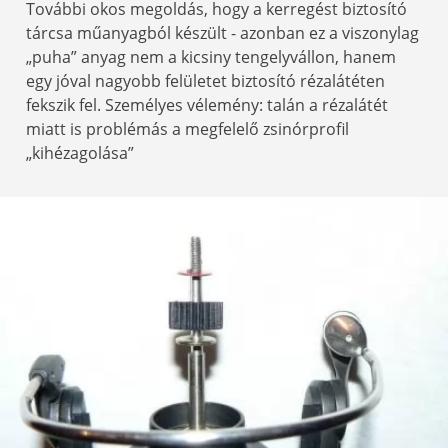
További okos megoldás, hogy a kerregést biztosító
tárcsa műanyagból készült - azonban ez a viszonylag
„puha” anyag nem a kicsiny tengelyvállon, hanem
egy jóval nagyobb felületet biztosító rézalátéten
fekszik fel. Személyes vélemény: talán a rézalátét
miatt is problémás a megfelelő zsinórprofil
„kihézagolása”