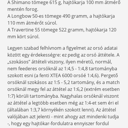
A Shimano tömege 615 g, hajtókarja 100 mm átmérő
mentén forog.
A Longbow 50-es tömege 490 gramm, a hajtókarja
110 mm átmérőt súrol.
A Travertine 55 tömege 522 gramm, hajtókarja 120
mm kört súrol.
Legyen szabad felhívnom a figyelmet az orsó adatai
között egy érdekességre: ez pedig az orsó áttétele. A
„szokásos” áttételi viszony, ilyen méretű, normál,
nem feederes orsóknál az 1:4,5 - 1:4,8 tartományba
szokott esni (a fenti XTEA 6000 orsóé 1:4,6). Pergető
orsóknál szokásos az 1:5 - 5,2 tartomány, és a match
orsóknál megy fel az áttétel az 1:6,2 (extrém esetben
1:7) körüli tartományba. Nagyhalas orsóknál viszont
az áttétel a legtöbb esetben még az 1:4-et sem éri el
(általában 1:3,7 környékén szokott lenni). Az áttétel
valójában azt jelenti - mint ahogy azt mindenki tudja
-, hogy egy hajtókar-fordulatra ennyiszer fordul