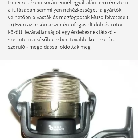
Ismerkedésem során ennél egyáltalán nem éreztem
a futásában semmilyen nehézkességet: a gyártók
vélhetően olvasták és megfogadták Muzo felvetéseit.
:o) Ezen az orsón a szintén kifogásolt dob és rotor
közötti lezáratlanságot egy érdekesnek látszó -
szerintem a későbbiekben további korrekcióra
szoruló - megoldással oldották meg.