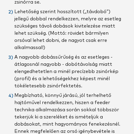
zsinórra se.
Lehetőség szerint hosszított („távdobó”)
jellegű dobbal rendelkezzen, melyre az esetleg
szükséges távoli dobások kivitelezése miatt
lehet szükség. (Mottó: rövidet bármilyen
orsóval lehet dobni, de nagyot csak erre
alkalmassal!)
A nagyobb dobássűrűség és az esetleges -
átlagosnál nagyobb - dobótávolság miatt
elengedhetetlen a minél precízebb zsinórkép
(profil) és a lehetőségekhez képest minél
tökéletesebb zsinórfektetés.
Megbízható, könnyű járású, jól terhelhető
hajtóművel rendelkezzen, hiszen a feeder
technika alkalmazása során sokkal többször
tekerjük ki a szereléket és ismételjük a
dobásokat, mint hagyományos fenekezésnél.
Ennek megfelelően az orsó igénybevétele is