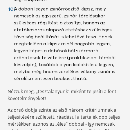
A dobon legyen zsinórrögzítő klipsz, mely
nemcsak az egyszerű, zsinór tárolásakor
szükséges rögzítést biztosítja, hanem az
etetőkosaras alapozó etetéshez szükséges
távolság beállítását is lehetővé teszi. Ennek
megfelelően a klipsz minél nagyobb legyen,
legyen képes a dobásokból származó
erőhatások felvételére (praktikusan: fémből
készüljön), továbbá olyan kialakítású legyen,
melybe még finomszerelékes vékony zsinór is
sérülésmentesen beakasztható.
Nézzük meg, „tesztalanyunk” miként teljesíti a fenti
követelményeket!
Az orsó dobja szinte az első három kritériumnak a
teljesítésére született, ráadásul a tartalék dob teljes
mértékben azonos az „éles” dobbal - így nemcsak