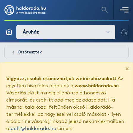
Áruház
Orsótesztek
×
Vigyázz, csalók utánozhatják webáruházunkat!
Az
egyetlen hivatalos oldalunk a
www.haldorado.hu
.
Vásárlás előtt mindig ellenőrizd a böngésző
címsorát, és csak itt add meg az adataidat. Ha
máshol találkozol feltűnően olcsó Haldorádó-
termékekkel, az nagy eséllyel csaló másolat - ilyen
oldalon ne vásárolj, inkább jelezd nekünk e-mailben
a
pult@haldorado.hu
címen!