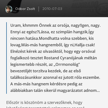
Gábor Zsolt
2010-07-03
Uram, khmmm Önnek az orsója, nagy!Igen, nagy.
Ennyi az egész?Lássa, ez szimplán hangzik,Így
nincsen hatása.Mondhatta volna szebben, kis
lovag,Más-más hangnemből, így ni,Hallja csak!
Elnézést kérek az olvasóktól, hogy egy orsóval
foglalkozó tesztet Rostand Cyranójának méltán
legismertebb részét, az „Orrmonológ”
bevezetőjét torzítva kezdek, de az első
találkozásunkkor azonnal ez jutott róla eszembe.
A más-más hangnem kérdésre pedig az
alábbiakban talán sikerül magyarázatot adnom…
Először is köszönöm a szervezőknek, hogy