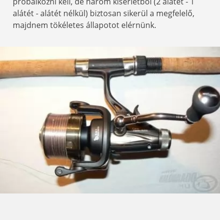
próbálkozni kell, de három kísérletből (2 alátét - 1
alátét - alátét nélkül) biztosan sikerül a megfelelő,
majdnem tökéletes állapotot elérnünk.
A fonott zsinór szemléletesen mutatja a lassított
dobemelés hatását