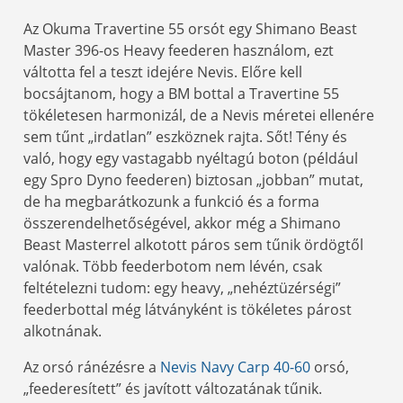
Az Okuma Travertine 55 orsót egy Shimano Beast
Master 396-os Heavy feederen használom, ezt
váltotta fel a teszt idejére Nevis. Előre kell
bocsájtanom, hogy a BM bottal a Travertine 55
tökéletesen harmonizál, de a Nevis méretei ellenére
sem tűnt „irdatlan” eszköznek rajta. Sőt! Tény és
való, hogy egy vastagabb nyéltagú boton (például
egy Spro Dyno feederen) biztosan „jobban” mutat,
de ha megbarátkozunk a funkció és a forma
összerendelhetőségével, akkor még a Shimano
Beast Masterrel alkotott páros sem tűnik ördögtől
valónak. Több feederbotom nem lévén, csak
feltételezni tudom: egy heavy, „nehéztüzérségi”
feederbottal még látványként is tökéletes párost
alkotnának.
Az orsó ránézésre a
Nevis Navy Carp 40-60
orsó,
„feederesített” és javított változatának tűnik.