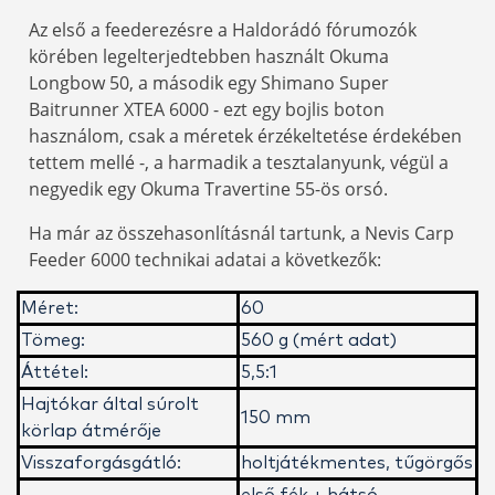
Az első a feederezésre a Haldorádó fórumozók
körében legelterjedtebben használt Okuma
Longbow 50, a második egy Shimano Super
Baitrunner XTEA 6000 - ezt egy bojlis boton
használom, csak a méretek érzékeltetése érdekében
tettem mellé -, a harmadik a tesztalanyunk, végül a
negyedik egy Okuma Travertine 55-ös orsó.
Ha már az összehasonlításnál tartunk, a Nevis Carp
Feeder 6000 technikai adatai a következők:
Méret:
60
Tömeg:
560 g (mért adat)
Áttétel:
5,5:1
Hajtókar által súrolt
150 mm
körlap átmérője
Visszaforgásgátló:
holtjátékmentes, tűgörgős
első fék + hátsó