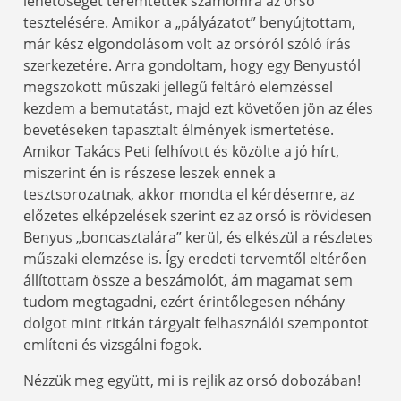
lehetőséget teremtettek számomra az orsó
tesztelésére. Amikor a „pályázatot” benyújtottam,
már kész elgondolásom volt az orsóról szóló írás
szerkezetére. Arra gondoltam, hogy egy Benyustól
megszokott műszaki jellegű feltáró elemzéssel
kezdem a bemutatást, majd ezt követően jön az éles
bevetéseken tapasztalt élmények ismertetése.
Amikor Takács Peti felhívott és közölte a jó hírt,
miszerint én is részese leszek ennek a
tesztsorozatnak, akkor mondta el kérdésemre, az
előzetes elképzelések szerint ez az orsó is rövidesen
Benyus „boncasztalára” kerül, és elkészül a részletes
műszaki elemzése is. Így eredeti tervemtől eltérően
állítottam össze a beszámolót, ám magamat sem
tudom megtagadni, ezért érintőlegesen néhány
dolgot mint ritkán tárgyalt felhasználói szempontot
említeni és vizsgálni fogok.
Nézzük meg együtt, mi is rejlik az orsó dobozában!