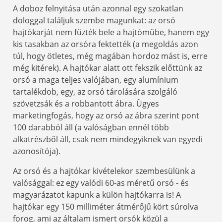
A doboz felnyitása után azonnal egy szokatlan
dologgal találjuk szembe magunkat: az orsó
hajtókarját nem fűzték bele a hajtóműbe, hanem egy
kis tasakban az orsóra fektették (a megoldás azon
túl, hogy ötletes, még magában hordoz mást is, erre
még kitérek). A hajtókar alatt ott fekszik előttünk az
orsó a maga teljes valójában, egy alumínium
tartalékdob, egy, az orsó tárolására szolgáló
szövetzsák és a robbantott ábra. Ügyes
marketingfogás, hogy az orsó az ábra szerint pont
100 darabból áll (a valóságban ennél több
alkatrészből áll, csak nem mindegyiknek van egyedi
azonosítója).
Az orsó és a hajtókar kivételekor szembesülünk a
valósággal: ez egy valódi 60-as méretű orsó - és
magyarázatot kapunk a külön hajtókarra is! A
hajtókar egy 150 milliméter átmérőjű kört súrolva
forog, ami az általam ismert orsók közül a