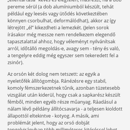
pereme sérül (a dob alumíniumból készült, tehát
például egy leesés vagy ütődés következtében
könnyen csorbulhat, deformálódhat), akkor az így
létrejött „él” kikezdheti a lemezkét. (Jelen sorok
írásakor még messze nem rendelkezem elegendő
tapasztalattal ahhoz, hogy véleményt nyilvánítsak
arról, időtálló megoldás-e, avagy sem - tény és való,
a tengelyre eddig még egyszer sem tekeredett fel a
zsinór).
Az orsón két dolog nem tetszett: az egyik a
nyeletőfék állítógombja. Ránézésre egy stabil,
komoly fémszerkezetnek tűnik, azonban tüzetesebb
vizsgálat után kiderül, hogy csak a sapkarész készült
fémből, minden egyéb része műanyag. Ráadásul a
nálam lévő példány állítócsavarja - a teljesen kioldott
állapottól eltekintve - kotyog. A másik, ami
problémát jelent, hogy az orsó dobját
tengelyirányban több milliméteres kitéréssel lehet