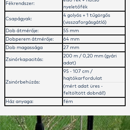
Fékrendszer:
nyeletőfék
4 golyós + 1 tűgörgős
Csapágyak:
(visszaforgásgátló)
Dob átmérője:
55 mm
Dobperem átmérője:
64 mm
Dob magassága
27 mm
200 m / 0,20 mm (gyári
Zsinórkapacitás:
adat)
95 - 107 cm /
hajtókarfordulat
Zsinórbehúzás:
(mért adat üres -
feltöltött dobnál!)
Ház anyaga:
fém