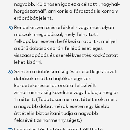
nagyobb. Különösen igaz ez a célzott „nagyhal-
horgászatnál”, amikor is a fárasztás is komoly
erőpróbát jelent.
Rendelkezzen csészefékkel - vagy más, olyan
műszaki megoldással, mely felnyitott
felkapókar esetén befékezi a rotort -, mellyel
a sűrű dobások során fellépő esetleges
visszacsapódás és szerelékvesztés kockázatát
lehet kizárni.
Szintén a dobássűrűség és az esetleges távoli
dobások miatt a hajtókar egyszeri
körbetekeréssel az orsóra felcsévélt
zsinórmennyiség közelítse vagy haladja meg az
1 métert. (Tudatosan nem áttételt írok, mert
a nagyobb dobátmérők esetén egy kisebb
áttétel is biztosítani tudja a nagyobb
felcsévélt zsinórmennyiséget.)
Lehetőleg tág határok között állítható,