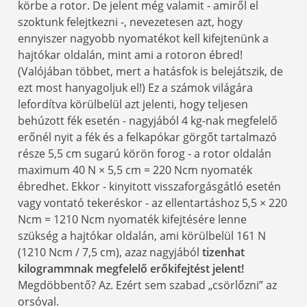
körbe a rotor. De jelent még valamit - amiről el
szoktunk felejtkezni -, nevezetesen azt, hogy
ennyiszer nagyobb nyomatékot kell kifejtenünk a
hajtókar oldalán, mint ami a rotoron ébred!
(Valójában többet, mert a hatásfok is belejátszik, de
ezt most hanyagoljuk el!) Ez a számok világára
lefordítva körülbelül azt jelenti, hogy teljesen
behúzott fék esetén - nagyjából 4 kg-nak megfelelő
erőnél nyit a fék és a felkapókar görgőt tartalmazó
része 5,5 cm sugarú körön forog - a rotor oldalán
maximum 40 N × 5,5 cm = 220 Ncm nyomaték
ébredhet. Ekkor - kinyitott visszaforgásgátló esetén
vagy vontató tekeréskor - az ellentartáshoz 5,5 × 220
Ncm = 1210 Ncm nyomaték kifejtésére lenne
szükség a hajtókar oldalán, ami körülbelül 161 N
(1210 Ncm / 7,5 cm), azaz nagyjából
tizenhat
kilogrammnak megfelelő erőkifejtést jelent!
Megdöbbentő? Az. Ezért sem szabad „csörlőzni” az
orsóval.