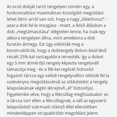
Az orsó dobját tartó tengelyen szintén egy, a
funkcionalitást maximálisan kiszolgáló megoldást
lehet látni: arról van szó, hogy a nagy „lökethossz” -
azaz a dob fel-le mozgása - miatt, a felső állásban a
dob „megtámasztása” elégtelen lenne, ha csak egy
akkora tengelyen állna, mint amekkora a dob
furatán átmegy. Ezt úgy oldották meg a
konstruktőrök, hogy a dobtengely dobon kívül lévő
részét 25%-kal vastagabbra tervezték, így a dobot
egy 5 mm átmérőjű tengely képezte tengelyváll
támasztja meg - és a fék kerregését biztosító
fogazott tárcsa egy valódi tengelyvállon ütközik fel (a
szokványos megoldásoknál az ütköztetést a tengely
lelapolásának végén létrejövő „él” biztosítja).
Figyelembe véve, hogy a fékcsillag meghúzásakor ez
a tárcsa tart ellen a fékcsillagnak, a váll az egyszerű
lelapolásból származó ütköző éllel ellentétben
mindenképpen strapabíróbb megoldást jelent.