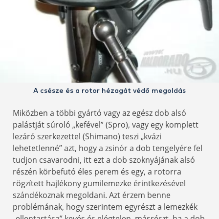
A csésze és a rotor hézagát védő megoldás
Miközben a többi gyártó vagy az egész dob alsó
palástját súroló „kefével” (Spro), vagy egy komplett
lezáró szerkezettel (Shimano) teszi „kvázi
lehetetlenné” azt, hogy a zsinór a dob tengelyére fel
tudjon csavarodni, itt ezt a dob szoknyájának alsó
részén körbefutó éles perem és egy, a rotorra
rögzített hajlékony gumilemezke érintkezésével
szándékoznak megoldani. Azt érzem benne
problémának, hogy szerintem egyrészt a lemezkék
„ellentartása” kevés és elégtelen, másrészt, ha a dob