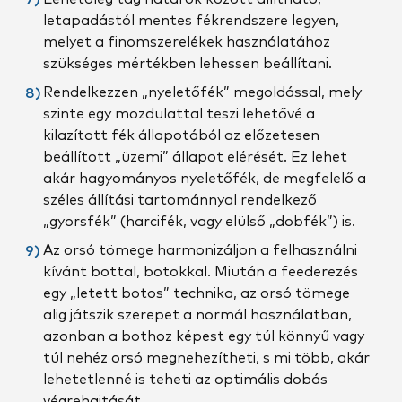
letapadástól mentes fékrendszere legyen,
melyet a finomszerelékek használatához
szükséges mértékben lehessen beállítani.
Rendelkezzen „nyeletőfék” megoldással, mely
szinte egy mozdulattal teszi lehetővé a
kilazított fék állapotából az előzetesen
beállított „üzemi” állapot elérését. Ez lehet
akár hagyományos nyeletőfék, de megfelelő a
széles állítási tartománnyal rendelkező
„gyorsfék” (harcifék, vagy elülső „dobfék”) is.
Az orsó tömege harmonizáljon a felhasználni
kívánt bottal, botokkal. Miután a feederezés
egy „letett botos” technika, az orsó tömege
alig játszik szerepet a normál használatban,
azonban a bothoz képest egy túl könnyű vagy
túl nehéz orsó megnehezítheti, s mi több, akár
lehetetlenné is teheti az optimális dobás
végrehajtását.