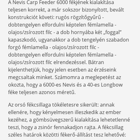
A Nevis Carp Feeder 6000 fékjének kialakítása
teljesen korrekt, a már sokszor bizonyított, bevált
konstrukciót követi: rugós rögzítőgyűrű -
dobtengelyen elfordulni képtelen fémlamella -
olajos/zsírozott filc - a dob hornyába két „foggal”
kapaszkodó, ugyanakkor a dob tengelyén szabadon
forgó fémlamella - olajos/zsírozott filc -
dobtengelyen elfordulni képtelen fémlamella -
olajos/zsírozott filc elrendezéssel. Bátran
kijelenthetjük, hogy jelen esetben az érzéseink
megcsaltak minket. Számomra a meglepetést az
okozta, hogy a 6000-es Nevis és a 40-es Longbow
féke teljesen azonos méretű.
Az orsó fékcsillaga tökéletesre sikerült: annak
ellenére, hogy kényelmesen illeszkedik az ember
kezéhez, a gömbsüvegszerű kialakítása lehetetlenné
teszi, hogy a zsinór fennakadjon rajta. A fékcsillag
széles határok közötti fékerő-állítást tesz lehetővé: