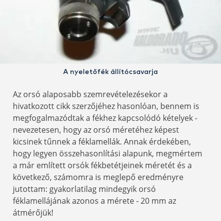
A nyeletőfék állítócsavarja
Az orsó alaposabb szemrevételezésekor a
hivatkozott cikk szerzőjéhez hasonlóan, bennem is
megfogalmazódtak a fékhez kapcsolódó kételyek -
nevezetesen, hogy az orsó méretéhez képest
kicsinek tűnnek a féklamellák. Annak érdekében,
hogy legyen összehasonlítási alapunk, megmértem
a már említett orsók fékbetétjeinek méretét és a
következő, számomra is meglepő eredményre
jutottam: gyakorlatilag mindegyik orsó
féklamellájának azonos a mérete - 20 mm az
átmérőjük!