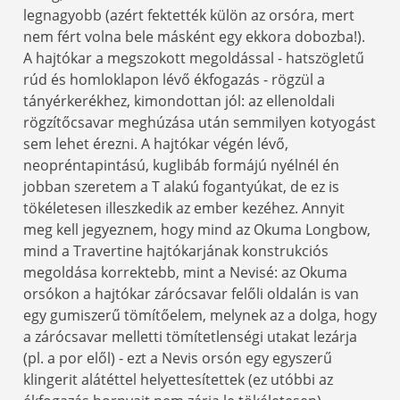
legnagyobb (azért fektették külön az orsóra, mert
nem fért volna bele másként egy ekkora dobozba!).
A hajtókar a megszokott megoldással - hatszögletű
rúd és homloklapon lévő ékfogazás - rögzül a
tányérkerékhez, kimondottan jól: az ellenoldali
rögzítőcsavar meghúzása után semmilyen kotyogást
sem lehet érezni. A hajtókar végén lévő,
neopréntapintású, kuglibáb formájú nyélnél én
jobban szeretem a T alakú fogantyúkat, de ez is
tökéletesen illeszkedik az ember kezéhez. Annyit
meg kell jegyeznem, hogy mind az Okuma Longbow,
mind a Travertine hajtókarjának konstrukciós
megoldása korrektebb, mint a Nevisé: az Okuma
orsókon a hajtókar zárócsavar felőli oldalán is van
egy gumiszerű tömítőelem, melynek az a dolga, hogy
a zárócsavar melletti tömítetlenségi utakat lezárja
(pl. a por elől) - ezt a Nevis orsón egy egyszerű
klingerit alátéttel helyettesítettek (ez utóbbi az