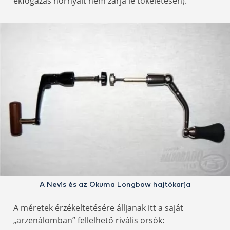
ékfogazás hornyait nem zárja le tökéletesen).
A Nevis és az Okuma Longbow hajtókarja
A méretek érzékeltetésére álljanak itt a saját
„arzenálomban” fellelhető rivális orsók: