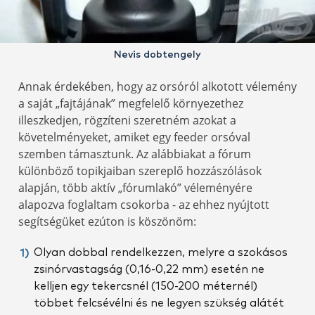
Nevis dobtengely
Annak érdekében, hogy az orsóról alkotott vélemény
a saját „fajtájának” megfelelő környezethez
illeszkedjen, rögzíteni szeretném azokat a
követelményeket, amiket egy feeder orsóval
szemben támasztunk. Az alábbiakat a fórum
különböző topikjaiban szereplő hozzászólások
alapján, több aktív „fórumlakó” véleményére
alapozva foglaltam csokorba - az ehhez nyújtott
segítségüket ezúton is köszönöm:
Olyan dobbal rendelkezzen, melyre a szokásos
zsinórvastagság (0,16-0,22 mm) esetén ne
kelljen egy tekercsnél (150-200 méternél)
többet felcsévélni és ne legyen szükség alátét