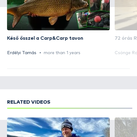
Késő ősszel a Carp&Carp tavon
72 órás 
Erdélyi Tamás
more than 1 years
Csönge Ro
RELATED VIDEOS