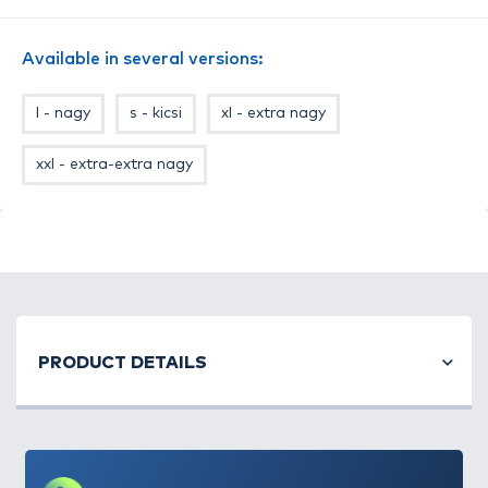
kiválasztott csalival felcsalizni, felrakni a stoppert
és a gumiütközőt a csalihoz húzni, ezzel rögzítve azt
Available in several versions:
a horog felől. Ez meggátolja, hogy a például lebegő
csali alatt elhelyezett süllyedő pellet rácsússzon a
l - nagy
s - kicsi
xl - extra nagy
horogra, ezzel elősegítve a biztos akadást! A
legkisebbekkel akár egy-egy szem apró pelletet vagy
xxl - extra-extra nagy
kukoricaszemet tudunk rögzíteni, míg a legnagyobb
kellően nagy ahhoz, hogy akár a nagy fúrt
pelleteken se csússzon át. Három méretben kerül
forgalomba. Mindegyik csomagban 9 db-ot talál.
PRODUCT DETAILS