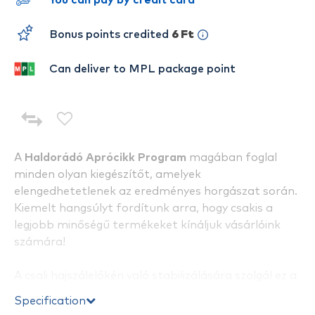
You can pay by credit card
Bonus points credited
6 Ft
Can deliver to MPL package point
A
Haldorádó Aprócikk Program
magában foglal
minden olyan kiegészítőt, amelyek
elengedhetetlenek az eredményes horgászat során.
Kiemelt hangsúlyt fordítunk arra, hogy csakis a
legjobb minőségű termékeket kínáljuk vásárlóink
számára!
A csali hajszálelőkén való stabilizálására szolgál ez a
kis gumiütköző. Nincs más teendő, mint a
Specification
hajszálelőkére felhúzni a horog tövéhez, a