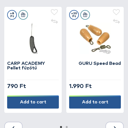
+8
+20
Ft
Ft
CARP ACADEMY
GURU Speed Bead
Pellet fűzőtű
790 Ft
1.990 Ft
Add to cart
Add to cart