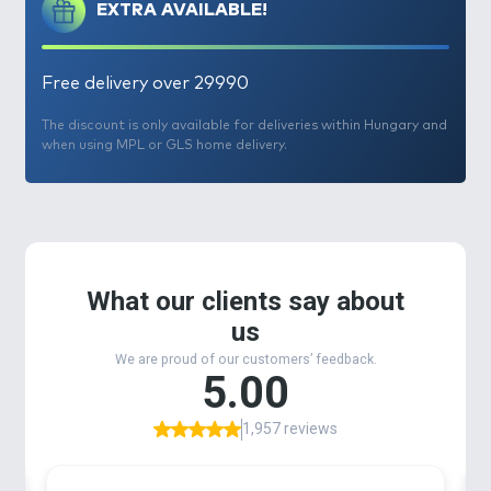
EXTRA AVAILABLE!
Free delivery over 29990
The discount is only available for deliveries within Hungary and
when using MPL or GLS home delivery.