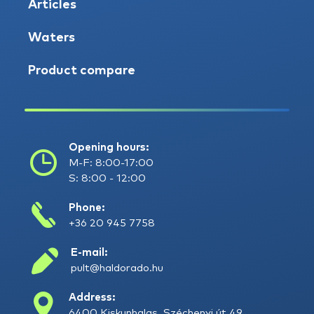
Articles
Waters
Product compare
Opening hours:
M-F: 8:00-17:00
S: 8:00 - 12:00
Phone:
+36 20 945 7758
E-mail:
pult@haldorado.hu
Address:
6400 Kiskunhalas, Széchenyi út 49.