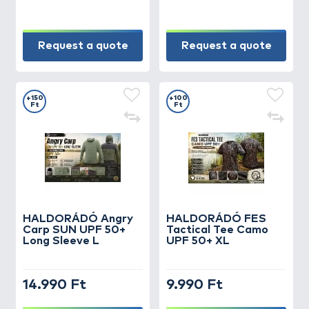
Request a quote
Request a quote
+150
+100
Ft
Ft
HALDORÁDÓ Angry
HALDORÁDÓ FES
Carp SUN UPF 50+
Tactical Tee Camo
Long Sleeve L
UPF 50+ XL
14.990 Ft
9.990 Ft