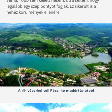
Vilma. Több sem kellett nekem, útra keltem, hogy
legalább egy szép pontyot fogjak. Ez sikerült is a
nehéz körülmények ellenére.
A kihívásokkal teli Pécsi-tó madártávlatból