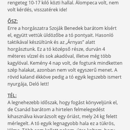
rengeteg 10-17 kiló közti hallal. Álompeca volt, nem
volt kérdés, visszatérek ide!
ŐSZ:
Erre a horgászatra Szoják Benedek barátom kísért
el, együtt vettük üldözőbe a tó pontyait. Hasonló
taktikával készültünk és az „Árnyas” alatt
horgásztunk. Ez a tó középső része, durván 4
méteres vízzel és sok akadóval, illetve még több
kagylóval. Kemény 4 nap volt, de fogtunk mindketten
szép halakat, azonban nem volt egyszerű menet. A
rövid kaland ékköve pedig a tó egyik legszebb ismert
nyurgája, Deló lett!
TÉL:
A legnehezebb időszak, hogy fogást könyveljünk el,
de Csanád barátom a hirtelen felmelegedést
kihasználva kivarázsolt egy óriást, mely 24 kg felett
mérlegelt. A tó egyik legnagyobb hala ez a tükrös,