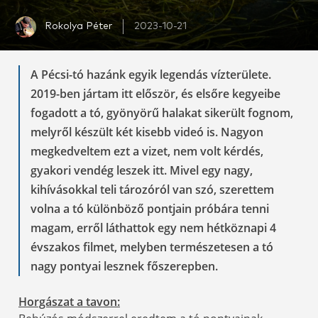
Rokolya Péter
2023-10-21
A Pécsi-tó hazánk egyik legendás vízterülete.
2019-ben jártam itt először, és elsőre kegyeibe
fogadott a tó, gyönyörű halakat sikerült fognom,
melyről készült két kisebb videó is. Nagyon
megkedveltem ezt a vizet, nem volt kérdés,
gyakori vendég leszek itt. Mivel egy nagy,
kihívásokkal teli tározóról van szó, szerettem
volna a tó különböző pontjain próbára tenni
magam, erről láthattok egy nem hétköznapi 4
évszakos filmet, melyben természetesen a tó
nagy pontyai lesznek főszerepben.
Horgászat a tavon: