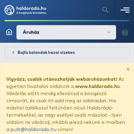
Áruház
Bojlis kalandok hazai vizeken
×
Vigyázz, csalók utánozhatják webáruházunkat!
Az
egyetlen hivatalos oldalunk a
www.haldorado.hu
.
Vásárlás előtt mindig ellenőrizd a böngésző
címsorát, és csak itt add meg az adataidat. Ha
máshol találkozol feltűnően olcsó Haldorádó-
termékekkel, az nagy eséllyel csaló másolat - ilyen
oldalon ne vásárolj, inkább jelezd nekünk e-mailben
a
pult@haldorado.hu
címen!