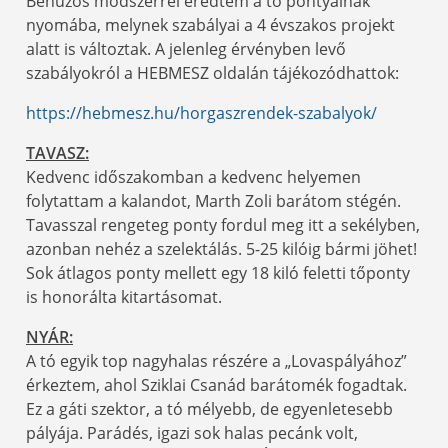
Behúzós módszerrel eredtem a tó pontyainak
nyomába, melynek szabályai a 4 évszakos projekt
alatt is változtak. A jelenleg érvényben levő
szabályokról a HEBMESZ oldalán tájékozódhattok:
https://hebmesz.hu/horgaszrendek-szabalyok/
TAVASZ:
Kedvenc időszakomban a kedvenc helyemen
folytattam a kalandot, Marth Zoli barátom stégén.
Tavasszal rengeteg ponty fordul meg itt a sekélyben,
azonban nehéz a szelektálás. 5-25 kilóig bármi jöhet!
Sok átlagos ponty mellett egy 18 kiló feletti tőponty
is honorálta kitartásomat.
NYÁR:
A tó egyik top nagyhalas részére a „Lovaspályához”
érkeztem, ahol Sziklai Csanád barátomék fogadtak.
Ez a gáti szektor, a tó mélyebb, de egyenletesebb
pályája. Parádés, igazi sok halas pecánk volt,