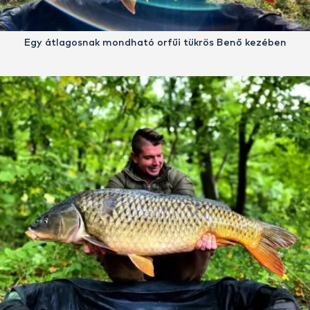
Egy átlagosnak mondható orfűi tükrös Benő kezében