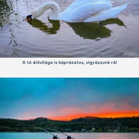
A tó élővilága is káprázatos, vigyázzunk rá!