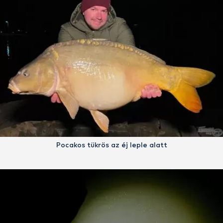
Pocakos tükrös az éj leple alatt