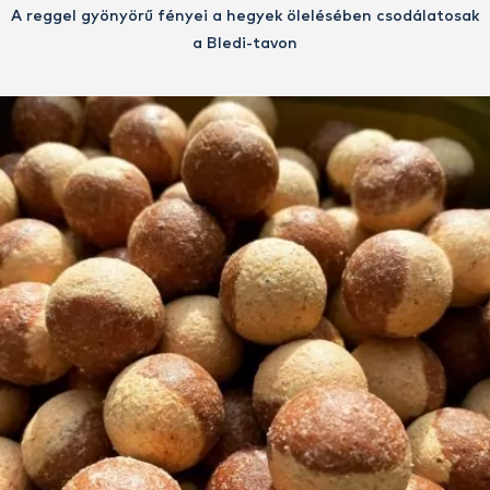
A reggel gyönyörű fényei a hegyek ölelésében csodálatosak
a Bledi-tavon