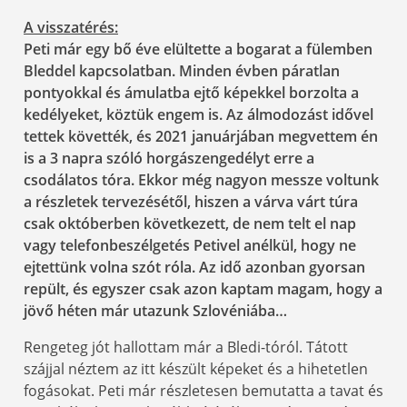
A visszatérés:
Peti már egy bő éve elültette a bogarat a fülemben
Bleddel kapcsolatban. Minden évben páratlan
pontyokkal és ámulatba ejtő képekkel borzolta a
kedélyeket, köztük engem is. Az álmodozást idővel
tettek követték, és 2021 januárjában megvettem én
is a 3 napra szóló horgászengedélyt erre a
csodálatos tóra. Ekkor még nagyon messze voltunk
a részletek tervezésétől, hiszen a várva várt túra
csak októberben következett, de nem telt el nap
vagy telefonbeszélgetés Petivel anélkül, hogy ne
ejtettünk volna szót róla. Az idő azonban gyorsan
repült, és egyszer csak azon kaptam magam, hogy a
jövő héten már utazunk Szlovéniába…
Rengeteg jót hallottam már a Bledi-tóról. Tátott
szájjal néztem az itt készült képeket és a hihetetlen
fogásokat. Peti már részletesen bemutatta a tavat és