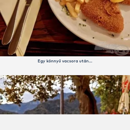
Egy könnyű vacsora után…