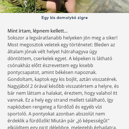
Egy kis domolykó zigre
Mint írtam, lépnem kellett…
Sokszor a legváratlanabb helyeken jön meg a siker!
Most megosztok veletek egy történetet: Bleden az
általam jónak vélt helyet hátrahagyva úgy
döntöttem, cserkelek egyet. A képeken is látható
csónakház előtt észrevettem egy kisebb
pontycsapatot, amint békésen napoznak.
Gondoltam, kaptok egy kis bojlit, aztán visszatérek.
Nagyjából 2 órával később visszatértem a helyre, és
bár nem láttam a halakat, éreztem, hogy valahol itt
vannak. Ez a hely egy strand mellett található, így
napközben rengeteg a fürdőző és egyéb vízi
sportoló. A pontyokat azonban abszolút nem
érdeklik a fürdőzők! Miután pár „jó képességűt"
elküldtem egy picit délebbre, melegebb éghajlatra,