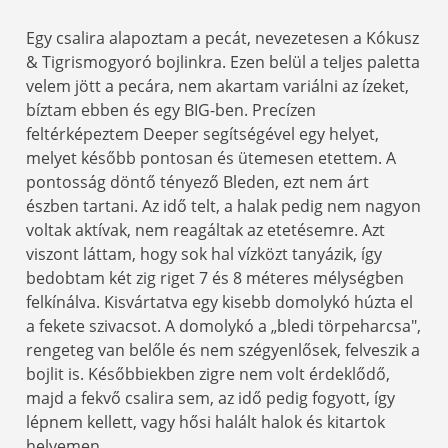
Egy csalira alapoztam a pecát, nevezetesen a Kókusz
& Tigrismogyoró bojlinkra. Ezen belül a teljes paletta
velem jött a pecára, nem akartam variálni az ízeket,
bíztam ebben és egy BIG-ben. Precízen
feltérképeztem Deeper segítségével egy helyet,
melyet később pontosan és ütemesen etettem. A
pontosság döntő tényező Bleden, ezt nem árt
észben tartani. Az idő telt, a halak pedig nem nagyon
voltak aktívak, nem reagáltak az etetésemre. Azt
viszont láttam, hogy sok hal vízközt tanyázik, így
bedobtam két zig riget 7 és 8 méteres mélységben
felkínálva. Kisvártatva egy kisebb domolykó húzta el
a fekete szivacsot. A domolykó a „bledi törpeharcsa",
rengeteg van belőle és nem szégyenlősek, felveszik a
bojlit is. Későbbiekben zigre nem volt érdeklődő,
majd a fekvő csalira sem, az idő pedig fogyott, így
lépnem kellett, vagy hősi halált halok és kitartok
helyemen.