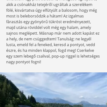
akik a csónakház tetejéről ugráltak a szerelékem
fölé, kisvártatva úgy elfütyült a balosom, hogy még
most is beleborsódzik a hátam! Az izgalmas
fárasztás egy gyönyörű tükröst eredményezett,
majd utána röviddel volt még egy halam, amely
sajnos meglépett. Másnap már nem adott kapást ez
a hely, de nem csüggedtem! Tanulság: ne legyél
lusta, emeld fel a feneked, keresd a pontyot, vedd
észre, és ha minden klappol, fogd meg! Cserkelve
egy szem lebegő csalival, pop-up riggel is lehetséges
nagy pontyot fogni!