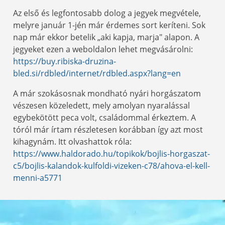
Az első és legfontosabb dolog a jegyek megvétele,
melyre január 1-jén már érdemes sort keríteni. Sok
nap már ekkor betelik „aki kapja, marja" alapon. A
jegyeket ezen a weboldalon lehet megvásárolni:
https://buy.ribiska-druzina-
bled.si/rdbled/internet/rdbled.aspx?lang=en
A már szokásosnak mondható nyári horgászatom
vészesen közeledett, mely amolyan nyaralással
egybekötött peca volt, családommal érkeztem. A
tóról már írtam részletesen korábban így azt most
kihagynám. Itt olvashattok róla:
https://www.haldorado.hu/topikok/bojlis-horgaszat-
c5/bojlis-kalandok-kulfoldi-vizeken-c78/ahova-el-kell-
menni-a5771