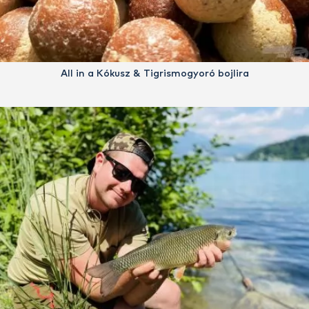
All in a Kókusz & Tigrismogyoró bojlira