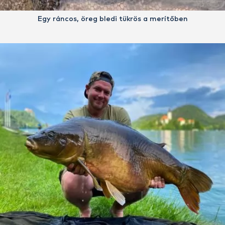
Egy ráncos, öreg bledi tükrös a merítőben