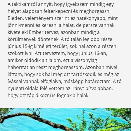
A taktikámról annyit, hogy igyekszem mindig egy
helyet alaposan feltérképezni és meghorgászni
Bleden, véleményem szerint ez hatékonyabb, mint
jönni-menni és keresni a halat, de persze vannak
kivételek! Ember tervez, azonban mindig a
körülmények döntenek. A tó talán legjobb része
június 15-ig kíméleti terület, sok hal azon a részen
szokott ívni. Azt terveztem, hogy június 16-án,
amikor oldódik a tilalom, ezt a viszonylag
háborítatlan részt meghorgászom. Azonban mivel
láttam, hogy sok hal még ott tartózkodik és még az
ívással vannak elfoglalva, másképp határoztam. A tó
nyugati oldala felé vettem az irányt bízva abban,
hogy ott táplálkozni is fognak a halak.