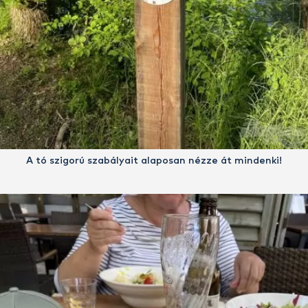
A tó szigorú szabályait alaposan nézze át mindenki!