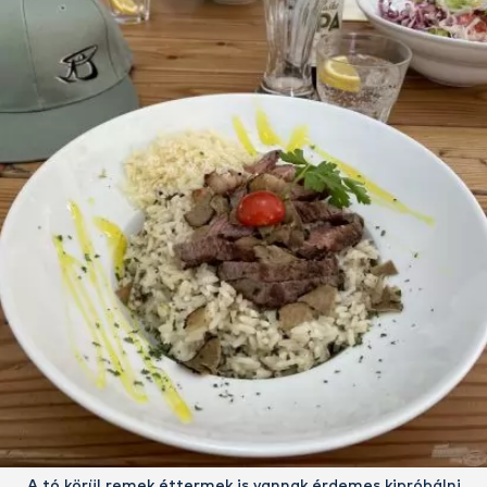
A tó körül remek éttermek is vannak érdemes kipróbálni