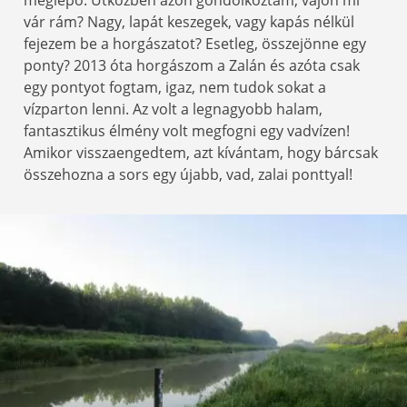
meglepő. Útközben azon gondolkoztam, vajon mi
vár rám? Nagy, lapát keszegek, vagy kapás nélkül
fejezem be a horgászatot? Esetleg, összejönne egy
ponty? 2013 óta horgászom a Zalán és azóta csak
egy pontyot fogtam, igaz, nem tudok sokat a
vízparton lenni. Az volt a legnagyobb halam,
fantasztikus élmény volt megfogni egy vadvízen!
Amikor visszaengedtem, azt kívántam, hogy bárcsak
összehozna a sors egy újabb, vad, zalai ponttyal!