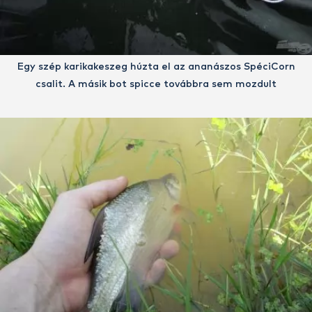
Egy szép karikakeszeg húzta el az ananászos SpéciCorn
csalit. A másik bot spicce továbbra sem mozdult