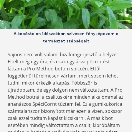
A kapástalan időszakban szívesen fényképezem a
természet szépségeit
Sajnos nem volt valami bizalomgerjesztő a helyzet.
Eltelt még egy óra, és csak egy árva pöccintést
láttam a Pro Method botom spiccén. Ettől
függetlenül türelmesen vártam, mert sosem lehet
tudni, mikor érkezik a kapás. Többször is
újradobtam, de egy dolgon nem változtattam. A Pro
Method botnál a csalitüskére minden alkalommal az
ananászos SpéciCornt tűztem fel. Ez a gumikukorica
számtalanszor bizonyított már ezen a vízen, sokszor
csak ezzel tudtam kapást kicsikarni. A másik bot
esetében mindig változtattam a csalit, kipróbáltam