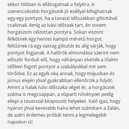
ekkor többen is ellátogatnak a folyóra. A
szerencsésebb horgászok jó eséllyel kifoghatnak
egy-egy pontyot, ha a tavaszi időszakban gilisztával
csaliznak. Amíg az ívási időszak tart, én sosem
horgászom célzottan pontyra. Sokan viszont
felkötnek egy hentes kampó méretű horgot,
feltűznek rá egy vastag gilisztát és alig várják, hogy
pontyot fogjanak. A halőrök elmondása szerint nem
először fordult elő, hogy néhányan elvitték a tilalmi
időben fogott pontyot a szabályokkal mit sem
törődve. Ez az egyik oka annak, hogy májusban és
június elején jóval gyakrabban ellenőrzik a folyót.
Amint a halak ívási időszaka véget ér, a horgászok
száma is megcsappan, a vízparti növényzet pedig
ellepi a tavasszal kitaposott helyeket. Való igaz, hogy
nyáron jóval kevesebb halra lehet számítani a Zalán,
de azért érdemes próbát tenni a legmelegebb
napokon is!