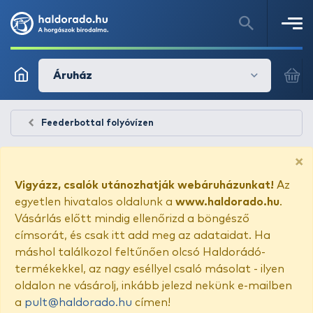
Áruház
Feederbottal folyóvízen
×
Vigyázz, csalók utánozhatják webáruházunkat!
Az
egyetlen hivatalos oldalunk a
www.haldorado.hu
.
Vásárlás előtt mindig ellenőrizd a böngésző
címsorát, és csak itt add meg az adataidat. Ha
máshol találkozol feltűnően olcsó Haldorádó-
termékekkel, az nagy eséllyel csaló másolat - ilyen
oldalon ne vásárolj, inkább jelezd nekünk e-mailben
a
pult@haldorado.hu
címen!