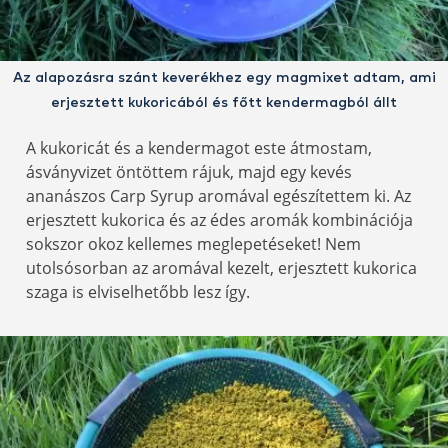
Az alapozásra szánt keverékhez egy magmixet adtam, ami
erjesztett kukoricából és főtt kendermagból állt
A kukoricát és a kendermagot este átmostam,
ásványvizet öntöttem rájuk, majd egy kevés
ananászos Carp Syrup aromával egészítettem ki. Az
erjesztett kukorica és az édes aromák kombinációja
sokszor okoz kellemes meglepetéseket! Nem
utolsósorban az aromával kezelt, erjesztett kukorica
szaga is elviselhetőbb lesz így.