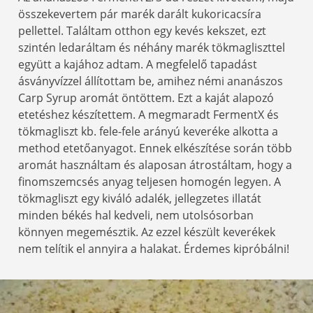
összekevertem pár marék darált kukoricacsíra
pellettel. Találtam otthon egy kevés kekszet, ezt
szintén ledaráltam és néhány marék tökmagliszttel
együtt a kajához adtam. A megfelelő tapadást
ásványvízzel állítottam be, amihez némi ananászos
Carp Syrup aromát öntöttem. Ezt a kaját alapozó
etetéshez készítettem. A megmaradt FermentX és
tökmagliszt kb. fele-fele arányú keveréke alkotta a
method etetőanyagot. Ennek elkészítése során több
aromát használtam és alaposan átrostáltam, hogy a
finomszemcsés anyag teljesen homogén legyen. A
tökmagliszt egy kiváló adalék, jellegzetes illatát
minden békés hal kedveli, nem utolsósorban
könnyen megemésztik. Az ezzel készült keverékek
nem telítik el annyira a halakat. Érdemes kipróbálni!