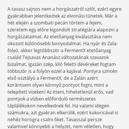
A tavasz sajnos nem a horgászatról szólt, ezért egyre
gyakrabban jelentkeztek az elvonási tünetek. Már a
hét elején a szombati pecán törtem a fejem,
szeretem egy előre kigondolt stratégiára alapozni a
horgászataimat. Az etetőanyag kiválasztása nem
okozott különösebb bonyodalmat. Ha nyár és Zala-
folyó, akkor legtöbbször a FermentX etetőanyag
család Tejsavas Ananász változatának szavazok
bizalmat. Igazán szép, kiló feletti dévéreket fogtam
többször is a folyón ezzel a kajával. Pontyra szintén
első osztályú a FermentX, de a Zalán azért
korántsem olyan könnyű pontyot fogni, mint a
telepített vizeken! Az itteni, hihetetlenül erős, vad
pontyok a vízben előforduló természetes
táplálékokon nevelkednek fel. Ha valami idegen
számukra, azt gyakran elkerülik, ezért kukoricával is
nehéz horogra csalni őket. Tavasszal persze
valamivel könnyebb a helyzet, nem véletlen, hogy