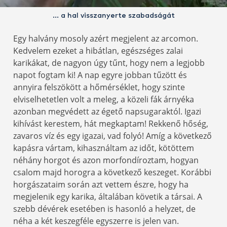
… a hal visszanyerte szabadságát
Egy halvány mosoly azért megjelent az arcomon.
Kedvelem ezeket a hibátlan, egészséges zalai
karikákat, de nagyon úgy tűnt, hogy nem a legjobb
napot fogtam ki! A nap egyre jobban tűzött és
annyira felszökött a hőmérséklet, hogy szinte
elviselhetetlen volt a meleg, a közeli fák árnyéka
azonban megvédett az égető napsugaraktól. Igazi
kihívást kerestem, hát megkaptam! Rekkenő hőség,
zavaros víz és egy igazai, vad folyó! Amíg a következő
kapásra vártam, kihasználtam az időt, kötöttem
néhány horgot és azon morfondíroztam, hogyan
csalom majd horogra a következő keszeget. Korábbi
horgászataim során azt vettem észre, hogy ha
megjelenik egy karika, általában követik a társai. A
szebb dévérek esetében is hasonló a helyzet, de
néha a két keszegféle egyszerre is jelen van.