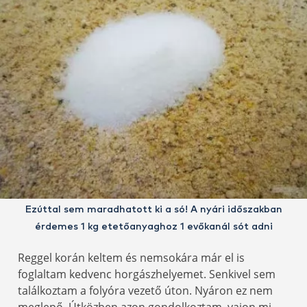
Ezúttal sem maradhatott ki a só! A nyári időszakban
érdemes 1 kg etetőanyaghoz 1 evőkanál sót adni
Reggel korán keltem és nemsokára már el is
foglaltam kedvenc horgászhelyemet. Senkivel sem
találkoztam a folyóra vezető úton. Nyáron ez nem