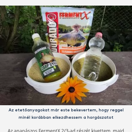
Az etetőanyagokat már este bekevertem, hogy reggel
minél korábban elkezdhessem a horgászatot
Az ananászos FermentX 2/3-ad részét kivettem, majd