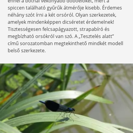
ennél a botnál vékonyabb dobóelőkét, mert a
spiccen található gyűrűk átmérője kisebb. Érdemes
néhány szót írni a két orsóról. Olyan szerkezetek,
amelyek mindenképpen dicséretet érdemelnek!
Tisztességesen felcsapágyazott, strapabíró és
megbízható orsókról van szó. A „Tesztelés alatt”
című sorozatomban megtekinthető mindkét modell
belső szerkezete.