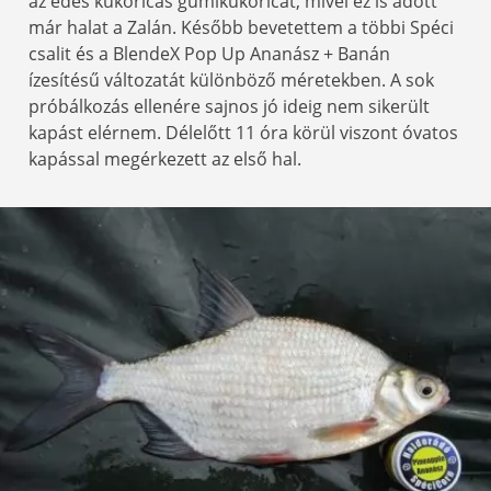
az édes kukoricás gumikukoricát, mivel ez is adott
már halat a Zalán. Később bevetettem a többi Spéci
csalit és a BlendeX Pop Up Ananász + Banán
ízesítésű változatát különböző méretekben. A sok
próbálkozás ellenére sajnos jó ideig nem sikerült
kapást elérnem. Délelőtt 11 óra körül viszont óvatos
kapással megérkezett az első hal.