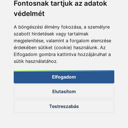
Fontosnak tartjuk az adatok
védelmét
A böngészési élmény fokozása, a személyre
szabott hirdetések vagy tartalmak
megjelenítése, valamint a forgalom elemzése
érdekében sütiket (cookie) használunk. Az
Ilyen gyönyörű, vad nyurgák is élnek a Zalában!
Elfogadom gombra kattintva hozzájárulhat a
sütik használatához.
Elfogadom
Elutasítom
Testreszabás