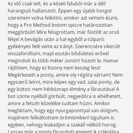
Az idő csak telt, és a közeli faluból már a déli
harangszó hallatszott. Éppen egy újabb horgot
szerettem volna felkötni, amikor azt vettem észre,
hogy a Pro Method botom spicce határozottan
meggörbült! Mire felugrottam, már füstölt az orsó
fékje! A bevágás után a hal egyből a túlparti
gyékényes felé vette az irányt. Szerencsére sikerült
visszafordítani, majd ezután bődületes erővel
megindult és több méter zsinórt húzott le. Hamar
rájöttem, hogy ez bizony nem keszeg lesz!
Megérkezett a ponty, amire oly régóta vártam! Nem
egyszerű leírni, mire képes egy vad, zalai ponty, de
egy biztos: nem hétköznapi élmény a fárasztása! A
bot szinte nyélből görbült, negyedóra is eltelhetett,
amire a felszín közelébe tudtam húzni. Amikor
megláttam, hogy egy nyurgaponttyal van dolgom,
majdnem felkiáltottam örömömben! Izgultam is
egyben, nehogy kiakadjon a szakáll nélküli horog.
Lassan már a ponty fárasztott engem! A szákolása