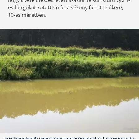
hogy kivételt teszek, ezért szakáll nélküli, Guru QM 1-
es horgokat kötöttem fel a vékony fonott előkére,
10-es méretben.
Egy komolyabb nyári zápor hatására egyből bezavarosodik