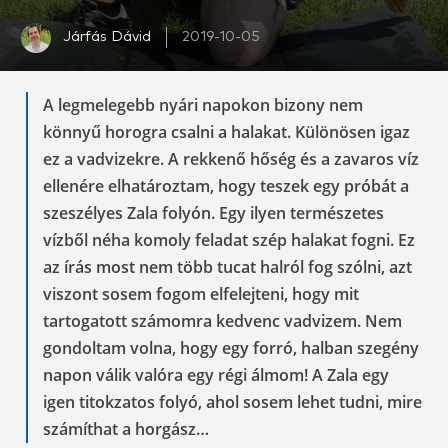
Járfás Dávid
2019-10-05
A legmelegebb nyári napokon bizony nem
könnyű horogra csalni a halakat. Különösen igaz
ez a vadvizekre. A rekkenő hőség és a zavaros víz
ellenére elhatároztam, hogy teszek egy próbát a
szeszélyes Zala folyón. Egy ilyen természetes
vízből néha komoly feladat szép halakat fogni. Ez
az írás most nem több tucat halról fog szólni, azt
viszont sosem fogom elfelejteni, hogy mit
tartogatott számomra kedvenc vadvizem. Nem
gondoltam volna, hogy egy forró, halban szegény
napon válik valóra egy régi álmom! A Zala egy
igen titokzatos folyó, ahol sosem lehet tudni, mire
számíthat a horgász…