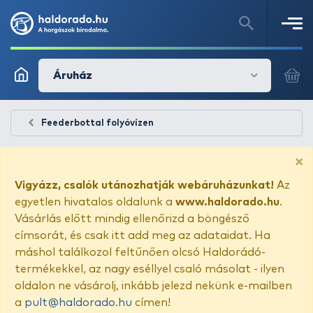
Áruház
Feederbottal folyóvízen
×
Vigyázz, csalók utánozhatják webáruházunkat!
Az
egyetlen hivatalos oldalunk a
www.haldorado.hu
.
Vásárlás előtt mindig ellenőrizd a böngésző
címsorát, és csak itt add meg az adataidat. Ha
máshol találkozol feltűnően olcsó Haldorádó-
termékekkel, az nagy eséllyel csaló másolat - ilyen
oldalon ne vásárolj, inkább jelezd nekünk e-mailben
a
pult@haldorado.hu
címen!