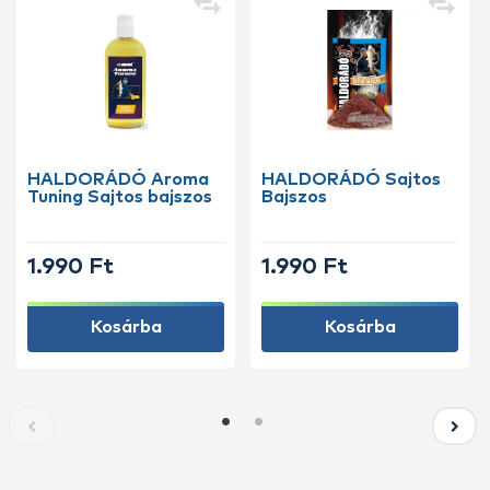
HALDORÁDÓ Aroma
HALDORÁDÓ Sajtos
Tuning Sajtos bajszos
Bajszos
1.990 Ft
1.990 Ft
Kosárba
Kosárba