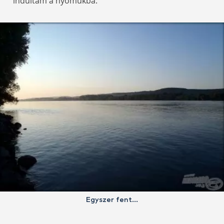
indultam a nyomukba.
Egyszer fent…