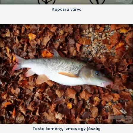
Kapásra várva
Teste kemény, izmos egy jószág