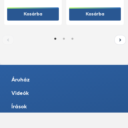
Kosárba
Kosárba
Áruház
Videók
Írások
Vizek