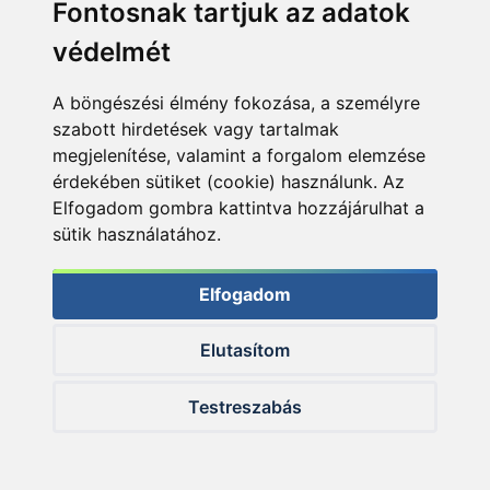
Fontosnak tartjuk az adatok
Termékösszehasonlítás
védelmét
A böngészési élmény fokozása, a személyre
szabott hirdetések vagy tartalmak
Nyitvatartás:
megjelenítése, valamint a forgalom elemzése
H-P: 8:00-17:00
érdekében sütiket (cookie) használunk. Az
Sz: 8:00 - 12:00
Elfogadom gombra kattintva hozzájárulhat a
sütik használatához.
Telefon:
+36 20 945 7758
Elfogadom
E-mail:
pult@haldorado.hu
Elutasítom
Cím:
6400 Kiskunhalas, Széchenyi út 49.
Testreszabás