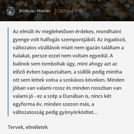
Bottyán Marián
2016-09-16
Az elmúlt év meglehetősen érdekes, mondhatni
gyenge volt halfogás szempontjából. Az ingadozó,
változatos vízállások miatt nem igazán találtam a
halakat, persze ezzel nem voltam egyedül. A
balinok sem tomboltak úgy, mint ahogy azt az
előző évben tapasztaltam, a süllők pedig mintha
ott sem lettek volna a szokásos köveken. Minden
jóban van valami rossz és minden rosszban van
valami jó - ez a szép a Dunában is, nincs két
egyforma év, minden szezon más, a
változatosság pedig gyönyörködtet…
Tervek, elméletek