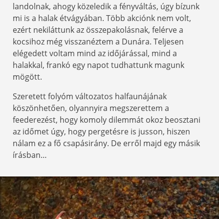
landolnak, ahogy közeledik a fényváltás, úgy bízunk
mi is a halak étvágyában. Több akciónk nem volt,
ezért nekiláttunk az összepakolásnak, felérve a
kocsihoz még visszanéztem a Dunára. Teljesen
elégedett voltam mind az időjárással, mind a
halakkal, frankó egy napot tudhattunk magunk
mögött.
Szeretett folyóm változatos halfaunájának
köszönhetően, olyannyira megszerettem a
feederezést, hogy komoly dilemmát okoz beosztani
az időmet úgy, hogy pergetésre is jusson, hiszen
nálam ez a fő csapásirány. De erről majd egy másik
írásban…