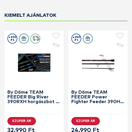
KIEMELT AJÁNLATOK
+330
+250
Ft
Ft
By Döme TEAM
By Döme TEAM
FEEDER Big River
FEEDER Power
390RXH horgászbot +
Fighter Feeder 390H
Dobókesztyű ujj
horgászbot +
Dobókesztyű ujj
SZUPER ÁR
SZUPER ÁR
32.990 Ft
24.990 Ft