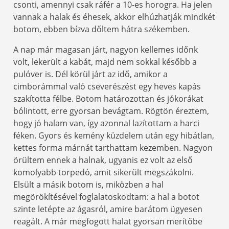
csonti, amennyi csak ráfér a 10-es horogra. Ha jelen
vannak a halak és éhesek, akkor elhúzhatják mindkét
botom, ebben bízva dőltem hátra székemben.
A nap már magasan járt, nagyon kellemes időnk
volt, lekerült a kabát, majd nem sokkal később a
pulóver is. Dél körül járt az idő, amikor a
cimborámmal való cseverészést egy heves kapás
szakította félbe. Botom határozottan és jókorákat
bólintott, erre gyorsan bevágtam. Rögtön éreztem,
hogy jó halam van, így azonnal lazítottam a harci
féken. Gyors és kemény küzdelem után egy hibátlan,
kettes forma márnát tarthattam kezemben. Nagyon
örültem ennek a halnak, ugyanis ez volt az első
komolyabb torpedó, amit sikerült megszákolni.
Elsült a másik botom is, miközben a hal
megörökítésével foglalatoskodtam: a hal a botot
szinte letépte az ágasról, amire barátom ügyesen
reagált. A már megfogott halat gyorsan merítőbe