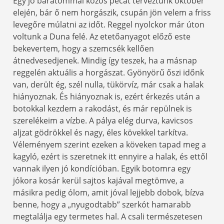
Egy jó barátommal közös pecát terveztünk október
elején, bár ő nem horgászik, csupán jön velem a friss
levegőre múlatni az időt. Reggel nyolckor már úton
voltunk a Duna felé. Az etetőanyagot előző este
bekevertem, hogy a szemcsék kellően
átnedvesedjenek. Mindig így teszek, ha a másnap
reggelén aktuális a horgászat. Gyönyörű őszi időnk
van, derült ég, szél nulla, tükörvíz, már csak a halak
hiányoznak. És hiányoznak is, ezért érkezés után a
botokkal kezdem a rakodást, és már repülnek is
szerelékeim a vízbe. A pálya elég durva, kavicsos
aljzat gödrökkel és nagy, éles kövekkel tarkítva.
Véleményem szerint ezeken a köveken tapad meg a
kagyló, ezért is szeretnek itt ennyire a halak, és ettől
vannak ilyen jó kondícióban. Egyik botomra egy
jókora kosár kerül sajtos kajával megtömve, a
másikra pedig ólom, amit jóval lejjebb dobok, bízva
benne, hogy a „nyugodtabb” szerkót hamarabb
megtalálja egy termetes hal. A csali természetesen