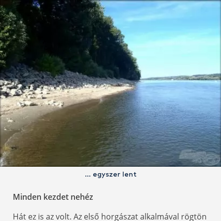
… egyszer lent
Minden kezdet nehéz
Hát ez is az volt. Az első horgászat alkalmával rögtön