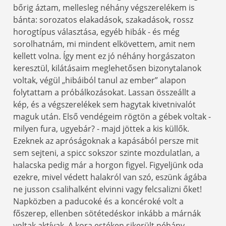
bőrig áztam, mellesleg néhány végszerelékem is
bánta: sorozatos elakadások, szakadások, rossz
horogtípus választása, egyéb hibák - és még
sorolhatnám, mi mindent elkövettem, amit nem
kellett volna. Így ment ez jó néhány horgászaton
keresztül, kilátásaim meglehetősen bizonytalanok
voltak, végül „hibáiból tanul az ember” alapon
folytattam a próbálkozásokat. Lassan összeállt a
kép, és a végszerelékek sem hagytak kivetnivalót
maguk után. Első vendégeim rögtön a gébek voltak -
milyen fura, ugyebár? - majd jöttek a kis küllők.
Ezeknek az apróságoknak a kapásából persze mit
sem sejteni, a spicc sokszor szinte mozdulatlan, a
halacska pedig már a horgon figyel. Figyeljünk oda
ezekre, mivel védett halakról van szó, eszünk ágába
ne jusson csalihalként elvinni vagy felcsalizni őket!
Napközben a paducoké és a koncéroké volt a
főszerep, ellenben sötétedéskor inkább a márnák
voltak aktívak. A kora estéken sikerült néhány