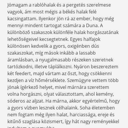
Jómagam a rablóhalak és a pergetés szerelmese
vagyok, ám most mégis a békés halak felé
kacsingattam. Ilyenkor jön rá az ember, hogy még
mennyi mindent tartogat számára a Duna. A
különböző szakaszok különféle halak horgászatának
lehetőségeivel kecsegtetnek. Egyes halfajok
különösen kedvelik a gyors, oxigénben dús
szakaszokat, míg mások inkább a lassabb
áramlásban, a nyugalmasabb részeken szeretnek
tartózkodni, illetve táplálkozni. Nyáron beszereztem
két feedert, majd vártam az őszt, hogy csökkenni
kezdjen a víz hőmérséklete. Szemügyre vettem több
jónak ígérkező helyet, mivel márnára szerettem
volna horgászni, olyat választottam, ahol kemény,
sóderos az aljzat. Ha márna, akkor egyértelmű, hogy
a gyors vízben lesznek célhalaink. Soha életemben
nem fogtam még ilyen halat, harciassága, ereje és
kitűnő szaglása közismert, így hát nagy reményekkel