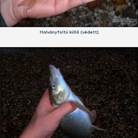
Halványfoltú küllő (védett)