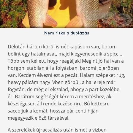
Nem ritka a duplázás
Délután három körül ismét kapásom van, botom
bólint egy hatalmasat, majd kiegyenesedik a spicc…
Több sem kellett, hogy reagáljak! Megint jó hal van a
horgon, stabilan áll a folyásban, baromi jó erőben
van. Kezdem élvezni ezt a pecát. Halam szépeket rúg,
heavy pálcám nagy ívben görbül, a hal ereje már
fogytán, de még el-elszalad, ahogy a part közelébe
ér. Barátom segítségét kérem a merítéshez, aki
készségesen áll rendelkezésemre. Bő kettesre
saccoljuk a komát, hossza pár centi híján
megegyezik előző társáéval.
A szerelékek újracsalizás után ismét a vízben