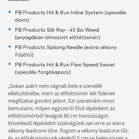
PB Products Hit & Run Inline System (speciális
ólom)
PB Products Silk Ray - 45 lbs Weed
(anyagában ólmozott előtétzsinór)
PB Products Splicing Needle (extra vékony
fűzőtű)
PB Products Hit & Run Flexi Speed Swivel
(speciális forgókapocs)
„Sokan azért nem vágnak bele e szerelék
elkészítésébe, mert az előtétzsinór két fülének
megfűzése gondot jelent. Ezt szeretném most
bemutatni, milyen egyszerű! Első lépésként az
előtétzsinórból levágok 80 cm hosszúságot.
Következő lépésként szükségünk van erre az extra
vékony leadcore tűre. Fogom a vékony leadcore tűt,
és az előtétzsinórunk végétől 5 cm-re beleszúrom a