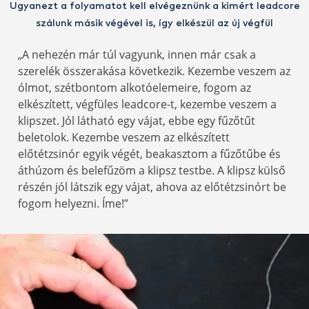
Ugyanezt a folyamatot kell elvégeznünk a kimért leadcore
szálunk másik végével is, így elkészül az új végfül
„A nehezén már túl vagyunk, innen már csak a
szerelék összerakása következik. Kezembe veszem az
ólmot, szétbontom alkotóelemeire, fogom az
elkészített, végfüles leadcore-t, kezembe veszem a
klipszet. Jól látható egy vájat, ebbe egy fűzőtűt
beletolok. Kezembe veszem az elkészített
előtétzsinór egyik végét, beakasztom a fűzőtűbe és
áthúzom és belefűzöm a klipsz testbe. A klipsz külső
részén jól látszik egy vájat, ahova az előtétzsinórt be
fogom helyezni. Íme!”