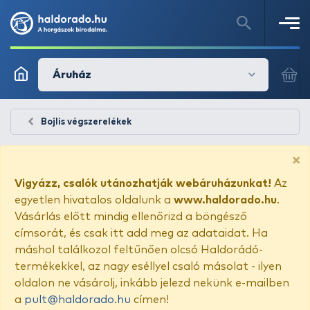
Áruház
Bojlis végszerelékek
×
Vigyázz, csalók utánozhatják webáruházunkat!
Az
egyetlen hivatalos oldalunk a
www.haldorado.hu
.
Vásárlás előtt mindig ellenőrizd a böngésző
címsorát, és csak itt add meg az adataidat. Ha
máshol találkozol feltűnően olcsó Haldorádó-
termékekkel, az nagy eséllyel csaló másolat - ilyen
oldalon ne vásárolj, inkább jelezd nekünk e-mailben
a
pult@haldorado.hu
címen!