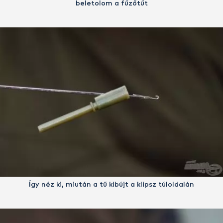
beletolom a fűzőtűt
Így néz ki, miután a tű kibújt a klipsz túloldalán