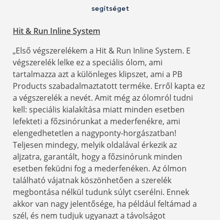
segítséget
Hit & Run Inline System
„Első végszerelékem a Hit & Run Inline System. E
végszerelék lelke ez a speciális ólom, ami
tartalmazza azt a különleges klipszet, ami a PB
Products szabadalmaztatott terméke. Erről kapta ez
a végszerelék a nevét. Amit még az ólomról tudni
kell: speciális kialakítása miatt minden esetben
lefekteti a főzsinórunkat a mederfenékre, ami
elengedhetetlen a nagyponty-horgászatban!
Teljesen mindegy, melyik oldalával érkezik az
aljzatra, garantált, hogy a főzsinórunk minden
esetben feküdni fog a mederfenéken. Az ólmon
található vájatnak köszönhetően a szerelék
megbontása nélkül tudunk súlyt cserélni. Ennek
akkor van nagy jelentősége, ha például feltámad a
szél, és nem tudjuk ugyanazt a távolságot