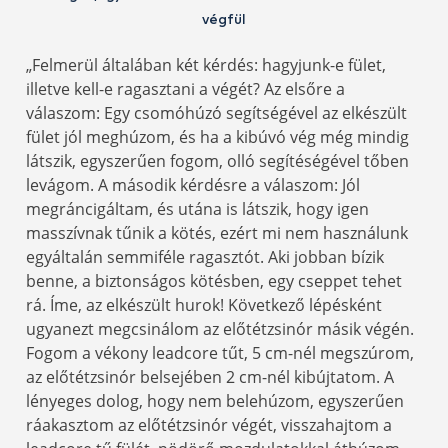
végfül
„Felmerül általában két kérdés: hagyjunk-e fület,
illetve kell-e ragasztani a végét? Az elsőre a
válaszom: Egy csomóhúzó segítségével az elkészült
fület jól meghúzom, és ha a kibúvó vég még mindig
látszik, egyszerűen fogom, olló segítéségével tőben
levágom. A második kérdésre a válaszom: Jól
megráncigáltam, és utána is látszik, hogy igen
masszívnak tűnik a kötés, ezért mi nem használunk
egyáltalán semmiféle ragasztót. Aki jobban bízik
benne, a biztonságos kötésben, egy cseppet tehet
rá. Íme, az elkészült hurok! Következő lépésként
ugyanezt megcsinálom az előtétzsinór másik végén.
Fogom a vékony leadcore tűt, 5 cm-nél megszúrom,
az előtétzsinór belsejében 2 cm-nél kibújtatom. A
lényeges dolog, hogy nem belehúzom, egyszerűen
ráakasztom az előtétzsinór végét, visszahajtom a