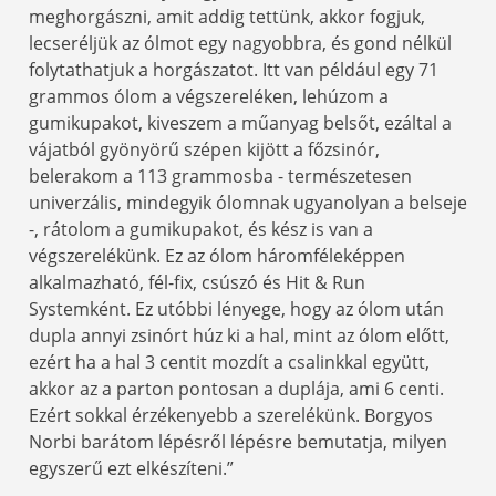
meghorgászni, amit addig tettünk, akkor fogjuk,
lecseréljük az ólmot egy nagyobbra, és gond nélkül
folytathatjuk a horgászatot. Itt van például egy 71
grammos ólom a végszereléken, lehúzom a
gumikupakot, kiveszem a műanyag belsőt, ezáltal a
vájatból gyönyörű szépen kijött a főzsinór,
belerakom a 113 grammosba - természetesen
univerzális, mindegyik ólomnak ugyanolyan a belseje
-, rátolom a gumikupakot, és kész is van a
végszerelékünk. Ez az ólom háromféleképpen
alkalmazható, fél-fix, csúszó és Hit & Run
Systemként. Ez utóbbi lényege, hogy az ólom után
dupla annyi zsinórt húz ki a hal, mint az ólom előtt,
ezért ha a hal 3 centit mozdít a csalinkkal együtt,
akkor az a parton pontosan a duplája, ami 6 centi.
Ezért sokkal érzékenyebb a szerelékünk. Borgyos
Norbi barátom lépésről lépésre bemutatja, milyen
egyszerű ezt elkészíteni.”