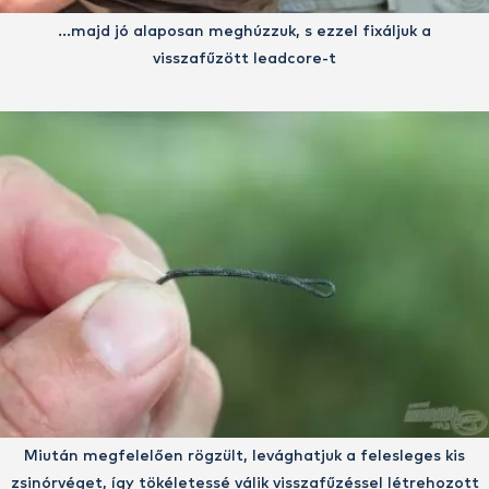
…majd jó alaposan meghúzzuk, s ezzel fixáljuk a
visszafűzött leadcore-t
Miután megfelelően rögzült, levághatjuk a felesleges kis
zsinórvéget, így tökéletessé válik visszafűzéssel létrehozott