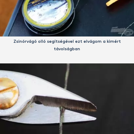
Zsinórvágó olló segítségével ezt elvágom a kimért
távolságban