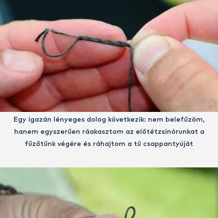
Egy igazán lényeges dolog következik: nem belefűzöm,
hanem egyszerűen ráakasztom az előtétzsinórunkat a
fűzőtűnk végére és ráhajtom a tű csappantyúját