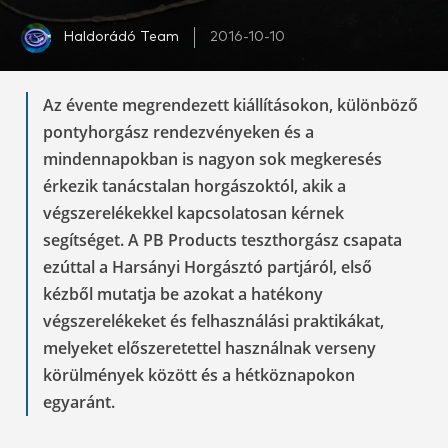
Haldorádó Team
2016-10-10
Az évente megrendezett kiállításokon, különböző
pontyhorgász rendezvényeken és a
mindennapokban is nagyon sok megkeresés
érkezik tanácstalan horgászoktól, akik a
végszerelékekkel kapcsolatosan kérnek
segítséget. A PB Products teszthorgász csapata
ezúttal a Harsányi Horgásztó partjáról, első
kézből mutatja be azokat a hatékony
végszerelékeket és felhasználási praktikákat,
melyeket előszeretettel használnak verseny
körülmények között és a hétköznapokon
egyaránt.