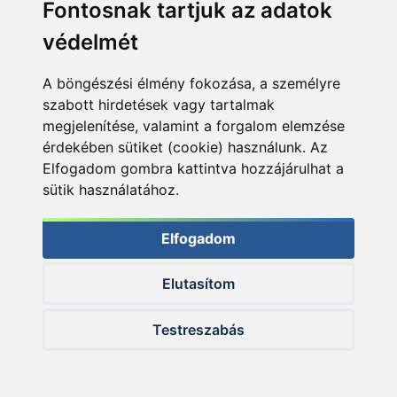
Fontosnak tartjuk az adatok
védelmét
A böngészési élmény fokozása, a személyre
szabott hirdetések vagy tartalmak
megjelenítése, valamint a forgalom elemzése
érdekében sütiket (cookie) használunk. Az
Az áthúzott zsinórszál végfülét rá kell bújtatni a klipsz test
Elfogadom gombra kattintva hozzájárulhat a
tetejére…
sütik használatához.
Elfogadom
Elutasítom
Testreszabás