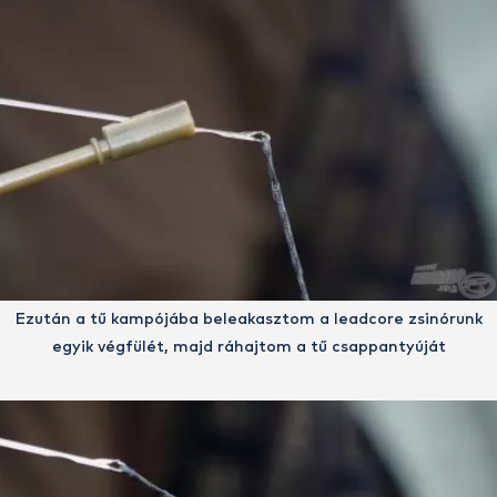
Ezután a tű kampójába beleakasztom a leadcore zsinórunk
egyik végfülét, majd ráhajtom a tű csappantyúját