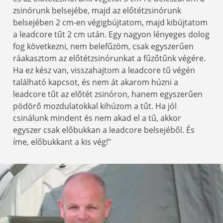
zsinórunk belsejébe, majd az előtétzsinórunk
belsejében 2 cm-en végigbújtatom, majd kibújtatom
a leadcore tűt 2 cm után. Egy nagyon lényeges dolog
fog következni, nem belefűzöm, csak egyszerűen
ráakasztom az előtétzsinórunkat a fűzőtűnk végére.
Ha ez kész van, visszahajtom a leadcore tű végén
található kapcsot, és nem át akarom húzni a
leadcore tűt az előtét zsinóron, hanem egyszerűen
pödörő mozdulatokkal kihúzom a tűt. Ha jól
csinálunk mindent és nem akad el a tű, akkor
egyszer csak előbukkan a leadcore belsejéből. És
íme, előbukkant a kis vég!”