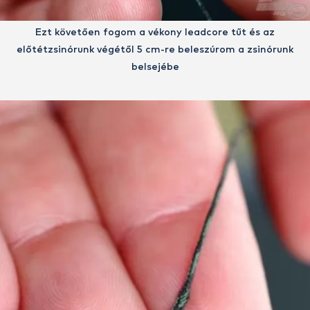
Ezt követően fogom a vékony leadcore tűt és az
előtétzsinórunk végétől 5 cm-re beleszúrom a zsinórunk
belsejébe