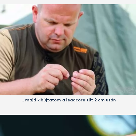
… majd kibújtatom a leadcore tűt 2 cm után