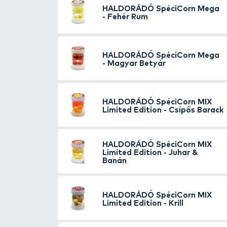
HALDORÁDÓ
SpéciC
HALDORÁDÓ
SpéciC
Fokhagyma
HALDORÁDÓ
SpéciC