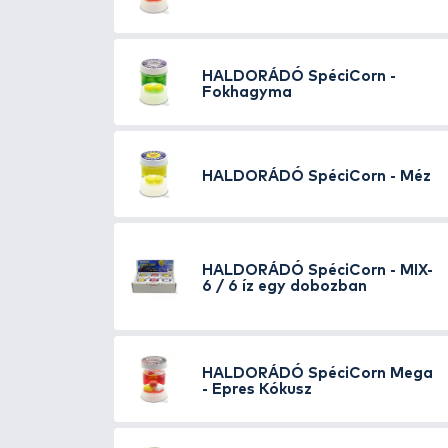
elegendő lehet! Különösen alka
maradéktalanul ki tudjuk haszná
apró halak sem szétszedni. 6 ny
SIMILAR PRODUCTS
21
HALDORÁDÓ
SpéciC
Ananász
HALDORÁDÓ
SpéciC
Tintahal