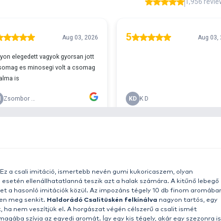
T
r 29990
w
h