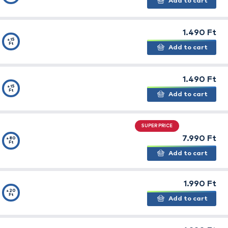
lmas a pontyos method-feeder technikához, ahol a Spéc
lni. Rugalmas, szívós csali, amely további előnye, hogy 
erő ízben kerül forgalomba.
orn -
+15
Ft
orn - Chilis
+15
Ft