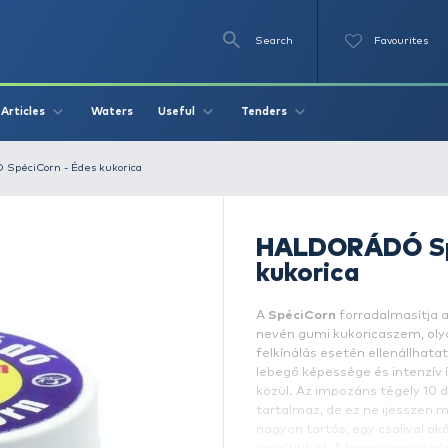
Se
O
Videos
Waters
Articles
Useful
Tend
HALDORÁDÓ SpéciCorn - Édes kukorica
A
ne
fe