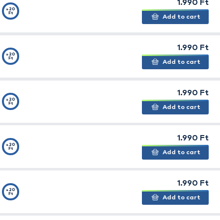
+15
orn - Eper
Ft
orn -
+15
Ft
+15
orn - Méz
Ft