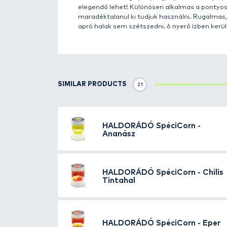
Details
A
SpéciCorn
forradalmasítja a c
tulajdonságokkal bír, amelyek jó
képessége és intenzív íze kieme
ázó kukoricaszemet tartalmaz, 
csalival akár több tucat halat i
visszatenni a tégelybe, hogy újr