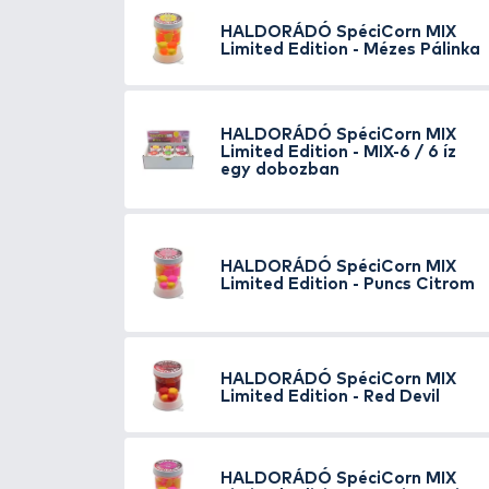
HALDORÁDÓ
SpéciC
6 / 6 íz egy dobozb
HALDORÁDÓ
Spéci
- Epres Kókusz
HALDORÁDÓ
Spéci
- Fehér Rum
HALDORÁDÓ
Spéci
- Magyar Betyár