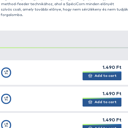
sali fogalmát! Ez a csali imitáció, ismertebb nevén gumi
 csali felkínálás esetén ellenállhatatlanná teszik azt a h
li ezt a terméket a hasonló imitációk közül. Az impozán
de ez ne ijesszen meg senkit.
Haldorádó Csalitüskén fe
s megfoghatunk, ha nem veszítjük el. A horgászat végén cé
a feltöltődjön, magába szívja az egyedi aromát. Így egy ki