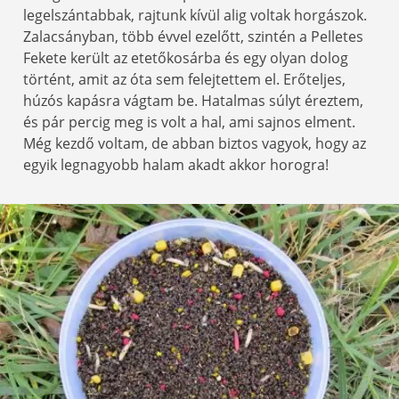
legelszántabbak, rajtunk kívül alig voltak horgászok.
Zalacsányban, több évvel ezelőtt, szintén a Pelletes
Fekete került az etetőkosárba és egy olyan dolog
történt, amit az óta sem felejtettem el. Erőteljes,
húzós kapásra vágtam be. Hatalmas súlyt éreztem,
és pár percig meg is volt a hal, ami sajnos elment.
Még kezdő voltam, de abban biztos vagyok, hogy az
egyik legnagyobb halam akadt akkor horogra!