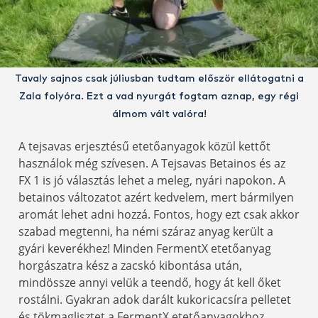
Tavaly sajnos csak júliusban tudtam először ellátogatni a
Zala folyóra. Ezt a vad nyurgát fogtam aznap, egy régi
álmom vált valóra!
A tejsavas erjesztésű etetőanyagok közül kettőt
használok még szívesen. A Tejsavas Betainos és az
FX 1 is jó választás lehet a meleg, nyári napokon. A
betainos változatot azért kedvelem, mert bármilyen
aromát lehet adni hozzá. Fontos, hogy ezt csak akkor
szabad megtenni, ha némi száraz anyag került a
gyári keverékhez! Minden FermentX etetőanyag
horgászatra kész a zacskó kibontása után,
mindössze annyi velük a teendő, hogy át kell őket
rostálni. Gyakran adok darált kukoricacsíra pelletet
és tökmaglisztet a FermentX etetőanyagokhoz.