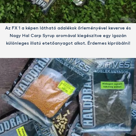
Az FX 1 a képen látható adalékok őrleményével keverve és
Nagy Hal Carp Syrup aromával kiegészítve egy igazán
különleges illatú etetőanyagot alkot. Érdemes kipróbálni!