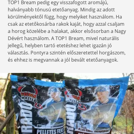
TOP1 Bream pedig egy visszafogott aromájú,
halványabb tónusú etetőanyag. Mindig az adott
körülményektől függ, hogy melyiket használom. Ha
csak az etetőkosárba rakok kaját, hogy azzal csaljam
a horog közelébe a halakat, akkor elsősorban a Nagy
Dévért használom. A TOP1 Bream, mivel naturális
jellegű, helyben tartó etetéshez lehet igazán jó
választás. Pontyra szintén előszeretettel horgászom,
és ehhez is megvannak a jól bevált etetőanyagok.