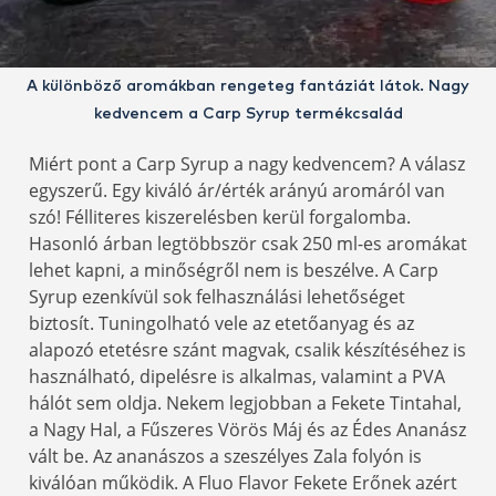
A különböző aromákban rengeteg fantáziát látok. Nagy
kedvencem a Carp Syrup termékcsalád
Miért pont a Carp Syrup a nagy kedvencem? A válasz
egyszerű. Egy kiváló ár/érték arányú aromáról van
szó! Félliteres kiszerelésben kerül forgalomba.
Hasonló árban legtöbbször csak 250 ml-es aromákat
lehet kapni, a minőségről nem is beszélve. A Carp
Syrup ezenkívül sok felhasználási lehetőséget
biztosít. Tuningolható vele az etetőanyag és az
alapozó etetésre szánt magvak, csalik készítéséhez is
használható, dipelésre is alkalmas, valamint a PVA
hálót sem oldja. Nekem legjobban a Fekete Tintahal,
a Nagy Hal, a Fűszeres Vörös Máj és az Édes Ananász
vált be. Az ananászos a szeszélyes Zala folyón is
kiválóan működik. A Fluo Flavor Fekete Erőnek azért