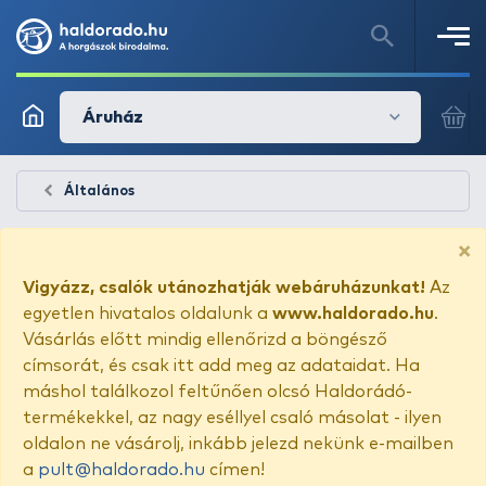
Áruház
Általános
×
Vigyázz, csalók utánozhatják webáruházunkat!
Az
egyetlen hivatalos oldalunk a
www.haldorado.hu
.
Vásárlás előtt mindig ellenőrizd a böngésző
címsorát, és csak itt add meg az adataidat. Ha
máshol találkozol feltűnően olcsó Haldorádó-
termékekkel, az nagy eséllyel csaló másolat - ilyen
oldalon ne vásárolj, inkább jelezd nekünk e-mailben
a
pult@haldorado.hu
címen!