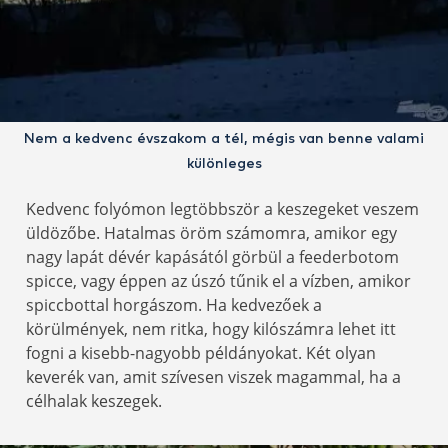
Nem a kedvenc évszakom a tél, mégis van benne valami
különleges
Kedvenc folyómon legtöbbször a keszegeket veszem
üldözőbe. Hatalmas öröm számomra, amikor egy
nagy lapát dévér kapásától görbül a feederbotom
spicce, vagy éppen az úszó tűnik el a vízben, amikor
spiccbottal horgászom. Ha kedvezőek a
körülmények, nem ritka, hogy kilószámra lehet itt
fogni a kisebb-nagyobb példányokat. Két olyan
keverék van, amit szívesen viszek magammal, ha a
célhalak keszegek.