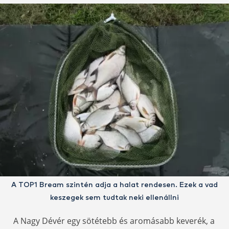
A TOP1 Bream szintén adja a halat rendesen. Ezek a vad
keszegek sem tudtak neki ellenállni
A Nagy Dévér egy sötétebb és aromásabb keverék, a