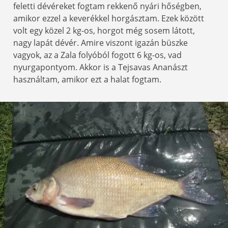
feletti dévéreket fogtam rekkenő nyári hőségben,
amikor ezzel a keverékkel horgásztam. Ezek között
volt egy közel 2 kg-os, horgot még sosem látott,
nagy lapát dévér. Amire viszont igazán büszke
vagyok, az a Zala folyóból fogott 6 kg-os, vad
nyurgapontyom. Akkor is a Tejsavas Ananászt
használtam, amikor ezt a halat fogtam.