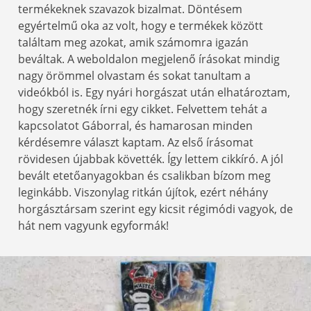
termékeknek szavazok bizalmat. Döntésem
egyértelmű oka az volt, hogy e termékek között
találtam meg azokat, amik számomra igazán
beváltak. A weboldalon megjelenő írásokat mindig
nagy örömmel olvastam és sokat tanultam a
videókból is. Egy nyári horgászat után elhatároztam,
hogy szeretnék írni egy cikket. Felvettem tehát a
kapcsolatot Gáborral, és hamarosan minden
kérdésemre választ kaptam. Az első írásomat
rövidesen újabbak követték. Így lettem cikkíró. A jól
bevált etetőanyagokban és csalikban bízom meg
leginkább. Viszonylag ritkán újítok, ezért néhány
horgásztársam szerint egy kicsit régimódi vagyok, de
hát nem vagyunk egyformák!