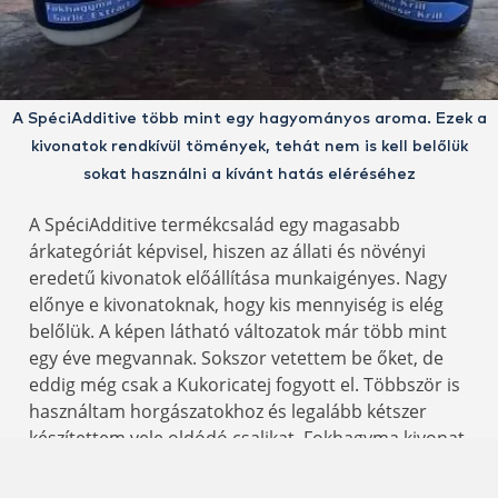
A SpéciAdditive több mint egy hagyományos aroma. Ezek a
kivonatok rendkívül tömények, tehát nem is kell belőlük
sokat használni a kívánt hatás eléréséhez
A SpéciAdditive termékcsalád egy magasabb
árkategóriát képvisel, hiszen az állati és növényi
eredetű kivonatok előállítása munkaigényes. Nagy
előnye e kivonatoknak, hogy kis mennyiség is elég
belőlük. A képen látható változatok már több mint
egy éve megvannak. Sokszor vetettem be őket, de
eddig még csak a Kukoricatej fogyott el. Többször is
használtam horgászatokhoz és legalább kétszer
készítettem vele oldódó csalikat. Fokhagyma kivonat,
Csípős paprika kivonat, Kukoricatej, Folyékony máj
és Japán Krill. Ez az öt változat gyakorlatilag lefedi