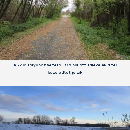
A Zala folyóhoz vezető útra hullott falevelek a tél
közeledtét jelzik