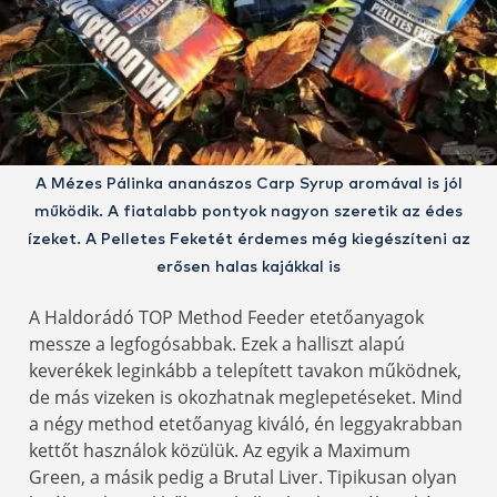
A Mézes Pálinka ananászos Carp Syrup aromával is jól
működik. A fiatalabb pontyok nagyon szeretik az édes
ízeket. A Pelletes Feketét érdemes még kiegészíteni az
erősen halas kajákkal is
A Haldorádó TOP Method Feeder etetőanyagok
messze a legfogósabbak. Ezek a halliszt alapú
keverékek leginkább a telepített tavakon működnek,
de más vizeken is okozhatnak meglepetéseket. Mind
a négy method etetőanyag kiváló, én leggyakrabban
kettőt használok közülük. Az egyik a Maximum
Green, a másik pedig a Brutal Liver. Tipikusan olyan