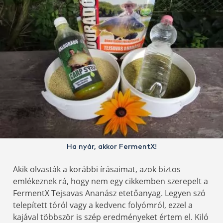
Ha nyár, akkor FermentX!
Akik olvasták a korábbi írásaimat, azok biztos
emlékeznek rá, hogy nem egy cikkemben szerepelt a
FermentX Tejsavas Ananász etetőanyag. Legyen szó
telepített tóról vagy a kedvenc folyómról, ezzel a
kajával többször is szép eredményeket értem el. Kiló