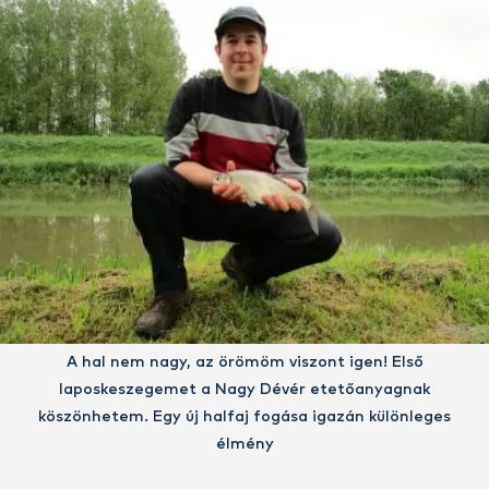
A hal nem nagy, az örömöm viszont igen! Első
laposkeszegemet a Nagy Dévér etetőanyagnak
köszönhetem. Egy új halfaj fogása igazán különleges
élmény