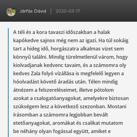
Járfás Dávid
2020-03-17
A téli és a kora tavaszi időszakban a halak
kapókedve sajnos még nem az igazi. Ha túl sokáig
tart a hideg idő, horgászatra alkalmas vizet sem
könnyű találni. Mindig türelmetlenül várom, hogy
kiolvadjanak kedvenc tavaim, és a számomra oly
kedves Zala folyó vízállása is megfelelő legyen a
hóolvadást követő áradás után. Télen mindig
átnézem a felszereléseimet, illetve pótolom
azokat a csalogatóanyagokat, amelyekre biztosan
szükségem lesz a következő szezonban. Mostani
írásomban a számomra legjobban bevált
etetőanyagokat, aromákat és csalikat mutatom
be néhány olyan fogással együtt, amiket e