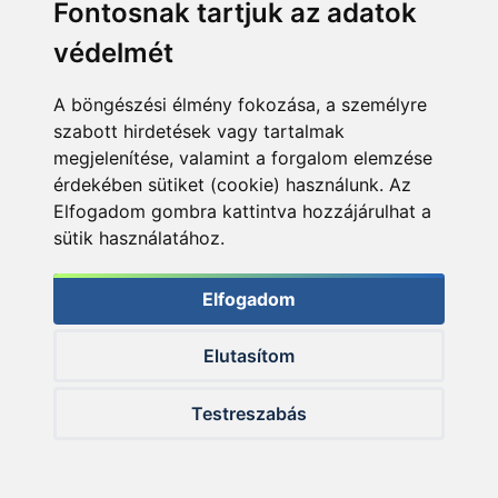
Fontosnak tartjuk az adatok
mindazt, amikre az adott vizeken szükségem van.
védelmét
A böngészési élmény fokozása, a személyre
szabott hirdetések vagy tartalmak
megjelenítése, valamint a forgalom elemzése
érdekében sütiket (cookie) használunk. Az
Elfogadom gombra kattintva hozzájárulhat a
sütik használatához.
Elfogadom
Elutasítom
Testreszabás
A megfelelő adalékokból és a jó minőségű aromákból akár
csalikat is lehet készíteni