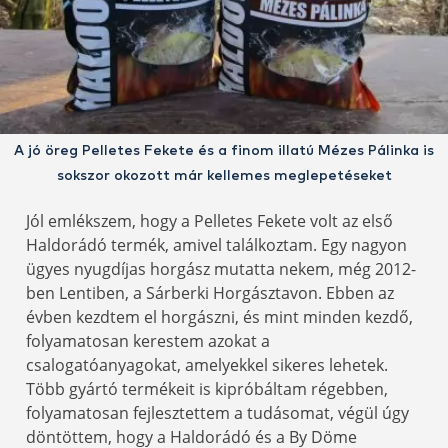
A jó öreg Pelletes Fekete és a finom illatú Mézes Pálinka is
sokszor okozott már kellemes meglepetéseket
Jól emlékszem, hogy a Pelletes Fekete volt az első
Haldorádó termék, amivel találkoztam. Egy nagyon
ügyes nyugdíjas horgász mutatta nekem, még 2012-
ben Lentiben, a Sárberki Horgásztavon. Ebben az
évben kezdtem el horgászni, és mint minden kezdő,
folyamatosan kerestem azokat a
csalogatóanyagokat, amelyekkel sikeres lehetek.
Több gyártó termékeit is kipróbáltam régebben,
folyamatosan fejlesztettem a tudásomat, végül úgy
döntöttem, hogy a Haldorádó és a By Döme