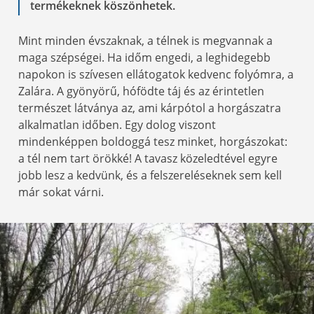
termékeknek köszönhetek.
Mint minden évszaknak, a télnek is megvannak a
maga szépségei. Ha időm engedi, a leghidegebb
napokon is szívesen ellátogatok kedvenc folyómra, a
Zalára. A gyönyörű, hófödte táj és az érintetlen
természet látványa az, ami kárpótol a horgászatra
alkalmatlan időben. Egy dolog viszont
mindenképpen boldoggá tesz minket, horgászokat:
a tél nem tart örökké! A tavasz közeledtével egyre
jobb lesz a kedvünk, és a felszereléseknek sem kell
már sokat várni.