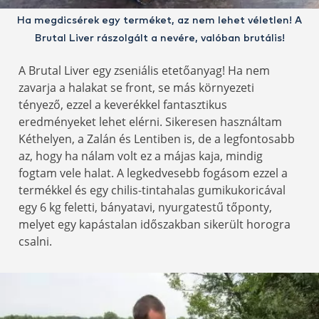
Ha megdicsérek egy terméket, az nem lehet véletlen! A
Brutal Liver rászolgált a nevére, valóban brutális!
A Brutal Liver egy zseniális etetőanyag! Ha nem
zavarja a halakat se front, se más környezeti
tényező, ezzel a keverékkel fantasztikus
eredményeket lehet elérni. Sikeresen használtam
Kéthelyen, a Zalán és Lentiben is, de a legfontosabb
az, hogy ha nálam volt ez a májas kaja, mindig
fogtam vele halat. A legkedvesebb fogásom ezzel a
termékkel és egy chilis-tintahalas gumikukoricával
egy 6 kg feletti, bányatavi, nyurgatestű tőponty,
melyet egy kapástalan időszakban sikerült horogra
csalni.