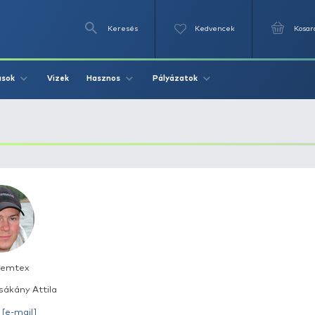
Keresés
Videók
Vizek
Írások
Hasznos
Pályázat
A