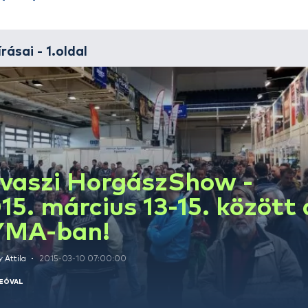
Alias :
semtex
Név :
Csákány Attila
E-mail :
[e-mail]
Szerző írásai - 1.oldal
Tavaszi Horgász