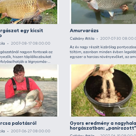
november 14-én és 15-én Magyarországon
egy re
első alkalommal kerül megrendezésre a
meg, a
Pontyshow. Az egyedülálló eseménynek a
lehet 
Budapest északi határában elhelyezkedő
hétköz
Kalászi Sportcsarnok ad otthont, amely az
is a ne
Omszki-tó partján található. Számos magyar
kíméle
és külföldi sztárvendég, fantasztikus akciók és
Ismerk
színes programok várják a látogatókat.
SHIMANO Beastmaster
PAL
Specimen és SHIMANO
- Me
Biomaster 8000 XTA teszt
Csákán
Csákány Attila
2007-09-18 08:00:00
Immár 
Örömmel tettem eleget annak a felkérésnek,
Palotá
amely során a Shimano Beastmaster
zajló 
Specimen bot és Shimano Biomaster 8000
meghív