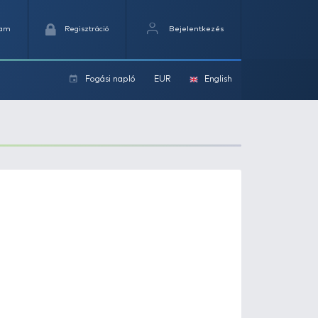
Kedvencek
Kosaram
Regisztráció
Fogási na
ok