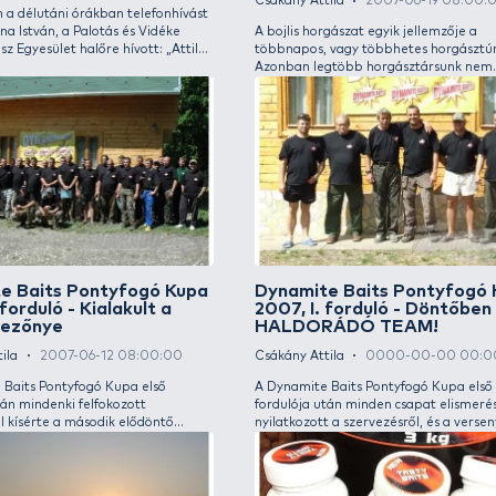
XTA párost próbálhattam ki éles bevetésen.
évben k
Eredeti tervem szerint a Tatai Derítő-tavon
különö
terveztem mindezt végrehajtani. A hirtelen
beveze
lehűlt és változékonyra fordult időjárás
véve. 
azonban nagyon nem kedvezett az első
bizonyu
próbának. A bevetett készségekre a két nap
sőt tö
alatt nem volt érdeklődő. A bojlis horgászat
a vers
már csak ilyen… Az üres két tatai napot
követően a palotási tó partjára érkeztem,
ahol egy délután megvalósulhatott a teszt, és
képet kaptam a páros valódi tudásáról.
Pontyhorgászat egy kicsit
Amur
másképp
Csákán
Csákány Attila
2007-08-17 08:00:00
Az év 
A ponty horgászatánál nagyon fontosak az
töltöm
időjárási tényezők, hiszen táplálkozásukat
egysze
nagyban befolyásolhatják a légnyomás-
próbál
változások és a különböző fronthatások: jó
rekken
időben kell jó helyen tartózkodni, azonban a
számom
felkínált csali is fontos szerepet játszhat. Az
ideje.
óvatos, kitanult pontyok bátrabban
ellent