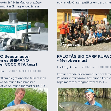
Csákán
Csákány Attila
2011-11-02 07:00:00
Mindös
Az elmúlt két év sikeres kiállításai után idén is
28-án 
kiemelkedően színes programot kínál a
a Carp
Pontyshow! 2011. november 11-12-13-ig,
évhez 
három nap áll a pontyozás szerelemesei és az
meg. L
érdeklődök rendelkezésére, hogy a kiállítás
kiállí
nyújtotta minden élményt
készül
megtapasztalhassanak, minden programon
ezeket
részt vehessenek. A szakmai körökben is
mellet
elismert rendezvény ismét várja a
lehető
látogatókat!
meglep
kiállít
miben 
horgás
Pontyshow, 2009. november 14-
Vízbő
15. - Meghívó
Csákán
Csákány Attila
2009-11-09 12:00:00
Biros P
Ilyen még nem volt… És valóban! 2009.
Európa