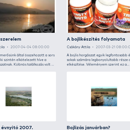
közelednek a ritkán vagy kevesek által
alig) h
használt finomságokhoz, ezért egy
figyel
hétköznapinak nem nevezhető csalizási
horgás
technikát alkalmaztam.
Óriás harcsa palotásról
Gyor
horg
Csákány Attila
2007-06-27 08:00:00
Csákán
Május 22-én a délutáni órákban telefonhívást
kaptam. Bóna István, a Palotás és Vidéke
A bojli
Sporthorgász Egyesület halőre hívott: „Attila,
többna
ha van egy kis szabadidőt, kérlek, gyere majd
Azonba
le Palotásra, mert egy közel tórekord méretű
rendel
harcsát fogtam”. Nem kérettem magam,
tudja v
szinte azonnal indultam, hiszen egy ilyen hal
rendkí
látványa nem mindennapi! A tóhoz érkezve
amellye
meginterjúvoltam Istvánt…
koroná