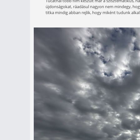
A népszerű methodos tavak, vagy
horgászatokkal kecsegtetnek. A
lehet fogni, hiszen a halak már
epizódban elsősorban olyan pr
hasznosak.
Tucatnál több film készült már a s
újdonságokat, ráadásul nagyon nem 
titka mindig abban rejlik, hogy mik