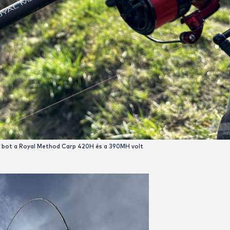
van olyan bot, amelynek rugalmassága lehetővé teszi a bizto
 a
390MH
. Orsó tekintetében is érdemes már termetesebb d
voli horgászatot. Ebben az esetben ez az új
Master Long Cas