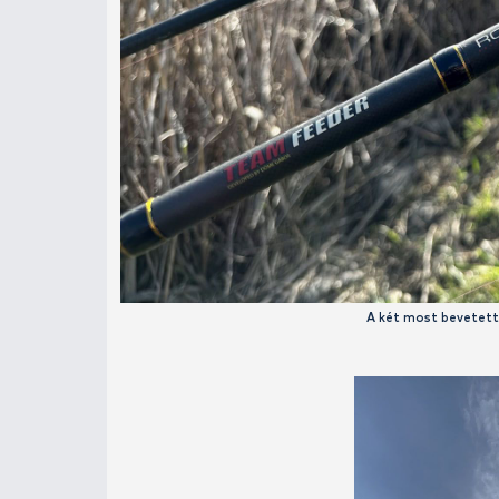
nagyágyú, de a 70-90 méteres távra 
Royal Method Carp 420H
, valamint
egyértelműen könnyebbé teszik a tá