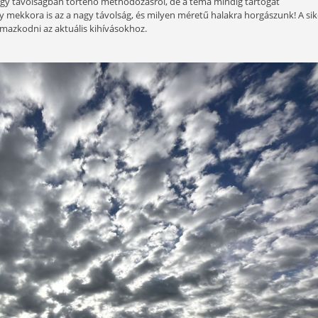
is az intenzíven telepített vízterületek már kora tavassz
 nagy halsűrűségnek köszönhetően néhány óra alatt akár 
 táplálkoznak, és még ha lassan is, de azért folyamatosan m
aktikákat mutatok, amelyek a távolabbi régiók meghorgás
zisztematikus, nagy távolságban történő methodozásról, de a
mindegy, hogy mekkora is az a nagy távolság, és milyen mér
ént tudunk alkalmazkodni az aktuális kihívásokhoz.