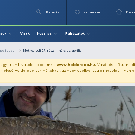
Keresés
Videók
Vizek
Írások
Hasznos
Pályázat
echnikák
Method feeder
Method suli 27. rész – március, áprili
uházunkat!
Az egyetlen hivatalos oldalunk a
www.haldor
ozol feltűnően olcsó Haldorádó-termékekkel, az nagy eséll