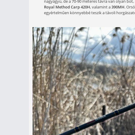
A reggeli órákban még fel
Felszerelés
A tó, ahol én most horgászom, az a
jelent. Azonban jelentős különbség
óriási. Ha 10 kilót is meghaladó po
átlagméret „mindössze” 3-5 kiló körü
amúgy is nagy terhelésnek kitett ha
merev bottal a halat, nagy eséllyel l