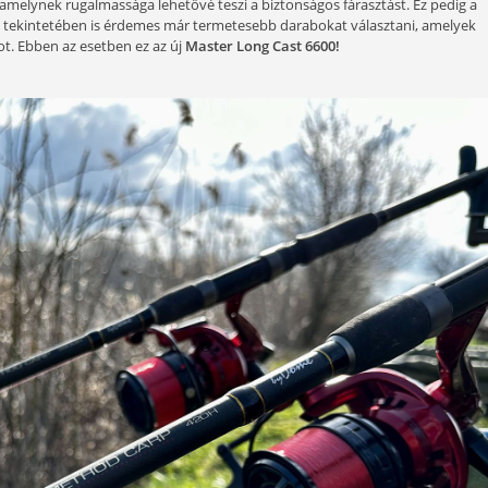
hők kúsztak fölém, de később verőfényes napsütés váltotta fe
Keve Horgászpark
. Itt a nagy távolságban történő horgászat
, mondjuk, egy maconkai távoli pecával szemben, hogy itt a 
ntyokra kellene ebben a távban horgászni, azonnal a Master L
l mozog. Az sem kicsi, még mielőtt valaki legyintene rá egyet
lak megfogása elég esélytelen dolog. Ennek az oka, hogy nag
e is veri magát a horogról. Persze a 130-140 méteres pecánál ni