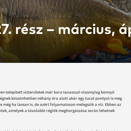
li 27. rész – már
03-25