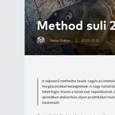
Method su
Sipos Gábor
2023-