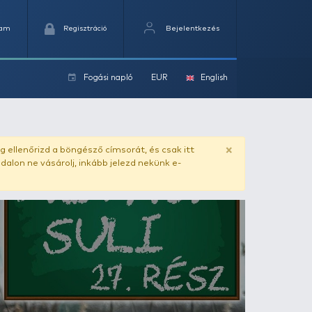
Kedvencek
Kosaram
Regisztráció
Fogási na
ok
s
ado.hu
. Vásárlás előtt mindig ellenőrizd a böngésző címs
yel csaló másolat - ilyen oldalon ne vásárolj, inkább jel