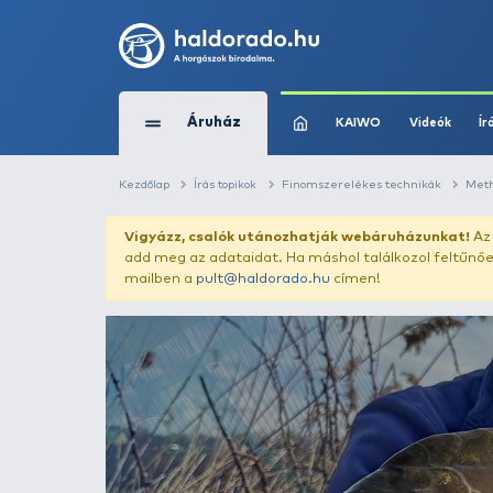
Áruház
KAIWO
Kezdőlap
Írás topikok
Finomszerelékes t
Vigyázz, csalók utánozhatják webár
add meg az adataidat. Ha máshol találk
mailben a
pult@haldorado.hu
címen!