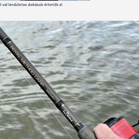
t most bevetett bot a Royal Method Carp 420H és a 390MH vo