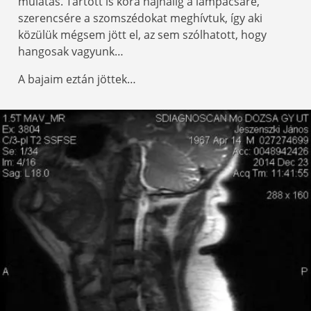
mulatás. Tartott is kora hajnalig a lampacsáré,
szerencsére a szomszédokat meghívtuk, így aki
közülük mégsem jött el, az sem szólhatott, hogy
hangosak vagyunk…
A bajaim eztán jöttek…