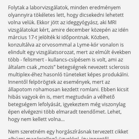
Folytak a laborvizsgálatok, minden eredményem
olyannyira tökéletes lett, hogy dicsekedni lehetett
volna velük. Ekkor jött az ideggyógyász, aki MRI
vizsgálatokat kért, amire december közepén az idén
március 17-t jelölték ki időpontnak. Közben,
konzultálva az orvosommal a Lyme-kór vonalon is
elindult egy vizsgálatsorozat, mert az elmúlt években
több - felismert - kullancs-csípésem is volt, ami az
általam csak „mozis” betegségnek nevezett sclerosis
multiplex-éhez hasonló tüneteket képes produkálni.
Innentől felpörögtek az események, mert az
állapotom rohamosan kezdett romlani. Ebben kicsit
hibás vagyok én is, mert megtudván a vélhető
betegségem lefolyását, igyekeztem még viszonylag
épen elvégezni több elmaradt teendőmet. Lehet,
hogy nem kellett volna…
Nem szeretném egy horgászírásnak tervezett cikket
elhúzni magánjellegű ügyekkel, így innentől