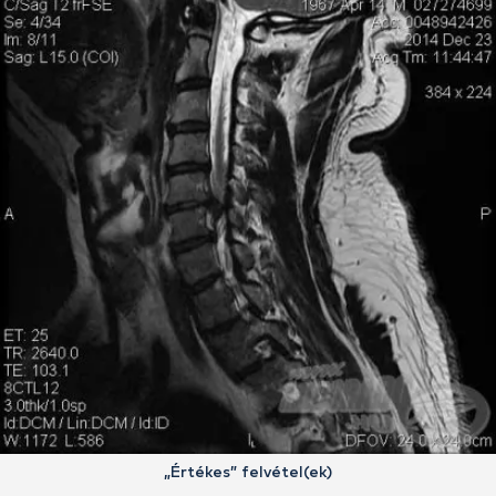
„Értékes” felvétel(ek)