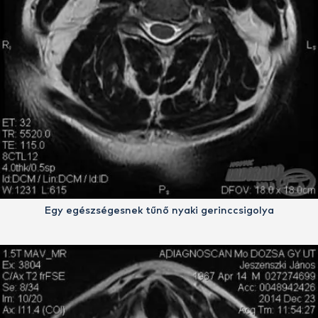
Egy egészségesnek tűnő nyaki gerinccsigolya