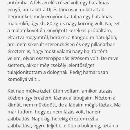
autómba. A felszerelés része volt egy hatalmas
ernyő, ami alatt a DJ és táncosai mulattattak
bennünket, mely ernyőnek a talpa egy hatalmas
malomkő, úgy kb. 80 kg-os nagy korong volt. Na, ezt
a malomkövet én kinyújtott kezekkel próbáltam,
eltartva magamtól, berakni a Kangoo-m hátuljába,
ami nem sikerült szerencsésen és egy pillanatban
éreztem is, hogy most valami nagy baj történt
velem, olyan összeroppanás érzésem volt. De mivel
siettem, akkor még csekély jelentőséget
tulajdonítottam a dolognak. Pedig hamarosan
komollyá vált…
Két nap múlva üzleti úton voltam, amikor utazás
közben úgy éreztem, fáznak a lábujjaim. Néztem a
klímát, nem működött, de a lábaim mégis fáztak. Ma
már tudom, hogy ez nem fázás volt, hanem
zsibbadás. Napokig, hetekig éreztem ezt a
zsibbadást, egyre feljebb, előbb a bokámig, aztán a