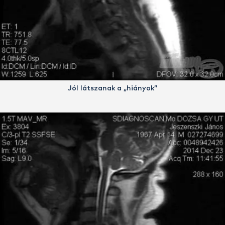
Jól látszanak a „hiányok”