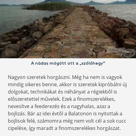
A nádas mögött ott a „szőlőhegy”
Nagyon szeretek horgászni. Még ha nem is vagyok
mindig sikeres benne, akkor is szeretek kipróbálni új
dolgokat, technikákat és néhányat a régiekből is
előszeretettel művelek. Ezek a finomszerelékes,
nevesítve a feederezés és a nagyhalas, azaz a
bojlizás. Bár az idei évtől a Balatonon is nyitottak a
bojlisok felé, számomra még nem volt cél a sok cucc
cipelése, így maradt a finomszerelékes horgászat.