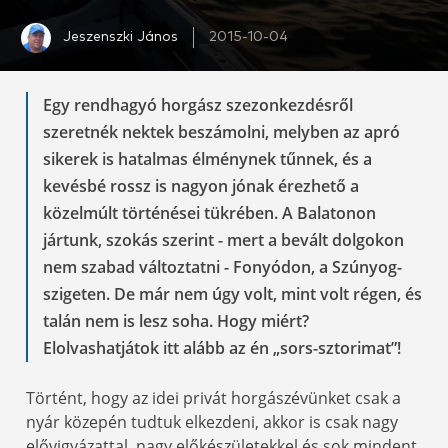
Jeszenszki János
2015-10-04
Egy rendhagyó horgász szezonkezdésről
szeretnék nektek beszámolni, melyben az apró
sikerek is hatalmas élménynek tűnnek, és a
kevésbé rossz is nagyon jónak érezhető a
közelmúlt történései tükrében. A Balatonon
jártunk, szokás szerint - mert a bevált dolgokon
nem szabad változtatni - Fonyódon, a Szúnyog-
szigeten. De már nem úgy volt, mint volt régen, és
talán nem is lesz soha. Hogy miért?
Elolvashatjátok itt alább az én „sors-sztorimat”!
Történt, hogy az idei privát horgászévünket csak a
nyár közepén tudtuk elkezdeni, akkor is csak nagy
elővigyázattal, nagy előkészületekkel és sok mindent