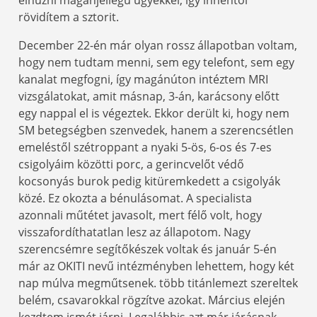
rövidítem a sztorit.
December 22-én már olyan rossz állapotban voltam,
hogy nem tudtam menni, sem egy telefont, sem egy
kanalat megfogni, így magánúton intéztem MRI
vizsgálatokat, amit másnap, 3-án, karácsony előtt
egy nappal el is végeztek. Ekkor derült ki, hogy nem
SM betegségben szenvedek, hanem a szerencsétlen
emeléstől szétroppant a nyaki 5-ös, 6-os és 7-es
csigolyáim közötti porc, a gerincvelőt védő
kocsonyás burok pedig kitüremkedett a csigolyák
közé. Ez okozta a bénulásomat. A specialista
azonnali műtétet javasolt, mert félő volt, hogy
visszafordíthatatlan lesz az állapotom. Nagy
szerencsémre segítőkészek voltak és január 5-én
már az OKITI nevű intézményben lehettem, hogy két
nap múlva megműtsenek. több titánlemezt szereltek
belém, csavarokkal rögzítve azokat. Március elején
kezdtem ismét járni. Legalábbis azt már járásnak