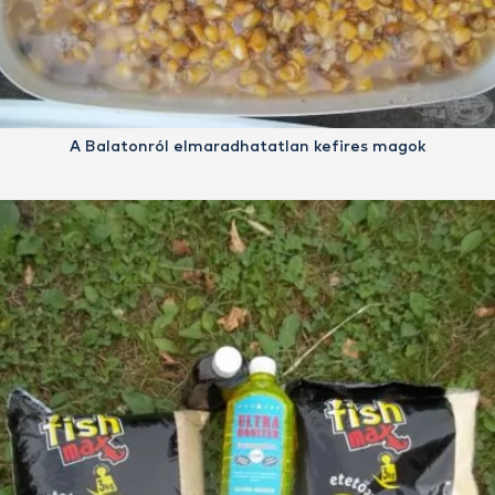
A Balatonról elmaradhatatlan kefires magok