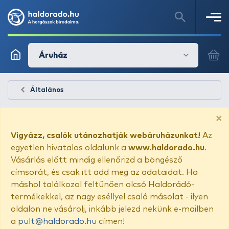
Áruház
Általános
×
Vigyázz, csalók utánozhatják webáruházunkat!
Az
egyetlen hivatalos oldalunk a
www.haldorado.hu
.
Vásárlás előtt mindig ellenőrizd a böngésző
címsorát, és csak itt add meg az adataidat. Ha
máshol találkozol feltűnően olcsó Haldorádó-
termékekkel, az nagy eséllyel csaló másolat - ilyen
oldalon ne vásárolj, inkább jelezd nekünk e-mailben
a
pult@haldorado.hu
címen!