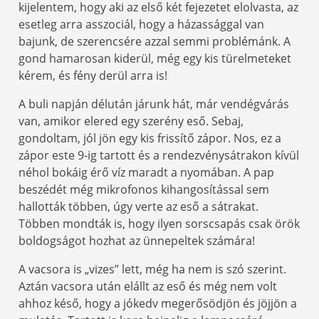
kijelentem, hogy aki az első két fejezetet elolvasta, az
esetleg arra asszociál, hogy a házassággal van
bajunk, de szerencsére azzal semmi problémánk. A
gond hamarosan kiderül, még egy kis türelmeteket
kérem, és fény derül arra is!
A buli napján délután járunk hát, már vendégvárás
van, amikor elered egy szerény eső. Sebaj,
gondoltam, jól jön egy kis frissítő zápor. Nos, ez a
zápor este 9-ig tartott és a rendezvénysátrakon kívül
néhol bokáig érő víz maradt a nyomában. A pap
beszédét még mikrofonos kihangosítással sem
hallották többen, úgy verte az eső a sátrakat.
Többen mondták is, hogy ilyen sorscsapás csak örök
boldogságot hozhat az ünnepeltek számára!
A vacsora is „vizes” lett, még ha nem is szó szerint.
Aztán vacsora után elállt az eső és még nem volt
ahhoz késő, hogy a jókedv megerősödjön és jöjjön a