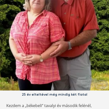
25 év elteltével még mindig két fiatal
Kezdem a „békebeli” tavalyi év második felénél,