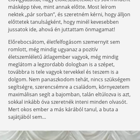
másképp téve, mint annak előtte. Most leírom
nektek „pár sorban”, és szeretném kérni, hogy álljon
előttetek tanulságként, hogy minél kevesebben
jussatok ide, ahová én juttattam önmagamat!
Előrebocsátom, életfelfogásom szemernyit sem
romlott, még mindig ugyanaz a pozitív
életszemléletű átlagember vagyok, még mindig
meglátom a legzordabb dologban is a szépet,
továbbra is tele vagyok tervekkel és teszem is a
dolgom. Nem panaszkodom tehát, nincs szükségem
segítségre, szerencsémre a családom, környezetem
maximálisan segít a bajomban, talán eltúlozva is azt,
sokkal inkább óva szeretnék inteni minden olvasót.
Mert okos ember a más kárából tanul, a buta a
sajátjából sem…