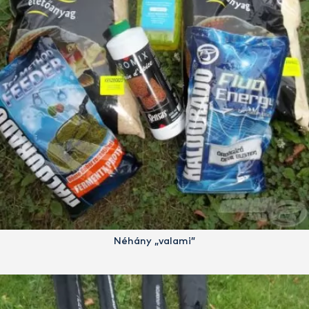
Néhány „valami”