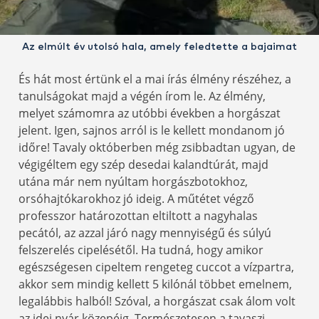
Az elmúlt év utolsó hala, amely feledtette a bajaimat
És hát most értünk el a mai írás élmény részéhez, a
tanulságokat majd a végén írom le. Az élmény,
melyet számomra az utóbbi években a horgászat
jelent. Igen, sajnos arról is le kellett mondanom jó
időre! Tavaly októberben még zsibbadtan ugyan, de
végigéltem egy szép desedai kalandtúrát, majd
utána már nem nyúltam horgászbotokhoz,
orsóhajtókarokhoz jó ideig. A műtétet végző
professzor határozottan eltiltott a nagyhalas
pecától, az azzal járó nagy mennyiségű és súlyú
felszerelés cipelésétől. Ha tudná, hogy amikor
egészségesen cipeltem rengeteg cuccot a vízpartra,
akkor sem mindig kellett 5 kilónál többet emelnem,
legalábbis halból! Szóval, a horgászat csak álom volt
az idei nyár közepéig. Természetesen a tavaszi