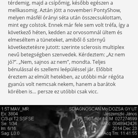
térdemig, majd a csípőmig, később egészen a
mellkasomig. Aztán jött a novemberi PontyShow,
melyen másfél órányi séta után összecsuklottam,
mint egy colstok. Ennek már fele sem volt tréfa, így a
következő héten, kedden az orvosomnál ültem és
elmeséltem a tüneteket, amiből ő szörnyű
következtetésre jutott: szerinte sclerosis multiplex
nevű betegségben szenvedek. Kérdeztem: „Az nem
jó?”. „Nem, sajnos az nem”, mondta. Teljes
bénulással és szellemi leépüléssel jár. Előbbit
éreztem az elmúlt hetekben, az utóbbi már régóta
gyanús volt nemcsak nekem, hanem a barátok
körében is… persze ez utóbbi csak vicc.