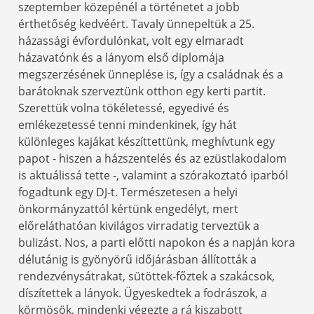
szeptember közepénél a történetet a jobb
érthetőség kedvéért. Tavaly ünnepeltük a 25.
házassági évfordulónkat, volt egy elmaradt
házavatónk és a lányom első diplomája
megszerzésének ünneplése is, így a családnak és a
barátoknak szerveztünk otthon egy kerti partit.
Szerettük volna tökéletessé, egyedivé és
emlékezetessé tenni mindenkinek, így hát
különleges kajákat készíttettünk, meghívtunk egy
papot - hiszen a házszentelés és az ezüstlakodalom
is aktuálissá tette -, valamint a szórakoztató iparból
fogadtunk egy DJ-t. Természetesen a helyi
önkormányzattól kértünk engedélyt, mert
előreláthatóan kivilágos virradatig terveztük a
bulizást. Nos, a parti előtti napokon és a napján kora
délutánig is gyönyörű időjárásban állították a
rendezvénysátrakat, sütöttek-főztek a szakácsok,
díszítettek a lányok. Ügyeskedtek a fodrászok, a
körmösök, mindenki végezte a rá kiszabott