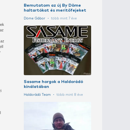
Bolóval a Du
Energo Team
Új Sufix ter
kínálatában 
Haldorádó Team