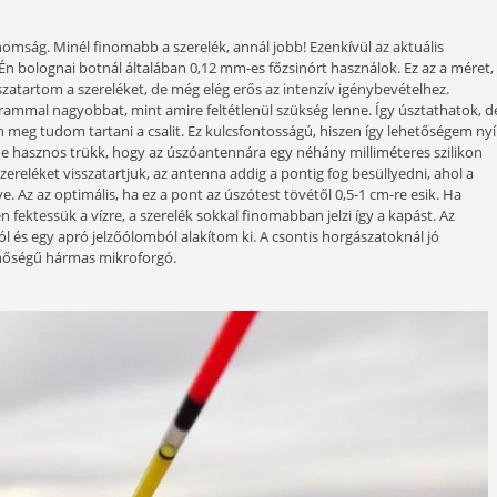
Kiépített horgászállásom
k egy ponthoz, amikor vizeink már annyira lehűlnek, hogy a 
ket mindenképpen minél több horgászattal töltsük, mert ekko
k. Ilyenkor a folyó legtöbb része már nem ad halat, mert a 
csenek kapásaink, ne töltsünk el sok időt a meddő hely vall
 ilyenkor a rezgőspicces horgászat már nem elég finom, mi
ot esetleg nagyobb testű halak horgászatánál jöhet szóba. A