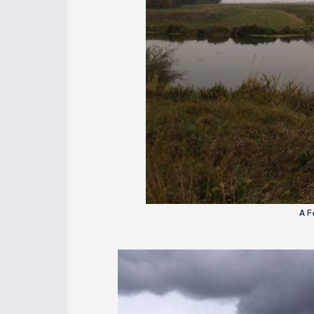
Reménykedtem, hogy a nagytestű kari
csalatkoznom, aznap gyönyörű hala