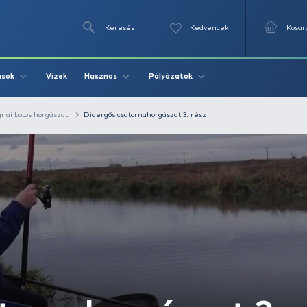
Keresés
Videók
Vizek
Írások
Hasznos
Pályázat
echnikák
Bolognai botos horgászat
Didergős csatornahorgászat 