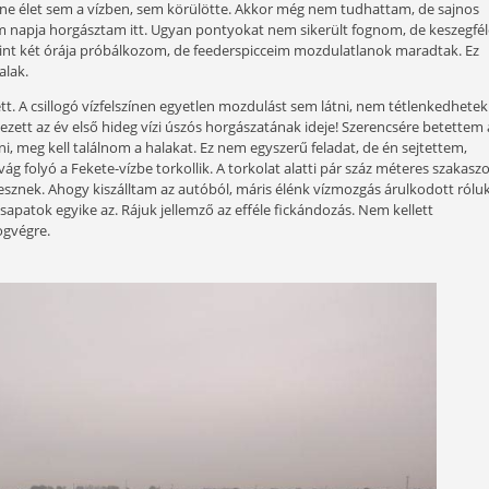
 és egyszer csak elérkezünk egy ponthoz, amikor lehetősége
ot nem ismerve kell magunkat a lehető legjobb minőségű
felkutatása alá rendelnünk.
s levegő a kialvatlansággal párosulva kifejezetten kellemetlen
k percek vannak hátra az indulásig. Bepakolom a maradék cu
mint félórás autóút. Egyik kedvenc horgászhelyemre igyekszem
ad. Ahogy a velem szemben lévő őszi színekben pompázó fasor
intha nem is lenne élet sem a vízben, sem körülötte. Akkor 
 legutóbb három napja horgásztam itt. Ugyan pontyokat nem 
i. Már több mint két órája próbálkozom, de feederspicceim
ncsenek itt a halak.
élelőtté vedlett. A csillogó vízfelszínen egyetlen mozdulást
 nyilallt: Elérkezett az év első hideg vízi úszós horgászatán
yt tudjak elérni, meg kell találnom a halakat. Ez nem egyszer
feljebb a Dudvág folyó a Fekete-vízbe torkollik. A torkolat a
gy most is ott lesznek. Ahogy kiszálltam az autóból, máris é