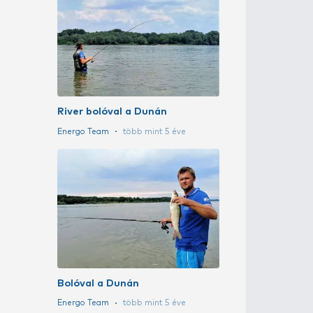
Bolóval a mí
Energo Team
BKK horgok a
Haldorádó Team