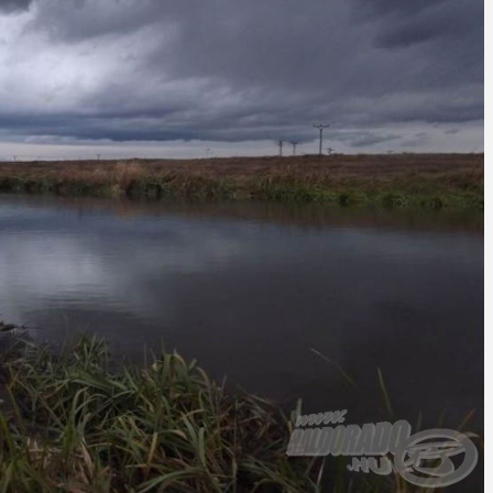
A Fekete-víz és a Dudvág torkolata