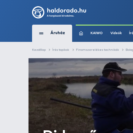
Áruház
KAIWO
Kezdőlap
Írás topikok
Finomszerelékes t