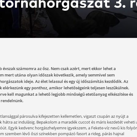
 csatornahorgás
02-20
y a legkedvesebb évszak számomra az ősz. Nem csak azért, 
yt elérni, hanem mert utána olyan időszak következik, a
tél, a didergős horgászatok ideje. Az élet lelassul és egy ú