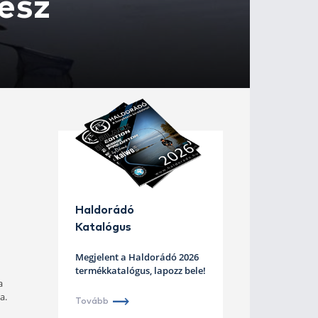
zat 3. rész
mert ekkor lehet a
mely semmivel sem
j időszámítás kezdődik. Az