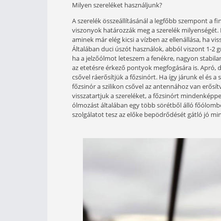
Ahogy közeledünk a tél felé, elérün
felé vándorolni. Az ezt követő hete
etetésre, könnyen helyhez csalhatóa
szakaszokon összpontosulnak. Ha nin
hamar megmutatkozik. Fontos, hogy
választanunk. Feeder- vagy pickerb