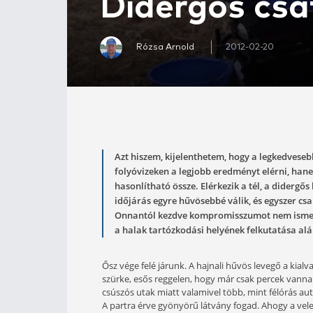
Didergős
Rózsa Arnold
2012-
Azt hiszem, kijelenthetem, hog
folyóvizeken a legjobb eredmén
hasonlítható össze. Elérkezik a 