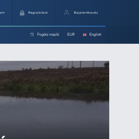
Kedvencek
Kosaram
Regisztráció
Fogási na
ok
3. rész