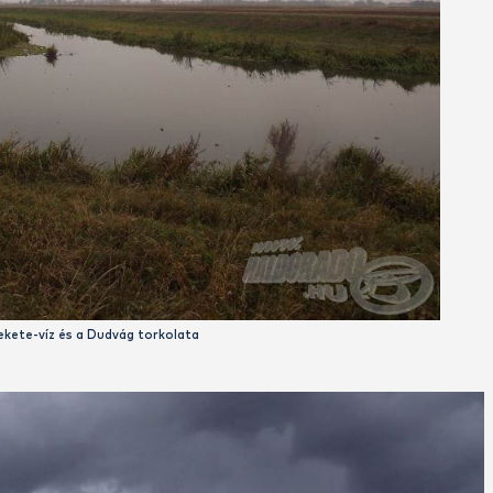
kákból álló csapatok egyike az. Rájuk jellemző az efféle fi
k kerültek horogvégre.