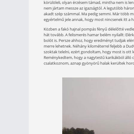
időjárás egyre hűvösebbé válik,
Onnantól kezdve kompromisszum
a halak tartózkodási helyének 
Ősz vége felé járunk. A hajnali hűvö
szürke, esős reggelen, hogy már csa
csúszós utak miatt valamivel több, 
A partra érve gyönyörű látvány fog
körülöleli, olyan érzésem támad, m
nem jártam messze az igazságtól. A
akadt szép számmal. Ma pedig semm
egyértelmű jele annak, hogy most ni
Közben a fakó hajnal pompás fényű d
hát tovább. A felismerés hamar belém
bolót is. Persze ahhoz, hogy eredmén
merre lehetnek. Néhány kilométerrel 
szoktak telelni, ezért gondoltam, ho