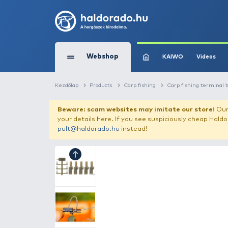
Webshop
KAIW
Kezdőlap
Products
Carp fishing
Carp 
Beware: scam websites may imitate 
your details here. If you see suspicious
pult@haldorado.hu
instead!