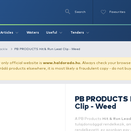
Se
O
Videos
Waters
Articles
Useful
Tend
fishing terminal tackle
PB PRODUCTS Hit & Run Lead Clip - Wee
our store!
Our only official website is
www.haldorado.h
ly cheap Haldorádó products elsewhere, it is most likely a