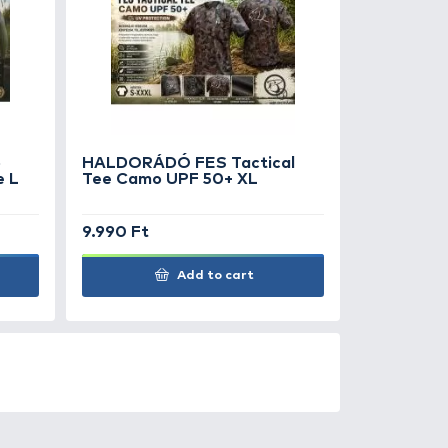
 PRODUCTS D-Rig Soft
ated - 6
490 Ft
Add to cart