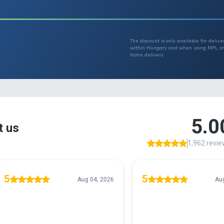
Le
Th
T
r 29990
w
h