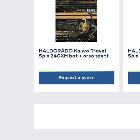
PB PRODUCTS Hit & Run
Lead Clip - Weed
1.590 Ft
Add to cart