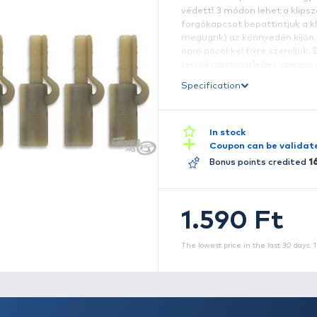
A
tu
r
vé
fo
m
ap
t
t
S
le
m
az
sz
t
ga
n
Hi