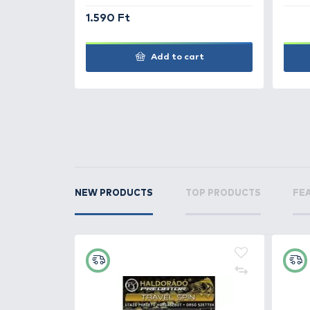
Ponty
22.68 kg
petyka1981
RELATED PRODUCTS
3
+16
Ft