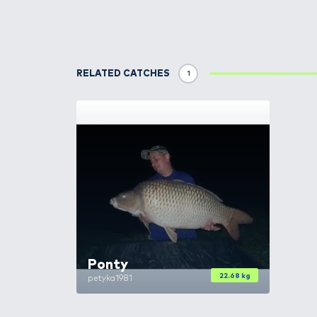
Details
A PB Products
Hit & Run Lead C
korábbi PB, vagy épp más gyártó
védett! 3 módon lehet a klipszet 
egy hirtelen húzásra (pl: a hal 
pöcökkel fixre szereljük. Eddig 
is, ha extrém akadós terepen ho
különleges, hogy elkészíthető ve
folyamatosan tud távolodni az ól
visszamegy az ólom a helyére és 
esetleges szakadásakor a hal ga
mindezeket magával, csak az elők
csomagban 5 darab Hit & Run Lea