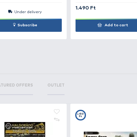
+48
+1
Ft
F