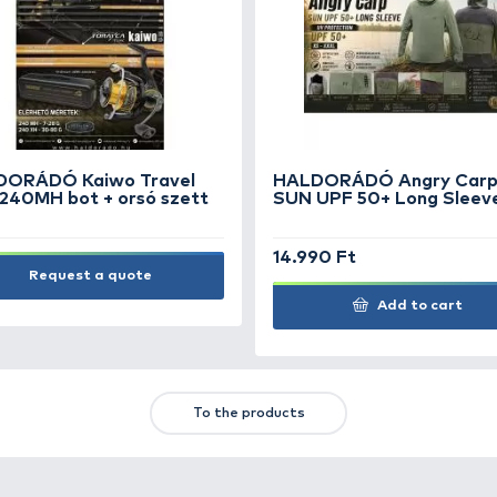
PB PRODUCTS Armabraid -
PB
25 Lbs Weed
Co
1.
Under delivery
Subscribe