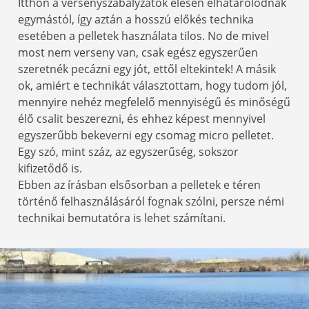
Itthon a versenyszabályzatok élesen elhatárolódnak
egymástól, így aztán a hosszú előkés technika
esetében a pelletek használata tilos. No de mivel
most nem verseny van, csak egész egyszerűen
szeretnék pecázni egy jót, ettől eltekintek! A másik
ok, amiért e technikát választottam, hogy tudom jól,
mennyire nehéz megfelelő mennyiségű és minőségű
élő csalit beszerezni, és ehhez képest mennyivel
egyszerűbb bekeverni egy csomag micro pelletet.
Egy szó, mint száz, az egyszerűség, sokszor
kifizetődő is.
Ebben az írásban elsősorban a pelletek e téren
történő felhasználásáról fognak szólni, persze némi
technikai bemutatóra is lehet számítani.