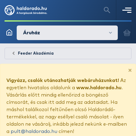
Áruház
Feeder Akadémia
×
Vigyázz, csalók utánozhatják webáruházunkat!
Az
egyetlen hivatalos oldalunk a
www.haldorado.hu
.
Vásárlás előtt mindig ellenőrizd a böngésző
címsorát, és csak itt add meg az adataidat. Ha
máshol találkozol feltűnően olcsó Haldorádó-
termékekkel, az nagy eséllyel csaló másolat - ilyen
oldalon ne vásárolj, inkább jelezd nekünk e-mailben
a
pult@haldorado.hu
címen!