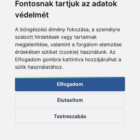
Fontosnak tartjuk az adatok
védelmét
A böngészési élmény fokozása, a személyre
szabott hirdetések vagy tartalmak
megjelenítése, valamint a forgalom elemzése
érdekében sütiket (cookie) használunk. Az
Elfogadom gombra kattintva hozzájárulhat a
sütik használatához.
Elfogadom
A benti horgászathoz a 390H botot választottam
Elutasítom
Testreszabás