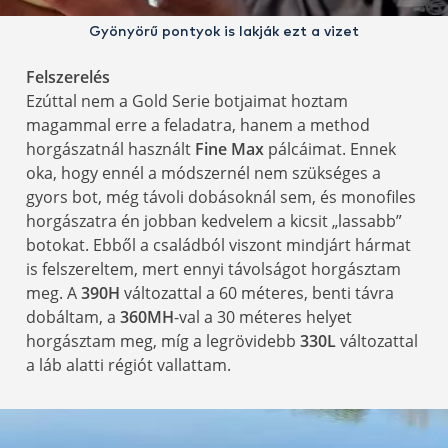
Gyönyörű pontyok is lakják ezt a vizet
Felszerelés
Ezúttal nem a Gold Serie botjaimat hoztam
magammal erre a feladatra, hanem a method
horgászatnál használt
Fine Max
pálcáimat. Ennek
oka, hogy ennél a módszernél nem szükséges a
gyors bot, még távoli dobásoknál sem, és monofiles
horgászatra én jobban kedvelem a kicsit „lassabb”
botokat. Ebből a családból viszont mindjárt hármat
is felszereltem, mert ennyi távolságot horgásztam
meg. A
390H
változattal a 60 méteres, benti távra
dobáltam, a
360MH
-val a 30 méteres helyet
horgásztam meg, míg a legrövidebb
330L
változattal
a láb alatti régiót vallattam.