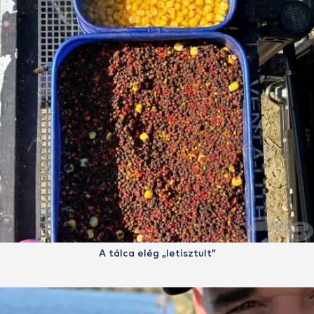
A tálca elég „letisztult”