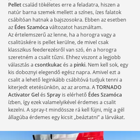
Pellet
család tökéletes erre a feladatra, hiszen a
natúr barna szemek mellett a színes, ízes falatok
csábítóan hatnak a bajszosokra. Ebben az esetben
az
Édes Szamóca
változatot használtam.
Az értelemszerű az lenne, ha a horogra vagy a
csalitüskére is pellet kerülne, de mivel csak
klasszikus feederezésről van szó, én a horogra
szeretném a csalit tűzni. Ehhez viszont a legjobb
választás a
csontkukac
és a
pinki
. Nem kell sok, egy
kis doboznyi elegendő egész napra. Amivel ezt a
csalit a lehető leginkább csábítóvá tudjuk tenni a
kiterjedt etetésünkön, az az aroma. A
TORNADO
Activator Gel
és
Spray
is elérhető
Édes Szamóca
ízben, így ezek valamelyikével érdemes a csalit
kezelni. A spray-t mindössze rá kell fújni, míg a gél
állagúba érdemes egy kicsit „beáztatni” a lárvákat.