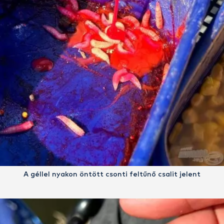
A géllel nyakon öntött csonti feltűnő csalit jelent