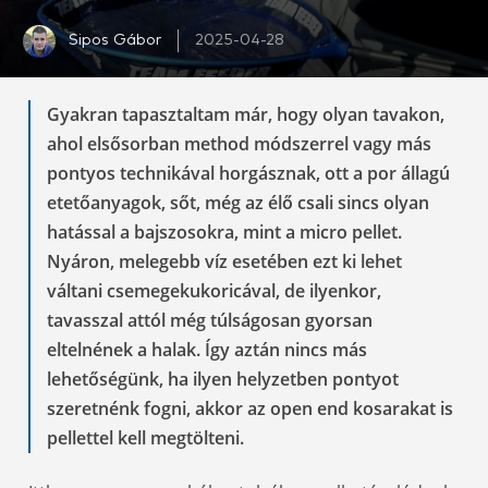
Sipos Gábor
2025-04-28
Gyakran tapasztaltam már, hogy olyan tavakon,
ahol elsősorban method módszerrel vagy más
pontyos technikával horgásznak, ott a por állagú
etetőanyagok, sőt, még az élő csali sincs olyan
hatással a bajszosokra, mint a micro pellet.
Nyáron, melegebb víz esetében ezt ki lehet
váltani csemegekukoricával, de ilyenkor,
tavasszal attól még túlságosan gyorsan
eltelnének a halak. Így aztán nincs más
lehetőségünk, ha ilyen helyzetben pontyot
szeretnénk fogni, akkor az open end kosarakat is
pellettel kell megtölteni.