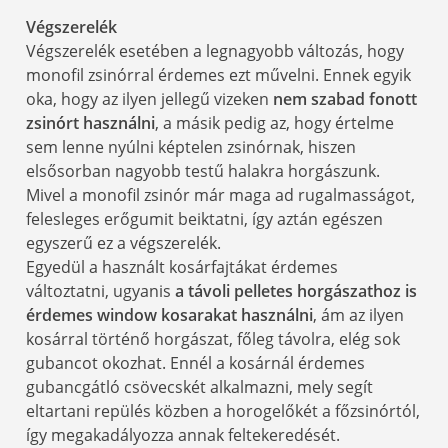
Végszerelék
Végszerelék esetében a legnagyobb változás, hogy
monofil zsinórral érdemes ezt művelni. Ennek egyik
oka, hogy az ilyen jellegű vizeken
nem szabad fonott
zsinórt használni
, a másik pedig az, hogy értelme
sem lenne nyúlni képtelen zsinórnak, hiszen
elsősorban nagyobb testű halakra horgászunk.
Mivel a monofil zsinór már maga ad rugalmasságot,
felesleges erőgumit beiktatni, így aztán egészen
egyszerű ez a végszerelék.
Egyedül a használt kosárfajtákat érdemes
változtatni, ugyanis
a távoli pelletes horgászathoz is
érdemes window kosarakat használni
, ám az ilyen
kosárral történő horgászat, főleg távolra, elég sok
gubancot okozhat. Ennél a kosárnál érdemes
gubancgátló csövecskét alkalmazni, mely segít
eltartani repülés közben a horogelőkét a főzsinórtól,
így megakadályozza annak feltekeredését.