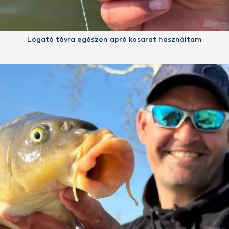
Lógató távra egészen apró kosarat használtam