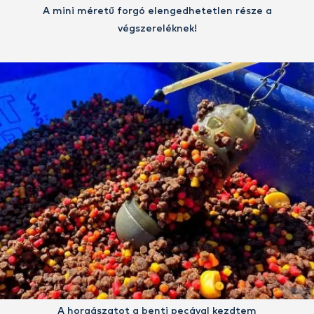
A mini méretű forgó elengedhetetlen része a
végszereléknek!
A horgászatot a benti pecával kezdtem