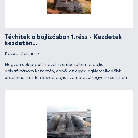
Tévhitek a bojlizásban 1.rész - Kezdetek
kezdetén…
Kovács Zoltán
Nagyon sok problémával szembesültem a bojlis
pályafutásom kezdetén, ebből az egyik legkiemelkedőbb
probléma minden kezdő bojlis számára: „Hogyan készíthetnék
igazán fogós bojlit, amivel én is olyan eredményeket
produkálhatnék, amilyenekkel a horgászújságokban
szembesültem?” Gondolom, sokan kapják fel a fejüket erre a
mondatra, mert együtt éreznek velem. „Hol is kezdjék el? Mi a
teendő?” De ahhoz, hogy igazán áttekinthető képet kapjatok
a bojlizásról, szükségesnek tartom elmondani, hogy én milyen
vakvágányokra futottam, és hogyan tudtam ezekből
kievickélni. Mert bármennyire hihetetlen, én is végigjártam a
bojlizás útvesztőit, és beugrottam néhány tévhitnek is!