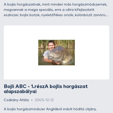
A bojlis horgászatnak, mint minden más horgászmódszernek,
megvannak a maga speciális, erre a célra kifejlesztett
eszközei: bojlis botok, nyeletőfékes orsók, különböző zsinórok,
végszerelékek és még sok más kellék. Azonban egyik sem
létfeltétele a bojlival történő horgászatnak, de a siker felé
vezető úton praktikusabb, kifizetődőbb választásnak
bizonyulhatnak. Mielőtt a különböző szerelékek összeállításán
törnénk a fejünket, célszerű áttekinteni, mit találhatunk a
boltok polcain, ugyanis egy megfelelő összhangban lévő
szereléssel lényegesen nagyobb sikereket érhetünk el.
Bojli ABC - 1.részA bojlis horgászat
alapszabályai
Csákány Attila
2005-12-12
A bojlis horgászmódszer Angliából indult hódító útjára,