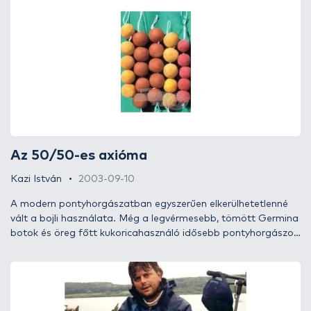
Az 50/50-es axióma
Kazi István
2003-09-10
A modern pontyhorgászatban egyszerűen elkerülhetetlenné
vált a bojli használata. Még a legvérmesebb, tömött Germina
botok és öreg főtt kukoricahasználó idősebb pontyhorgászok
is, igaz szkeptikusan, de titokban bele-bele kukkantgatnak a
bojlival kapcsolatos írásokba, az elkészítési receptekbe.
Sokáig foglalkoztatott az eredményhozó OLCSÓ bojlik
összetétele, amelyeket otthon készíthetek, vallja Željko Spasić
neves pontyhorgász. A továbbiakban leírt pénzspórolós