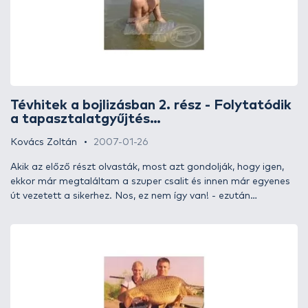
Tévhitek a bojlizásban 2. rész - Folytatódik
a tapasztalatgyűjtés…
Kovács Zoltán
2007-01-26
Akik az előző részt olvasták, most azt gondolják, hogy igen,
ekkor már megtaláltam a szuper csalit és innen már egyenes
út vezetett a sikerhez. Nos, ez nem így van! - ezután
következtek csak az igazi meglepetések, amiből a kezdő bojlis
horgász igen csak sokat tanulhat.