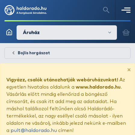
Áruház
Bojlis horgászat
×
Vigyázz, csalók utánozhatják webáruházunkat!
Az
egyetlen hivatalos oldalunk a
www.haldorado.hu
.
Vásárlás előtt mindig ellenőrizd a böngésző
címsorát, és csak itt add meg az adataidat. Ha
máshol találkozol feltűnően olcsó Haldorádó-
termékekkel, az nagy eséllyel csaló másolat - ilyen
oldalon ne vásárolj, inkább jelezd nekünk e-mailben
a
pult@haldorado.hu
címen!