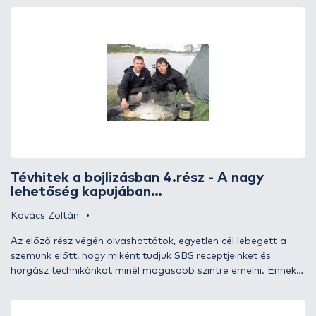
horgászatunk sikerességét döntően befolyásolhatják. A
sorozat e részével a megfelelő monofil zsinór kiválasztását
szeretném megkönnyíteni a kezdő, és leendő pontyhorgászok
számára.
Tévhitek a bojlizásban 4.rész - A nagy
lehetőség kapujában…
Kovács Zoltán
Az előző rész végén olvashattátok, egyetlen cél lebegett a
szemünk előtt, hogy miként tudjuk SBS receptjeinket és
horgász technikánkat minél magasabb szintre emelni. Ennek
egyik legegyszerűbb módját választottuk: irány a világbajnok!
Az általa ajánlott receptek alapján majd bevásárolunk a
termékekből… Tudtuk, hogy a Vajdaságban élő Király Ivánra