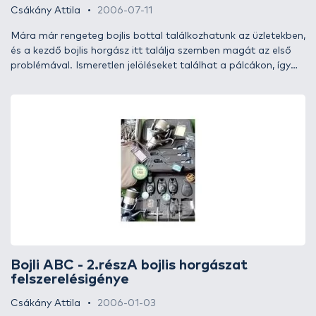
Csákány Attila
2006-07-11
Mára már rengeteg bojlis bottal találkozhatunk az üzletekben,
és a kezdő bojlis horgász itt találja szemben magát az első
problémával. Ismeretlen jelöléseket találhat a pálcákon, így
megfogalmazódhatnak benne kérdések: milyen horgászbotot
érdemes választani? Milyen az épp neki megfelelő bojlis bot?
Ezek a botok több jól definiálható tulajdonsággal
rendelkeznek, amelyek megismerése után könnyebb döntést
hozunk.
Bojli ABC - 2.részA bojlis horgászat
felszerelésigénye
Csákány Attila
2006-01-03