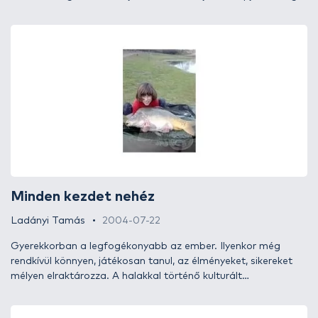
hét végeztével nem szakadt meg a kapcsolatom a
túravezetőnkkel, Regős Györggyel és az akkori ígéretét
megtartva, idén ismét találkozhattunk, immár Merenyén...
Minden kezdet nehéz
Ladányi Tamás
2004-07-22
Gyerekkorban a legfogékonyabb az ember. Ilyenkor még
rendkívül könnyen, játékosan tanul, az élményeket, sikereket
mélyen elraktározza. A halakkal történő kulturált
bánásmódon és visszaengedésen kívül a horgászati
technikákat is gyermekkorban kell elsajátítani.