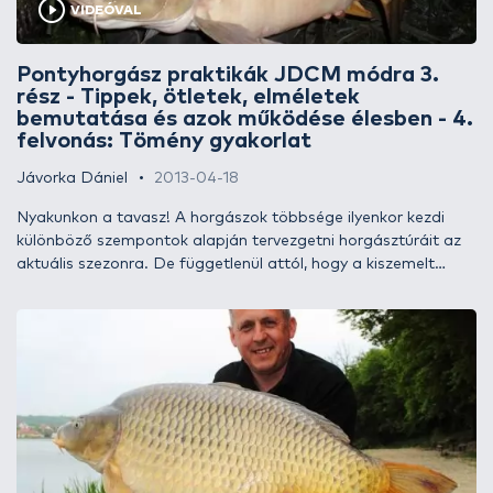
VIDEÓVAL
egyébként messze földön híresek. De mégis, nem létezik
semmilyen „gyógyír” ezekre a kis ördögökre?! Dehogynem!
Ilyen praktikák bemutatásával szeretnék segítséget nyújtani a
Pontyhorgász praktikák JDCM módra 3.
tisztelt érdeklődőknek cikksorozatom negyedik epizódjában…
rész - Tippek, ötletek, elméletek
bemutatása és azok működése élesben - 4.
felvonás: Tömény gyakorlat
Jávorka Dániel
2013-04-18
Nyakunkon a tavasz! A horgászok többsége ilyenkor kezdi
különböző szempontok alapján tervezgetni horgásztúráit az
aktuális szezonra. De függetlenül attól, hogy a kiszemelt
helyszín egy kevésbé ismert vadvíz, egy nagy kiterjedésű
völgyzárógátas tó vagy egy néhány hektáros mesterséges
tavacska, a cél mindenkinél közös: a siker, és a lehető legjobb
eredmény elérése. Ehhez azonban sokszor elengedhetetlenek
a megfelelően hasznos, helyi sajátosságokkal kapcsolatos
információk és azok a többéves tapasztalatok, amelyeket
már a korábbi horgásztúráinkon begyűjtöttünk. A mostani
epizódban azokról a gyakorlati észrevételeimről szeretnék
számot adni, amelyeket vélhetően sokan sikerrel