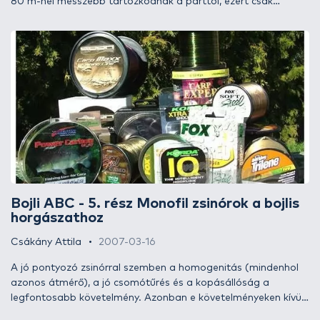
80 m-nél messzebb tartózkodnak a parttól, ezért csak
ekkora, illetve ennél nagyobb távolságban van esélyünk
halfogásra. Nagyon sok horgásztárs meg van győződve arról,
hogy bármikor képes 100 m feletti dobásokra. Ez sajnos (?!)
sok esetben nem így van! Nagy távolságra csak megfelelően
összeállított felszereléssel és helyes dobótechnikával lehet
dobni.
Bojli ABC - 5. rész Monofil zsinórok a bojlis
horgászathoz
Csákány Attila
2007-03-16
A jó pontyozó zsinórral szemben a homogenitás (mindenhol
azonos átmérő), a jó csomótűrés és a kopásállóság a
legfontosabb követelmény. Azonban e követelményeken kívül
több olyan dologra is oda kell figyelnünk, amelyek a