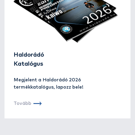
után az ezt követő cikkeimet szeretném felvázolni Önöknek.
Haldorádó
Katalógus
Megjelent a Haldorádó 2026
termékkatalógus, lapozz bele!
Tovább