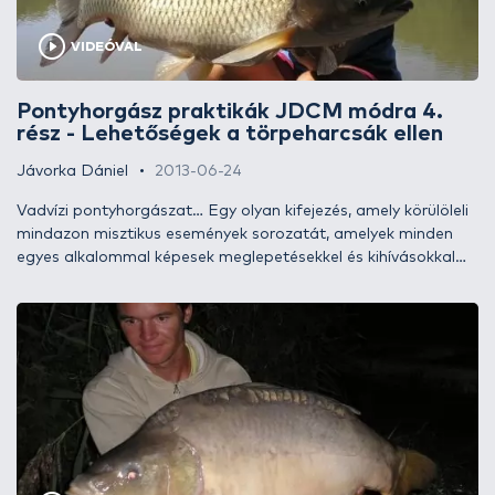
legújabb epizódjában egy tavaly júliusi és a 2012
szeptemberében lebonyolított széki-tavi túrák tapasztalatait
VIDEÓVAL
fogom összehasonlítani, számos - remélhetőleg - hasznos
információ kíséretében…
Pontyhorgász praktikák JDCM módra 4.
rész - Lehetőségek a törpeharcsák ellen
Jávorka Dániel
2013-06-24
Vadvízi pontyhorgászat… Egy olyan kifejezés, amely körülöleli
mindazon misztikus események sorozatát, amelyek minden
egyes alkalommal képesek meglepetésekkel és kihívásokkal
szolgálni e csodás módszer szerelmesei számára. Az ilyen
helyeken teljesen más atmoszféra veszi körül az embert, távol
a világtól, a civilizációtól időnként olyan csodák részesei
lehetünk, amelyet egyetlen intenzív vízen lebonyolított
horgászat sem képes megadni! Azonban sajnos gyakran
számolnunk kell azzal is, hogy a termetesebb halak kifogását
nem pusztán a kiszemelt helyszín adottságai, hanem az
„egyéb”, kisebb termetű, esetleg tájidegen halfajok jelenléte is
megnehezítheti. A törpeharcsák elszaporodása például
számos olyan gyönyörű vizünk sorsát keseríti meg, amelyek