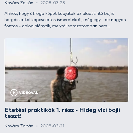
Kovács Zoltán
2008-03-28
Ahhoz, hogy átfogó képet kapjatok az alapszintű bojlis
horgászattal kapcsolatos ismeretekről, még egy - de nagyon
fontos - dolog hiányzik, melyről sorozatomban nem
beszéltem. Ez a megfelelő felszerelés és kiegészítőinek
megválasztása és optimális összeállítása. Ebben kívánok
most segítséget adni, amelyet egy „élő” teszthorgászat tesz
teljessé. A melléklet kisfilm segítségével Ti is velem tarthattok
idei első bojlis horgászatomon!
VIDEÓVAL
Etetési praktikák 1. rész - Hideg vízi bojli
teszt!
Kovács Zoltán
2008-03-21