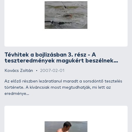
Zsolt és csapata forgalmazza), a másik pedig (az én
képviseletemben) az SBS Tactical Baits termékcsalád volt.
Őszintén megmondom, egy kicsit tartottam attól, hogy egy
másik, „konkurens céggel” egyszerre, szemtől szemben kínáljuk
termékeinket és mondjuk el tapasztalatainkat. Mindezt úgy,
hogy ne sértsem meg a másik fél termékeibe vetett
bizodalmat.
Tévhitek a bojlizásban 3. rész - A
teszteredmények magukért beszélnek…
Kovács Zoltán
2007-02-01
Az előző részben lezáratlanul maradt a sorsdöntő tesztelés
története. A kíváncsiak most megtudhatják, mi lett az
eredménye…