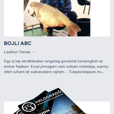
mixeket a gyors sikert kívánó, valamint a modern
pontyhorgászat táborába induló horgászoknak ajánlom.
BOJLI ABC
Ladányi Tamás
Egy új lap elindításakor rengeteg gondolat kavaroghat az
ember fejében. Ezzel jómagam sem voltam másképp, ezernyi
ötlet suhant át szélvészként rajtam. - Tulajdonképpen mi
legyen a célom? Mit akarjak elérni az írásaimmal? Milyen
jellegű cikkeket írjak? Mire helyezzem a hangsúlyt? - és még
több tucat ehhez hasonló kérdés merült fel bennem. Ha
újdonsággal találkozom, és abban hatékonyan részt is veszek,
általában kettőzött erővel, maximálisan felpörgetve próbálok
segíteni. Ez nem volt másképp honlapunk beindításának
alkalmából sem. Az első írásomban egy rövid bemutatkozás