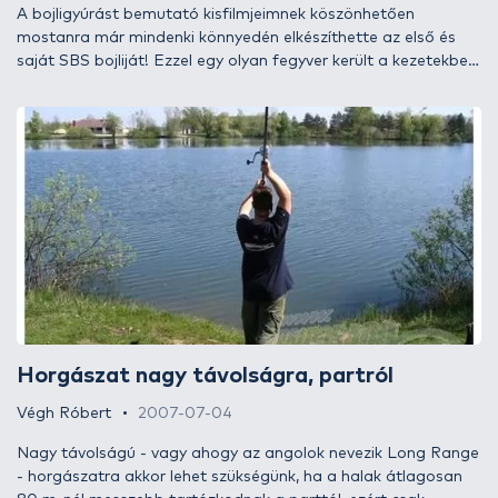
A bojligyúrást bemutató kisfilmjeimnek köszönhetően
mostanra már mindenki könnyedén elkészíthette az első és
saját SBS bojliját! Ezzel egy olyan fegyver került a kezetekbe,
melynek sikeres alkalmazásában csak a horgásztudásotok és
tapasztalataitok szabhatnak határt! Ebben az epizódban a
csalizási praktikákat és etetési technikákat szeretném nektek
bemutatni, amik a filmemben elkészített bojlikhoz tökéletesen
illeszkednek. A bemutatóm helyszíne a Nyíregyházi Verba
tanya horgásztó.
Horgászat nagy távolságra, partról
Végh Róbert
2007-07-04
Nagy távolságú - vagy ahogy az angolok nevezik Long Range
- horgászatra akkor lehet szükségünk, ha a halak átlagosan