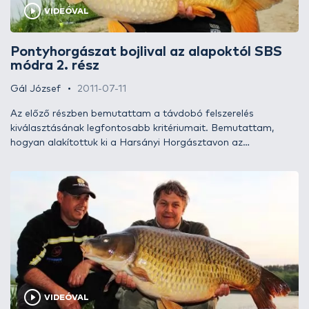
kamatoztathatnak az ország legtöbb állóvizén…
VIDEÓVAL
Pontyhorgászat bojlival az alapoktól SBS
módra 2. rész
Gál József
2011-07-11
Az előző részben bemutattam a távdobó felszerelés
kiválasztásának legfontosabb kritériumait. Bemutattam,
hogyan alakítottuk ki a Harsányi Horgásztavon az
etetésünket. Most pedig ismerkedjetek meg azzal a
csalikombinációval, mellyel számos nagytestű pontyot sikerült
a 48 óra alatt megfognunk. Ezzel a csalizással barátom az
első komolyabb bojlis horgászatán fantasztikus egyéni
rekordot ért el 19,80 kg-os fogással.
VIDEÓVAL