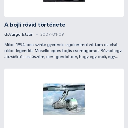
A bojli rövid története
dr.Varga István
2007-01-09
Mikor 1994-ben szinte gyermeki izgalommal vártam az első,
akkor legendás Mosella epres bojlis csomagomat Rózsahegyi
Józsiéktól, esküszöm, nem gondoltam, hogy egy csali, egy
módszer, egy halfaj tisztelete, szeretete ennyire meghatározó
lesz nemcsak a saját, hanem több ezer horgásztársam
életében is.