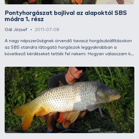
Pontyhorgászat bojlival az alapoktól SBS
módra 1. rész
Gál József
2011-07-08
A nagy népszerűségnek örvendő tavaszi horgászkiállításokon
az SBS standra látogató horgászok leggyakrabban a
következő kérdéseket tették fel nekem: Hogyan válasszam ki
azt a horgászfelszerelést, ami alkalmas partról történő távoli
horgászatra? Hogyan etessek partról, amikor távolra
horgászom? Mely csalikat ajánlom az SBS termékpalettájáról?
Mivel nagyon sokan fogalmazták meg ugyanezeket a
dilemmákat, most kétrészes cikk és videó formájában, egy
horgászat keretében szeretném megválaszolni ezeket a
kérdéseket.