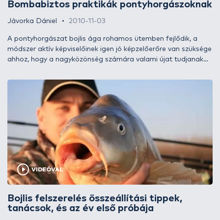
Bombabiztos praktikák pontyhorgászoknak
Jávorka Dániel
2010-11-03
A pontyhorgászat bojlis ága rohamos ütemben fejlődik, a
módszer aktív képviselőinek igen jó képzelőerőre van szüksége
ahhoz, hogy a nagyközönség számára valami újat tudjanak
(fel)mutatni. Mint minden hasonló metódust űző
sporttársnak, nekem is megvannak a magam bevált praktikái,
azonban valami, tán egy olyan egyszerű tulajdonság, mint a
kíváncsiság, mindig arra ösztönöz, hogy új dolgokat
találjak/próbáljak ki. Az egyre nagyobb horgászati nyomás
hatására a halak egyre nagyobb rezisztenciával válaszolnak,
ezért nem szabad hosszú időre az addig jól bevált dolgoknál
leragadni. Ebben az írásban megosztanám veletek azokat az
apró praktikákat, melyeknek az idei nyár legszebb fogásait
köszönhettem…
VIDEÓVAL
Bojlis felszerelés összeállítási tippek,
tanácsok, és az év első próbája