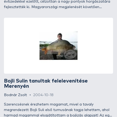
évtizedekkel ezelőtt, célzottan a nagy pontyok horgászatára
fejlesztették ki. Magyarországi megjelenését követően
azonban még nem volt ismert a „Catch & Release !” („Fogd
meg, és engedd vissza!”), ami mára már egy magát bojlis
horgásznak valló személy tudástárában a legalapvetőbb
fogalom. Ezzel elérhető, hogy a nagytestű pontyok a
fárasztás és a bojlizásnál elengedhetetlen műveletek után
tovább élhetnek éltető elemükben, a vízben.
Bojli Sulin tanultak felelevenítése
Merenyén
Bodnár Zsolt
2004-10-18
Szerencsésnek érezhetem magamat, mivel a tavaly
megrendezett Bojli Suli első turnusának tagja lehettem, ahol
harmad magammal elsajátítottam a bojlizás alapjait! Az egy