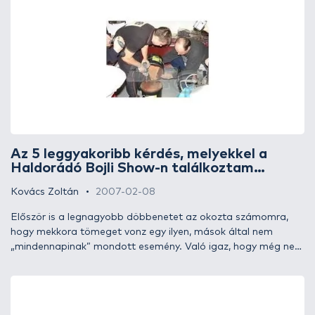
most is számíthatunk.
Az 5 leggyakoribb kérdés, melyekkel a
Haldorádó Bojli Show-n találkoztam…
Kovács Zoltán
2007-02-08
Először is a legnagyobb döbbenetet az okozta számomra,
hogy mekkora tömeget vonz egy ilyen, mások által nem
„mindennapinak” mondott esemény. Való igaz, hogy még nem
hallottam olyan rendezvényről, ahol valaki a nagyközönség
előtt, élőben bojlit gyúrt volna. Ezen a rendezvényen - 2007.
február 2-3-án Kiskunhalason - két ismert márka képviseltette
magát. Az egyik a Big Carp (mely termékcsaládot Hermesz