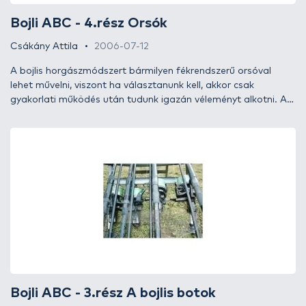
Bojli ABC - 4.rész Orsók
Csákány Attila
2006-07-12
A bojlis horgászmódszert bármilyen fékrendszerű orsóval
lehet művelni, viszont ha választanunk kell, akkor csak
gyakorlati működés után tudunk igazán véleményt alkotni. Az
orsókat több szempontból választhatjuk ki, pl. hogy milyen
vízen horgászunk, milyen távolságra horgászunk, azonban az
egyik legfontosabb csoportosítást az orsók fékrendszere
alapján végezhetjük el.
Bojli ABC - 3.rész A bojlis botok