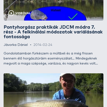
VIDEÓVAL
Pontyhorgász praktikák JDCM módra 7.
rész - A felkínálási módozatok variálásának
fontossága
Jávorka Dániel
2014-02-24
Gondolataimban fürkészem a múltbeli és a még frissen
bennem élő horgásztúráim eseményszálait… Mindegyiknek
megvolt a maga szépsége, varázsa, és nagyon kevés volt
közülük olyan, amelyen ne sikerült volna újabb hasznos
tapasztalatokat begyűjtenem. Szeretem a kihívásokat, ezért
igyekszem a lehetőségekhez képest minél több helyen
próbára tenni tudásom. Olykor - természetesen - megesik az
is, hogy az ember visszatér a már számára bevált,
szimpatikus horgászvizekre, hogy újabb élményekkel
gazdagodjon. Azonban a forgatókönyv ekkor nem minden
esetben igazodik a bevált metódusokhoz. Cikksorozatom