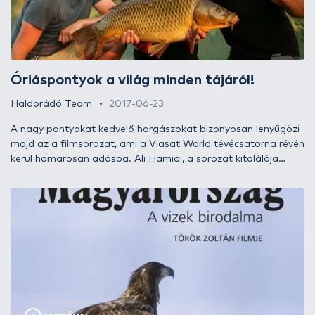
Óriáspontyok a világ minden tájáról!
Haldorádó Team
2017-06-23
A nagy pontyokat kedvelő horgászokat bizonyosan lenyűgözi
majd az a filmsorozat, ami a Viasat World tévécsatorna révén
kerül hamarosan adásba. Ali Hamidi, a sorozat kitalálója
részletes interjúban avat be minket a filmek készítésének
hátterébe, ami mellett a méltán híres pontyhorgász
halfogáshoz kapcsolódó gondolatait is megismerhetjük…