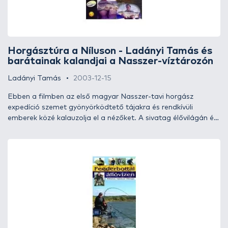
Horgásztúra a Níluson - Ladányi Tamás és
barátainak kalandjai a Nasszer-víztározón
Ladányi Tamás
2003-12-15
Ebben a filmben az első magyar Nasszer-tavi horgász
expedíció szemet gyönyörködtető tájakra és rendkívüli
emberek közé kalauzolja el a nézőket. A sivatag élővilágán és
a núbiai őslakosokon kívül teljes pompájában tárul Önök elé a
Nasszer-víztározó kivételes halállománya. Kapitális méretű
nílusi sügerekkel és félelmetes fogazatú tigrislazacokkal
folytatott páratlan küzdelmeket izgulhatnak végig a kis
csapattal.