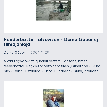
ezt nem nekem kell elbírálni, véleményt majd azok formálnak a
filmről, akik esetleg megtekintik.
Feederbottal folyóvízen - Döme Gábor új
filmajánlója
Döme Gábor
2004-11-29
A vad folyóvizek szilaj halait vettem üldözőbe, ismét
feederbottal. Négy különböző helyszínen (Dunafalva - Duna;
Nick - Rába; Tiszabura - Tisza; Budapest - Duna) próbáltam
szerencsét. Sikerült mindenhol a leghatékonyabb
végszereléket, etetőanyag keveréket és csali kombinációt
megtalálni, amely meghozta a várva várt sikert. Változatos
halak (márna, dévérkeszeg, jászkeszeg, szilvaorrú keszeg,
domolykó, ezüstkárász, ponty, laposkeszeg), gyönyörű
környezet, technikai újdonságok és számos hasznos tipp teszi
felejthetetlenné ezt a filmet.