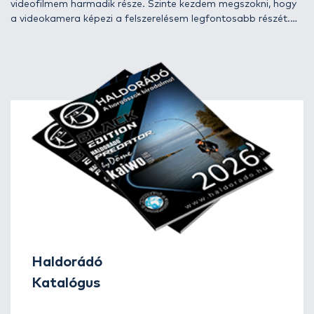
videofilmem harmadik része. Szinte kezdem megszokni, hogy
a videokamera képezi a felszerelésem legfontosabb részét.
Mostanában már bárhova indulok el horgászni, bármelyik
túrámra készülök, legelső gondolataim a videokamera és a
tartozékai körül forognak. Tartalék akkumulátor és kazetta,
széles látószögű objektív, videokamera állvány, mikrofonok
tömege kerül legelőször az ellenőrzés alá, s miután minden a
helyére került, jöhet a horgászfelszerelés is.
Haldorádó
Katalógus