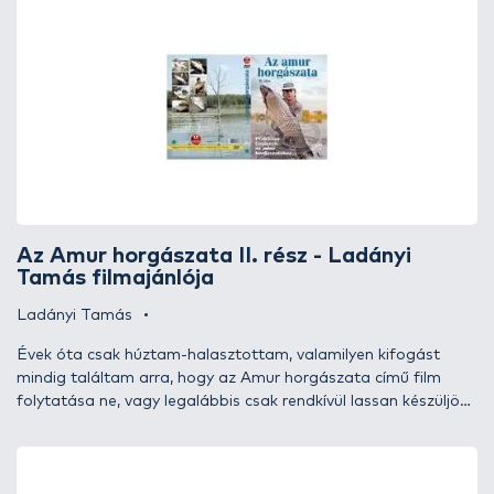
például az Atkai-holtág “ringlóevő” amurjaival. Látványos
fárasztások, amur-akciók teszik igazán izgalmassá a filmet,
tulajdonképpen az idei horgásztúráim jelentős része
megelevenedik a képernyőn.
VIDEÓVAL
Az Amur horgászata II. rész - Ladányi
Tamás filmajánlója
Ladányi Tamás
Évek óta csak húztam-halasztottam, valamilyen kifogást
mindig találtam arra, hogy az Amur horgászata című film
folytatása ne, vagy legalábbis csak rendkívül lassan készüljön
el. Végül aztán annyira belelendültem, oly sok trükköt és
akciót sikerült rögzítenünk, hogy a második rész mellett a
harmadik is elkészült. A 75 illetve 70 perces filmek jelentős