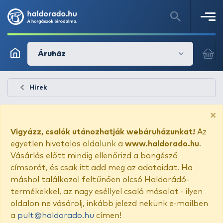
Áruház
Hírek
×
Vigyázz, csalók utánozhatják webáruházunkat!
Az
egyetlen hivatalos oldalunk a
www.haldorado.hu
.
Vásárlás előtt mindig ellenőrizd a böngésző
címsorát, és csak itt add meg az adataidat. Ha
máshol találkozol feltűnően olcsó Haldorádó-
termékekkel, az nagy eséllyel csaló másolat - ilyen
oldalon ne vásárolj, inkább jelezd nekünk e-mailben
a
pult@haldorado.hu
címen!