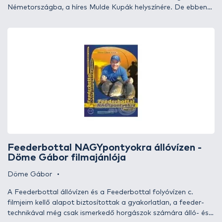
Németországba, a híres Mulde Kupák helyszínére. De ebben
az évben nem a verseny kedvéért utaztak ilyen távolra az
ismert horgászok. A csodálatos Mulde folyó (és tározó tava)
olyan halfaunával rendelkezik, amely messze földön híres. A
finomszerelékes horgászok itt olyan halakat foghatnak,
amelyről máshol csak álmodnak. A csapat a nem hétköznapi
élménnyel kecsegtető horgászat mellett négy különböző
technikát és hozzá illő etetőanyag keverékeket próbált ki. Az
itt megszerzett értékes tapasztalatok bekerülnek a Maros Mix
Mesterműhely adatbázisába, és a későbbiek folyamán, más
helyszíneken is kamatoztathatók. Ezeket a tapasztalatokat
VIDEÓVAL
kívánják az ismert mesterhorgászok megosztani Önökkel,
miközben fantasztikus méretű halak kifogásában
gyönyörködhetnek.
Feederbottal NAGYpontyokra állóvízen -
Döme Gábor filmajánlója
Döme Gábor
A Feederbottal állóvízen és a Feederbottal folyóvízen c.
filmjeim kellő alapot biztosítottak a gyakorlatlan, a feeder-
technikával még csak ismerkedő horgászok számára álló- és