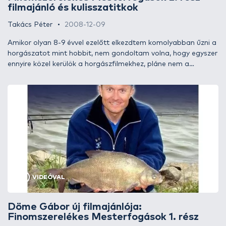
filmajánló és kulisszatitkok
Takács Péter
2008-12-09
Amikor olyan 8-9 évvel ezelőtt elkezdtem komolyabban űzni a
horgászatot mint hobbit, nem gondoltam volna, hogy egyszer
ennyire közel kerülök a horgászfilmekhez, pláne nem a
horgászfilm gyártáshoz. Akkoriban annyiszor megnéztem
egy-egy finomszerelékes horgász videó kazettát, hogy már a
család is kívülről tudta a szövegét. Álmodni sem mertem
akkor, hogy 2008 végén én fogom elkészíteni Döme Gábor 11.
horgász DVD-jét, a Finomszerelékes Mesterfogások 2. részét.
Ha felkeltettem az érdeklődéseteket, klikkeljetek az írásra a
nem hétköznapi DVD ajánlóért és kulisszatitkokért!
VIDEÓVAL
Döme Gábor új filmajánlója:
Finomszerelékes Mesterfogások 1. rész