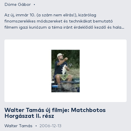
Döme Gábor
Az új, immár 10. (a szám nem elírás!), kizárólag
finomszerelékes módszereket és technikákat bemutató
filmem igazi kuriózum a téma iránt érdeklődő kezdő és haladó
horgászoknak. Mivel új filmjeim elkészítése során nagyon sok
ötletet kapok tőletek, elhatároztam, hogy most nem egyetlen
finomszerelékes technika köré építem fel az új művet. Sokkal
fontosabbnak tartottam, hogy az adott időszakban
legfogósabb, legeredményesebb technikát, és annak minden
apró részletét mutassam be. Így a film forgatása már 2007
februárjában elkezdődött! A későbbiekben összesen 5
epizódban 5 különböző finomszerelékes technika került
feldolgozásra. A nézők betekintést kaphatnak az álló- és
folyóvízi rakós botos horgászat mesterfogásaiba.
Megismerkedhetnek a leheletfinom pickerbotos, valamint a
matchbotos horgászat műhelytitkaival is. Végül egy nem
hétköznapi „csata” szemtanúi lehetnek, amely során Kovács
Walter Tamás új filmje: Matchbotos
Zoltánnal, hazánk egyik legeredményesebb bojlis
Horgászat II. rész
specialistájával, az SBS SziKo Team tagjával „küzdök” meg.
Zoltán a bojlis, míg én feeder technikával próbálok minél több
Walter Tamás
2006-12-13