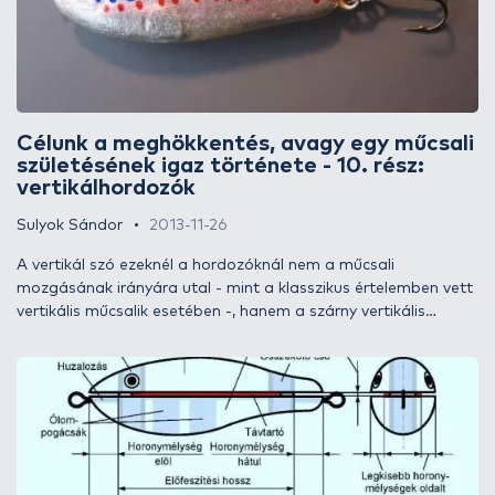
Célunk a meghökkentés, avagy egy műcsali
születésének igaz története - 10. rész:
vertikálhordozók
Sulyok Sándor
2013-11-26
A vertikál szó ezeknél a hordozóknál nem a műcsali
mozgásának irányára utal - mint a klasszikus értelemben vett
vertikális műcsalik esetében -, hanem a szárny vertikális
állására. Az eddig ismertetett hordozók mind vízszintes, azaz
horizontális szárnyállásúak voltak, hozzájuk képest a
vertikálhordozók szárnyállása 90 fokkal elforgatott. Az
ötletet a vízfelszín közelébe szánt műcsali adta, ahol a
láthatóság sokkal inkább szempont lehet, mint egy mélyvízi
kivitel esetében. Arra gondoltam, hogy oldalról nézve egy
horizontális szárny talán kevésbé látszódik, mint egy vertikális.