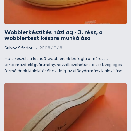
Wobblerkészítés házilag - 3. rész, a
wobblertest készre munkálása
Sulyok Sándor
2008-10-18
Ha elkészült a leendő wobblerünk befoglaló méreteit
tartalmazó előgyártmány, hozzákezdhetünk a test végleges
formájának kialakításához. Míg az előgyártmány kialakítása
nagy figyelmet, a készre munkálás inkább kézügyességet
igényel, de nem kell megijedni, a megfelelő végeredményt a
gyártási technológia szavatolni fogja.