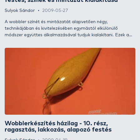
festés, színek és mintázat kialakítása
Sulyok Sándor
2009-05-27
A wobbler színét és mintázatát alapvetően négy,
technikájában és kivitelezésében egymástól elkülönülő
módszer együttes alkalmazásával tudjuk kialakítani. Ezek a
fóliázás, a festékszórás, az ecsetes festés és a filctollas
pingálás. Ezeken kívül természetesen léteznek más módszerek
is, de ezekre most nem térnék ki, az említett technikák
együttes (de akár külön - külön való) alkalmazása teljes értékű
festést és tökéletes minőséget ad.
Wobblerkészítés házilag - 10. rész,
ragasztás, lakkozás, alapozó festés