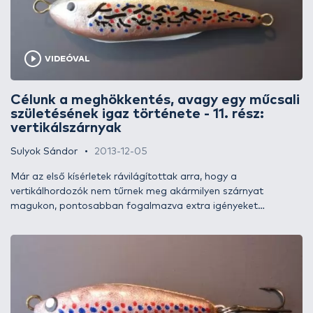
VIDEÓVAL
Célunk a meghökkentés, avagy egy műcsali
születésének igaz története - 11. rész:
vertikálszárnyak
Sulyok Sándor
2013-12-05
Már az első kísérletek rávilágítottak arra, hogy a
vertikálhordozók nem tűrnek meg akármilyen szárnyat
magukon, pontosabban fogalmazva extra igényeket
támasztanak velük szemben - nem is a szárnyak, inkább a
saját gyengeségeik miatt. A vertikálszárnyakkal való
bíbelődés amúgy kísérleteim érdekes színfoltját jelentette és
részben át is formálta a szárnyakról alkotott elképzeléseimet.
Úgy vélem, mindenképp érdemes szót ejtenem róluk, ha már
ugyanezt megtettem a hordozóikkal is. Lássuk, miről is van
szó valójában!