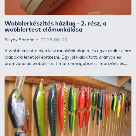
Wobblerkészítés házilag - 2. rész, a
wobblertest előmunkálása
Sulyok Sándor
2008-09-05
A wobblertest alakja lesz munkánk alapja, és ugye csak szilárd
alapokra lehet jól építkezni. Egy jól kialakított, arányos és
áramvonalas wobblertest már önmagában is impozáns és
szemet gyönyörködtető, hát még ha megfelelő köntösbe is
öltöztetjük. De ahhoz, hogy a számunkra is elfogadható
eredményt kapjuk, egy olyan előgyártmányt kell létrehoznunk,
amelyből egyszerűen és komplikációmentesen ki tudjuk
alakítani a végleges formát. Ez tehát nem egy AS (ahogy
sikerült) technológia, hanem gondosan megtervezett és
szisztematikusan egymásra épített lépések sorozata, ami
garantálja számunkra, hogy valóban az legyen a
végeredmény, amit az elején elképzeltünk.