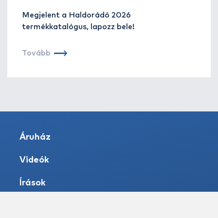
Megjelent a Haldorádó 2026
termékkatalógus, lapozz bele!
Tovább
Áruház
Videók
Írások
Vizek