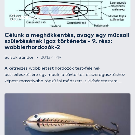
Ez persze csak részben igaz, hiszen a hullám (főleg az
orientált) sokszor szinte körülöleli a műcsali testét, de
kihívásnak nem volt rossz, én pedig szeretem a kihívásokat.
VIDEÓVAL
Célunk a meghökkentés, avagy egy műcsali
születésének igaz története - 9. rész:
wobblerhordozók-2
Sulyok Sándor
2013-11-19
A kétrészes wobblertest hordozók test-feleinek
összeillesztésére egy másik, a távtartós összeragasztáshoz
képest masszívabb rögzítési módszert is kikísérleteztem.
Mindent összevetve a távtartós összeragasztás sem tűnik
rossz módszernek (létjogosultságát és tartósságát majd a
gyakorlat igazolja, vagy nem), én azonban egy ennél
bizonyosan erősebb és megbízhatóbb megoldást akartam.
Úgy vélem, ezt sikerült is elérnem a prototípussal, így a
jövőbeli wobblertest hordozóim is hasonlóak lesznek.