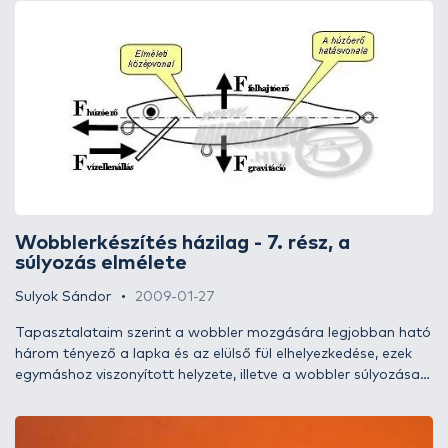
meghatároztuk a lebegősúlyt, de a rengeteg befolyásoló
tényező miatt a végleges súlyozásból még bármi lehet. El
fog-e férni a szükséges mennyiségű súly a testben, osztott
vagy koncentrált súlyt használjunk-e, egyáltalán hogy
helyezzük el? Mi történik akkor, ha a pontosan belőtt súly
mellett sem tudjuk beállítani a jó veretést? Ezek valóban nem
egyszerű kérdések, de nem kell aggódni, ha elsőre nem is jön
össze, az összehangolási folyamat végén biztosan azt kapjuk
majd, amit az elején is szerettünk volna.
Wobblerkészítés házilag - 7. rész, a
súlyozás elmélete
Sulyok Sándor
2009-01-27
Tapasztalataim szerint a wobbler mozgására legjobban ható
három tényező a lapka és az elülső fül elhelyezkedése, ezek
egymáshoz viszonyított helyzete, illetve a wobbler súlyozása.
E tényezők összehangolásával érhetjük el a wobbler optimális
mozgását. A lapka helyzetét mi magunk tervezzük meg előre
- és ezen már nem is nagyon tudunk változtatni - viszont az