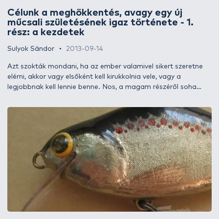
Célunk a meghökkentés, avagy egy új
műcsali születésének igaz története - 1.
rész: a kezdetek
Sulyok Sándor
2013-09-14
Azt szokták mondani, ha az ember valamivel sikert szeretne
elérni, akkor vagy elsőként kell kirukkolnia vele, vagy a
legjobbnak kell lennie benne. Nos, a magam részéről soha
nem szerettem a versengést, így inkább innovatív hajlamaim
kiélése révén próbáltam érvényesülni, több-kevesebb sikerrel...