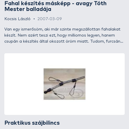
Fahal készítés másképp - avagy Tóth
Mester balladája
Kocsis László
2007-03-09
Van egy ismerősöm, aki már szinte megszállottan fahalakat
készít. Nem azért teszi ezt, hogy milliomos legyen, hanem
csupán a készítés által okozott öröm miatt. Tudom, furcsán
hangzik, de ez az igazság. Már szinte az alapoktól úgy állt
hozzá az egyes lépésekhez, a gépek, kézi berendezések
kialakításához, hogy a lehető legaprólékosabban
megtervezte. Persze egy-egy bonyolult berendezés
kísérletezgetés és kudarc nélkül nem állhatott össze. A fahal
készítés (ahogy ő hívja) aprólékos, időigényes hobbi.
Hobbinak nevezném, hisz egy cégnél dolgozunk, egy
műszakban. Alábbiakban azt szeretném közreadni, hogyan is
készül a Tóth-féle fahal.
Praktikus szájbilincs