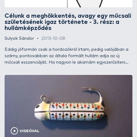
Célunk a meghökkentés, avagy egy műcsali
születésének igaz története - 3. rész: a
hullámképződés
Sulyok Sándor
2013-10-08
Eddig jóformán csak a hordozókról írtam, pedig valójában a
szárny, pontosabban az általa formált hullám adja az új
műcsali esszenciáját. Ha nagyon le akarnám egyszerűsíteni
dolgot, azt is mondhatnám, hogy a képződő hullám egyedül a
szárny sajátossága (hiszen a hordozó csak az előfeszítést
adja), ám ez így, ebben a formában nem igaz, a kettőt csak
együtt lehet vizsgálni. Rengeteget kísérteteztem a
hullámokkal, sokszor kerültem zsákutcába, de sok új
felfedezést is tettem, melyek eredményei már mind-mind
megjelentek az új generációs kivitelekben. Egy egész kötetet
tudnék írni a dologról, ám úgy vélem, ennek nem itt, ebben a
cikkben a helye. Inkább megpróbálok a tárgyilagosság és a
gyakorlati használhatóság határain belül a végeredményre
VIDEÓVAL
koncentrálni. Ehhez nézzünk is meg rögtön egy elméleti