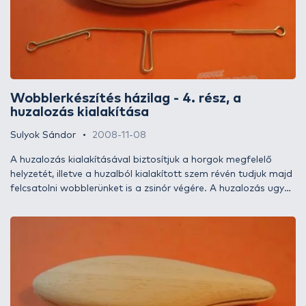
wobblerünknek, ugyanis egyazon wobbler alaptípusba
többfajta terelőlapkát is tervezhetünk. Ennek megértéséhez
érdemes tenni egy rövid áttekintést az alkalmazható
lapkatípusok világában, illetve szót ejteni ezek mozgásra
gyakorolt hatásáról.
Wobblerkészítés házilag - 4. rész, a
huzalozás kialakítása
Sulyok Sándor
2008-11-08
A huzalozás kialakításával biztosítjuk a horgok megfelelő
helyzetét, illetve a huzalból kialakított szem révén tudjuk majd
felcsatolni wobblerünket is a zsinór végére. A huzalozás ugyan
egyszerű műveletnek tűnhet, de kis csapatunknak, a BETLY
FC-nek ez némi nehézséget okozott, ezért a következőkben
egy kicsit részletesebben is szeretnék ezzel a témával
foglalkozni.