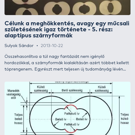
Célunk a meghökkentés, avagy egy műcsali
születésének igaz története - 5. rész:
alaptípus szárnyformák
Sulyok Sándor
2013-10-22
Összehasonlítva a túl nagy fantáziát nem igénylő
hordozókkal, a szárnyformák kialakításán azért többet kellett
töprengenem. Egyrészt mert teljesen új tudományág lévén
nem igazán tudtam mihez nyúlni, másrészről pedig nem
mindig sikerült megtalálnom a viselkedésük ok-okozati
összefüggéseit. Leginkább saját fantáziámra és
kísérletezgetéseim eredményére vagy épp
eredménytelenségeire hagyatkozhattam. Feltártam bizonyos
törvényszerűségeket (melyeket azért illett betartanom), ám
ezeken túlmenően csak a rendelkezésemre álló alapanyag
mennyisége szabott határt az ötleteim megvalósításának.
Ezek között akadt, amelyik működött, és olyan is, amelyik
nem, néhány pedig még kísérleti fázisban van. A következő