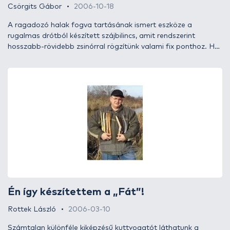
Csörgits Gábor
2006-10-18
A ragadozó halak fogva tartásának ismert eszköze a
rugalmas drótból készített szájbilincs, amit rendszerint
hosszabb-rövidebb zsinórral rögzítünk valami fix ponthoz. Ha
egyetlen halat kell így elhelyeznünk, nincs is gond. Természetes
parton még a több külön zsinóron lévő bilincs is könnyen
használható - kissé más azonban a helyzet, ha csónakból
vagy korlátozott hozzáférésű épített magas parton (pl.
mólón), stégen horgászunk. Ilyen esetben jól jöhet egy
praktikus, több halat is egy zsinóron rögzítő megoldás.
Én így készítettem a „Fát”!
Rottek László
2006-03-10
Számtalan különféle kiképzésű kuttyogatót láthatunk a