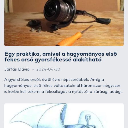
Egy praktika, amivel a hagyományos első
fékes orsó gyorsfékessé alakítható
Járfás Dávid
2024-04-30
A gyorsfékes orsók évről évre népszerűbbek. Amíg a
hagyományos, első fékes változatoknál háromszor-négyszer
is körbe kell tekerni a fékcsillagot a nyitástól a zárásig, addig
a legtöbb gyorsfékes modellnél ez mindössze egyetlen
fordulat. Sok horgász kíváncsi arra, hogy miként lehet egy
orsó fékútját annyira lerövidíteni, hogy gyorsfékessé váljon.
Létezik erre egy praktika, ezt fogom most nektek bemutatni!