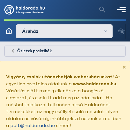
Áruház
Ötletek praktikák
×
Vigyázz, csalók utánozhatják webáruházunkat!
Az
egyetlen hivatalos oldalunk a
www.haldorado.hu
.
Vásárlás előtt mindig ellenőrizd a böngésző
címsorát, és csak itt add meg az adataidat. Ha
máshol találkozol feltűnően olcsó Haldorádó-
termékekkel, az nagy eséllyel csaló másolat - ilyen
oldalon ne vásárolj, inkább jelezd nekünk e-mailben
a
pult@haldorado.hu
címen!