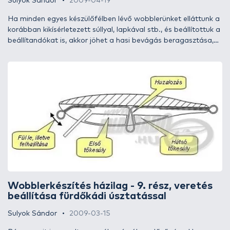
Sulyok Sándor
2009-04-19
Ha minden egyes készülőfélben lévő wobblerünket elláttunk a
korábban kikísérletezett súllyal, lapkával stb., és beállítottuk a
beállítandókat is, akkor jöhet a hasi bevágás beragasztása,
valamint a test lakkozása és alapozó festése. Az igazi díszes
köntösnek ugye illik aláöltözni, ezek a műveletek ezt a célt
szolgálják. A huzalozás szilárdan rögzül majd a tökéletesen
víz- és ütésálló testben, a díszítő festés pedig tökéletesen
tapad a felületen.
Wobblerkészítés házilag - 9. rész, veretés
beállítása fürdőkádi úsztatással
Sulyok Sándor
2009-03-15