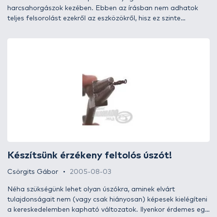
harcsahorgászok kezében. Ebben az írásban nem adhatok
teljes felsorolást ezekről az eszközökről, hisz ez szinte
lehetetlen - csak egy „szeletét” mutatom meg az
„arzenálnak”: azokat a darabokat, amelyeket magam is
kipróbáltam vagy elkészítettem. Vannak olyan kuttyogatók,
melyeket a készítője több darabból állít össze, ilyen vagy
olyan módon. Vannak azonban egy darabból készült
szerszámok is. Én leginkább ezek híve vagyok, mert lehet,
hogy az elkészítésük „babrásabb”, de nem kell foglalkozni egy
lényeges kérdéssel, a fej rögzítésének problémájával…
Készítsünk érzékeny feltolós úszót!
Csörgits Gábor
2005-08-03
Néha szükségünk lehet olyan úszókra, aminek elvárt
tulajdonságait nem (vagy csak hiányosan) képesek kielégíteni
a kereskedelemben kapható változatok. Ilyenkor érdemes egy