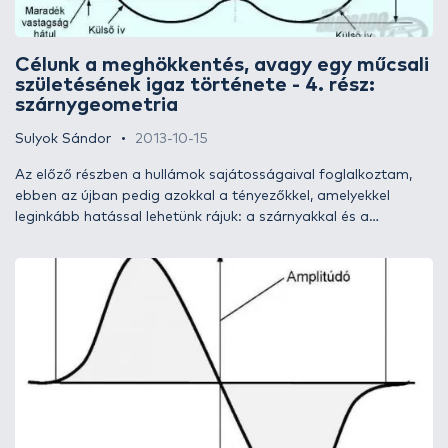
három részben a bevált szárnykoncepciókat és azok
elkészítési lehetőségeit szeretném bemutatni. Kezdjük az
elején, az alaptípus szárnyformákkal!
Célunk a meghökkentés, avagy egy műcsali
születésének igaz története - 4. rész:
szárnygeometria
Sulyok Sándor
2013-10-15
Az előző részben a hullámok sajátosságaival foglalkoztam,
ebben az újban pedig azokkal a tényezőkkel, amelyekkel
leginkább hatással lehetünk rájuk: a szárnyakkal és a
hordozókkal. Ahogy korábban is említettem, egy jó hullám
leginkább a szárny geometriájának sajátossága, ám a
hordozó szerepe sem elhanyagolható, így a kettőt együtt kell
vizsgálnunk. Ehhez nézzünk meg először egy alaptípust, azaz
a hosszában és keresztben is szimmetrikus szárnyat!
VIDEÓVAL