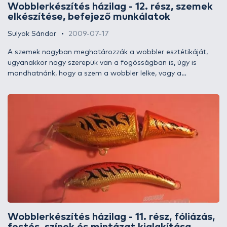
Wobblerkészítés házilag - 12. rész, szemek
elkészítése, befejező munkálatok
Sulyok Sándor
2009-07-17
A szemek nagyban meghatározzák a wobbler esztétikáját,
ugyanakkor nagy szerepük van a fogósságban is, úgy is
mondhatnánk, hogy a szem a wobbler lelke, vagy a
wobblerlélek tükre, vagy valami ilyesmi… A jól eltalált és
kihangsúlyozott szem igen feltűnő és vonzó lehet horgász,
ragadozóhal számára egyaránt.
Wobblerkészítés házilag - 11. rész, fóliázás,