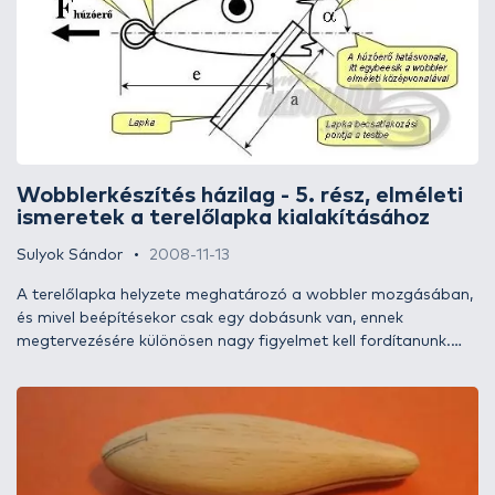
kelléke, de ahogy majd a későbbiekben kiderül, nem
elsősorban ez határozza meg a veretés minőségét, mint
ahogy az MP3 lejátszóba rakott elemtől se függ a lejátszott
zeneszám minősége, de maga a lejátszás, az bizony erősen.
Wobblerkészítés házilag - 5. rész, elméleti
ismeretek a terelőlapka kialakításához
Sulyok Sándor
2008-11-13
A terelőlapka helyzete meghatározó a wobbler mozgásában,
és mivel beépítésekor csak egy dobásunk van, ennek
megtervezésére különösen nagy figyelmet kell fordítanunk.
Vannak trükkök, amivel még a későbbiekben is operálhatunk -
ha mégse a legjobb helyen vágnánk be a wobblertestet -, de
jobb ezt elsőre jól csinálni. Itt elsősorban a bevágás helyére
gondolok, az irány nem ennyire kritikus, a terelőlapka szögén
egyszerűbben tudunk változtatni. A bemetszés előtt először is
el kell döntenünk, hogy milyen terelőlapkát szeretnénk