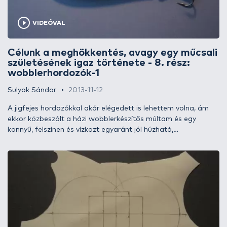
VIDEÓVAL
Célunk a meghökkentés, avagy egy műcsali
születésének igaz története - 8. rész:
wobblerhordozók-1
Sulyok Sándor
2013-11-12
A jigfejes hordozókkal akár elégedett is lehettem volna, ám
ekkor közbeszólt a házi wobblerkészítős múltam és egy
könnyű, felszínen és vízközt egyaránt jól húzható,
kifinomultabb verzió lehetőségét villantotta fel előttem. A
kihívást tovább már nem jelentő jigfejes kivitel
továbbfejlesztését elnapolva egyszerűen tovább kellett
lépnem. Megtettem.