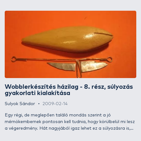
folyamatosan újakat kényszerül venni. Kevéske alapanyag,
ötletesség és eszköz segítségével bárki önthet ólmot házilag.
Ebben az írásban azt próbálom bemutatni, hogyan öntsünk
egyszerű eszközökkel könnyen, gyorsan ólmot.
Wobblerkészítés házilag - 8. rész, súlyozás
gyakorlati kialakítása
Sulyok Sándor
2009-02-14
Egy régi, de meglepően találó mondás szerint a jó
mérnökembernek pontosan kell tudnia, hogy körülbelül mi lesz
a végeredmény. Hát nagyjából igaz lehet ez a súlyozásra is,
hiszen valamiből ki kell indulnunk. Ugyan pontosan