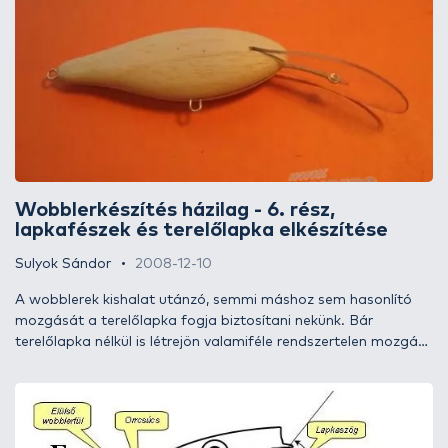
elülső fül helyzetével és a súlyozással még bőven tudunk
operálni, és szinte biztosan el tudjuk érni, hogy wobblereink
veretése impozáns legyen.
Wobblerkészítés házilag - 6. rész,
lapkafészek és terelőlapka elkészítése
Sulyok Sándor
2008-12-10
A wobblerek kishalat utánzó, semmi máshoz sem hasonlító
mozgását a terelőlapka fogja biztosítani nekünk. Bár
terelőlapka nélkül is létrejön valamiféle rendszertelen mozgás
- lásd sliderek - de harmonikus verető mozgást csak
terelőlapkával tudunk létrehozni. A terelőlapka, mint ahogy a
nevében is benne van, terel, mégpedig vizet, és az elterelt víz
ellenhatásaként propeller módjára téríti ki jobbra vagy balra a
wobblertestet. A lapka tehát a wobbler nélkülözhetetlen