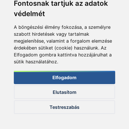
Fontosnak tartjuk az adatok
Termékösszehasonlítás
védelmét
A böngészési élmény fokozása, a személyre
szabott hirdetések vagy tartalmak
Nyitvatartás:
megjelenítése, valamint a forgalom elemzése
H-P: 8:00-17:00
érdekében sütiket (cookie) használunk. Az
Sz: 8:00 - 12:00
Elfogadom gombra kattintva hozzájárulhat a
sütik használatához.
Telefon:
+36 20 945 7758
Elfogadom
E-mail:
pult@haldorado.hu
Elutasítom
Cím:
6400 Kiskunhalas, Széchenyi út 49.
Testreszabás