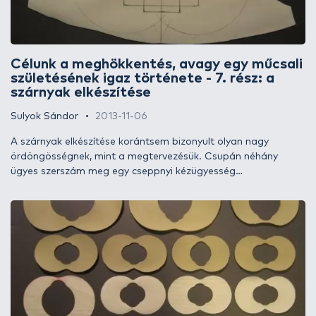
Célunk a meghökkentés, avagy egy műcsali
születésének igaz története - 7. rész: a
szárnyak elkészítése
Sulyok Sándor
2013-11-06
A szárnyak elkészítése korántsem bizonyult olyan nagy
ördöngösségnek, mint a megtervezésük. Csupán néhány
ügyes szerszám meg egy cseppnyi kézügyesség
szükségeltetett hozzá. Az első szárnyakat kizárólag ollóval
készítettem, majd használtam hagyományos lyukasztókat
(melyek él-geometriája nem kifejezetten volt alkalmas gumi
kivágásra), később én magam készítettem alkalmas kivágó
szerszámokat. Esetemben ezek a szerszámok hozták meg a
kívánt áttörést a szárnyak elkészítésben.