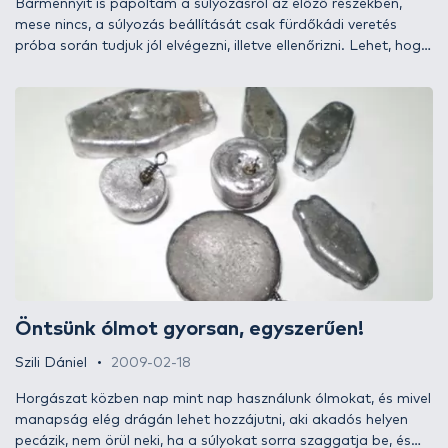
Bármennyit is papoltam a súlyozásról az előző részekben,
mese nincs, a súlyozás beállítását csak fürdőkádi veretés
próba során tudjuk jól elvégezni, illetve ellenőrizni. Lehet, hogy
elsőre rá fogunk érezni, de az is lehet, hogy nem, és akkor
faragni, alakítani kell majd a súlyokon. Ez a művelet tehát
nem hagyható el egyedi daraboknál, ugyanakkor egyforma
darabokból álló széria esetén elegendő egy „mintamodellen”
is elvégezni, a későbbiekben - a szükséges adatok birtokában
- már nem érhetnek meglepetések akkor sem, ha a többi
típusazonos darabnál csak azok végleges elkészülte után
végezzük el a lakkozást, illetve a végső beállítást.
Öntsünk ólmot gyorsan, egyszerűen!
Szili Dániel
2009-02-18
Horgászat közben nap mint nap használunk ólmokat, és mivel
manapság elég drágán lehet hozzájutni, aki akadós helyen
pecázik, nem örül neki, ha a súlyokat sorra szaggatja be, és