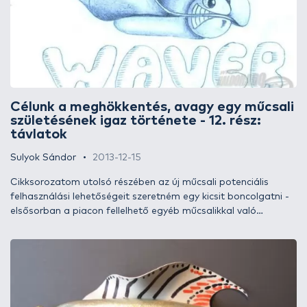
Célunk a meghökkentés, avagy egy műcsali
születésének igaz története - 12. rész:
távlatok
Sulyok Sándor
2013-12-15
Cikksorozatom utolsó részében az új műcsali potenciális
felhasználási lehetőségeit szeretném egy kicsit boncolgatni -
elsősorban a piacon fellelhető egyéb műcsalikkal való
összehasonlítás révén. Ahogy korábban is említettem, a
műcsali újdonságát a twisterfarok hullámmozgásának
újraértelmezése, hordozóra feszítése (szabadsági fokának
lecsökkentése) és ezáltal a veretés erősségének megnövelése
adja.