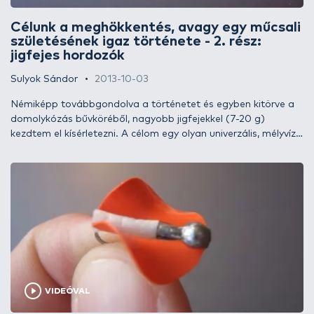
hullámmodellt!
Célunk a meghökkentés, avagy egy műcsali
születésének igaz története - 2. rész:
jigfejes hordozók
Sulyok Sándor
2013-10-03
Némiképp továbbgondolva a történetet és egyben kitörve a
domolykózás bűvköréből, nagyobb jigfejekkel (7-20 g)
kezdtem el kísérletezni. A célom egy olyan univerzális, mélyvízi
verzió megalkotása volt, amely méltó alternatívája lehet a
gumihalaknak / twistereknek süllőre, csukára, harcsára
egyaránt. Na, itt kezdett érdekessé válni a dolog.
VIDEÓVAL