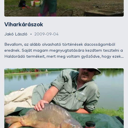
Viharkárászok
Jakó László
2009-09-04
Bevallom, az alább olvasható történések dacosságomból
erednek. Saját magam megnyugtatására kezdtem tesztelni a
Haldorádó termékeit, mert meg voltam győződve, hogy ezek
is csupán „egy a sok közül” kategóriás cuccok. Ugyan mitől
lehet jobb egy aroma vagy csali annál, amit szintén agyba-
főbe reklámoznak más emblémával ellátva?!