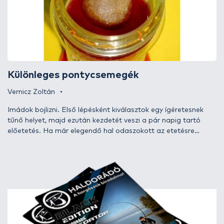
Különleges pontycsemegék
Vernicz Zoltán
Imádok bojlizni. Első lépésként kiválasztok egy ígéretesnek
tűnő helyet, majd ezután kezdetét veszi a pár napig tartó
előetetés. Ha már elegendő hal odaszokott az etetésre
következhet a horgászat. Kezdetben jön a hal, mint a
parancsolat, de aztán általában történni szokott valami. A
kapások száma drasztikusan lecsökken, ha meg néha-néha
megszólal a hangjelzős, annak rendszerint üres bevágás a
vége. Vajon mi történhet ilyenkor? A válasz egyszerű. A
pontyok érzik a veszélyt és bizony a kezdetben bevált
módszerekkel már szinte lehetetlen őket becsapni. Elérkezett
tehát a változtatás, a kísérletezés ideje. Valahogy így nézett