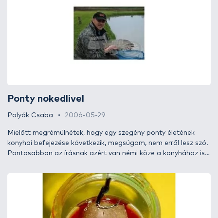
áhított zsákmányt. Szintén tisztában vagyunk azzal is, hogy a
békés halak gyorsan reagálnak a különböző illatú és ízű
aromákra, ezért akartuk kipróbálni ezt a kifejezetten
pontyhorgászok számára kifejlesztett, kétféle ízesítésű puha
csalit. A sötét színű ánizsos, a bordó pedig rákos ízesítést
kapott.
Ponty nokedlivel
Polyák Csaba
2006-05-29
Mielőtt megrémülnétek, hogy egy szegény ponty életének
konyhai befejezése következik, megsúgom, nem erről lesz szó.
Pontosabban az írásnak azért van némi köze a konyhához is,
de most egészen más megközelítésből. Hogy kerül a nokedli
az asztalra, és onnan a pontyok elé? A horogravaló sokszor
az orrunk előtt hever, az oroszok pedig már a spájzban
vannak. Merjünk néha eltérni a megszokottól, ugyan mit
veszíthetünk? Erről szól ez a kis írás.