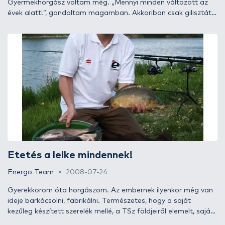
Gyermekhorgász voltam még. „Mennyi minden változott az
évek alatt!”, gondoltam magamban. Akkoriban csak gilisztát,
különböző ízesítésű málékat, valamint kukoricát használtunk a
halak megfogására. A parton sétálgatva a szemfülesebbek
észrevehetik, hogy az idősebb horgászok közül még ma is
sokan ezeket használják. A modern horgász azonban már
mással pecázik. Különböző pelletek, bojlik és ízesített
kukoricák szerepelnek a listán, pedig a málé egy kifejezetten
olcsó és nagyon fogós pontycsali. De mi is az a málé, és
hogyan készül?
Etetés a lelke mindennek!
Energo Team
2008-07-24
Gyerekkorom óta horgászom. Az embernek ilyenkor még van
ideje barkácsolni, fabrikálni. Természetes, hogy a saját
kezűleg készített szerelék mellé, a TSz földjeiről elemelt, saját
kezűleg főzött és erjesztett kukorica dukál. Persze változnak