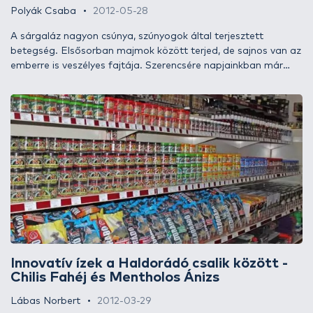
Polyák Csaba
2012-05-28
A sárgaláz nagyon csúnya, szúnyogok által terjesztett
betegség. Elsősorban majmok között terjed, de sajnos van az
emberre is veszélyes fajtája. Szerencsére napjainkban már
létezik megfelelő védőoltás ellene. Azt gondoltam, hogy ilyen
kórság kizárólag a szárazföldön, trópusi-szubtrópusi
területeken szedhet áldozatokat, de a minap meggyőződtem
arról, hogy bizony a halaknál, elsősorban a pontyoknál is
létezik ez a betegség. A vírus könnyen megtámadhatja a
potykák idegközpontját, ami folyamatos táplálkozási
ingerben jelentkezik, ráadásul ragályos. Minden tudásomat
latba véve eredtem a rejtélyes kór után, hogy kiderítsem, mi
okozhatja ezt rendkívül agresszív betegséget. A teljes
kórlapot most ti is olvashatjátok.
Innovatív ízek a Haldorádó csalik között -
Chilis Fahéj és Mentholos Ánizs
Lábas Norbert
2012-03-29