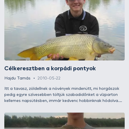
időszakban mindig rácsodálkozom, hogy mekkora kínálatból
kell szemezgetnünk és mennyi újdonságot raknak elénk a
gyártók évről évre. Az idén szerencsém volt, hiszen az elmúlt
időszakban jelentek meg a Haldorádó etetőanyagok, pelletek
és első kézből kaphattam információt, ajánlást
használatukhoz. Jó-jó, nem éppen az elsők között próbáltam
ki őket, de ne is tesztírást várjatok, az alábbiakban csak egy
hétköznapi horgászatról olvashattok, ahol történetesen
ezekkel az etetőanyagokkal próbálkoztam. Hogy milyen
eredménnyel? Hamarosan kiderül!
Célkeresztben a korpádi pontyok
Hajdu Tamás
2010-05-22
Itt a tavasz, zöldellnek a növények mindenütt, mi horgászok
pedig egyre szívesebben töltjük szabadidőnket a vízparton
kellemes napsütésben, immár kedvenc hobbinknak hódolva.
Gábor barátom meghívásának eleget téve idén hamarabb
látogattam el Kiskorpádra, a Szigetestóra. Célunk a
Haldorádó 2010-es újdonságainak tesztelése, kipróbálása
volt egy újabb vízen, valamint hogy végre egy jót horgásszunk.