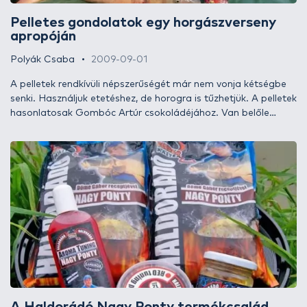
Pelletes gondolatok egy horgászverseny
apropóján
Polyák Csaba
2009-09-01
A pelletek rendkívüli népszerűségét már nem vonja kétségbe
senki. Használjuk etetéshez, de horogra is tűzhetjük. A pelletek
hasonlatosak Gombóc Artúr csokoládéjához. Van belőle
lyukas, kerek, édes, sós, jó illatú, büdös, kemény, puha, és még
sorolhatnám. Vannak olyanok, amelyek észrevétlenül
bukkannak fel, majd ugyanígy el is tűnnek, és vannak olyanok,
amelyek sokáig vezetik a horgászoknál a slágerlistát. Hogyan
lehet ennek a listának az élére kerülni?