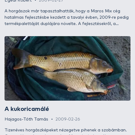
Egedi Róbert
2009-02-27
A horgászok már tapasztalhatták, hogy a Maros Mix cég
hatalmas fejlesztésbe kezdett a tavalyi évben, 2009-re pedig
termékpalettáját duplájára növelte. A fejlesztésekről, a
különböző csalikról és kiegészítőkről, valamint a tesztekről
rendszeresen olvashatnak itt a Haldorádó horgászportálon. A
cikksorozat első részében egy olyan csali kerül bemutatásra,
ami már hosszú ideje feledésbe merült. Ez az „új” termék
pedig nem más, mint a Maros Mix Puliszka vagy másik ismert
nevén kukoricamálé. Hogyan lehet egy rendkívül egyszerű - de
bizonyítottan fogós - csaliból kihozni a maximumot? Hogyan
lehet fogósságát tovább növelni? Az írásból minden kiderül!
A kukoricamálé
Hajagos-Tóth Tamás
2009-02-26
Tizenéves horgászképeket nézegetve pihenek a szobámban.