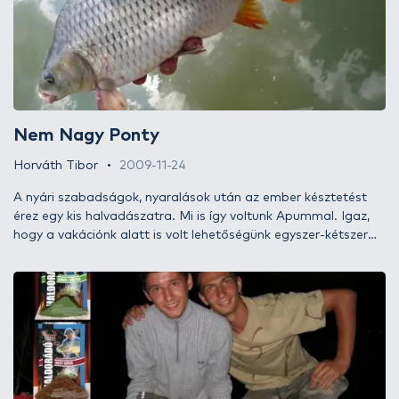
Nem Nagy Ponty
Horváth Tibor
2009-11-24
A nyári szabadságok, nyaralások után az ember késztetést
érez egy kis halvadászatra. Mi is így voltunk Apummal. Igaz,
hogy a vakációnk alatt is volt lehetőségünk egyszer-kétszer
nagy „tengerünk”, majdnem mindig háborgó vizét faggatni, és
talán a kisebb fehérhal népség és a horgunkról leforduló egy-
egy pici potyka miatt kaptunk vérszemet arra, hogy pontyot
fogjunk. Félre ne értsétek! Imádom kihúzkodni a kéttenyeres
dévérkeszegeket a balatoni nádasból vagy a dunai sodrásból,
csak hát fő a változatosság…