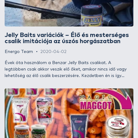
Jelly Baits variációk – Élő és mesterséges
csalik imitációja az úszós horgászatban
Energo Team
2020-04-02
Évek óta használom a Benzar Jelly Baits csalikat. A
legtöbben csak akkor veszik elő őket, amikor nincs idő vagy
lehetőség az élő csalik beszerzésére. Kezdetben én is így
használtam a Jellyket. A method feeder horgászat, a színes
pelletek eredményessége hívta fel a figyelmem a bennük rejlő
lehetőségre. Így alakult ki az a gyakorlat, hogy úszós és
feederes horgászat során is egész évben gyakran használom
magukban vagy élő csalival kombinálva ezeket a tökéletes
imitációkat.