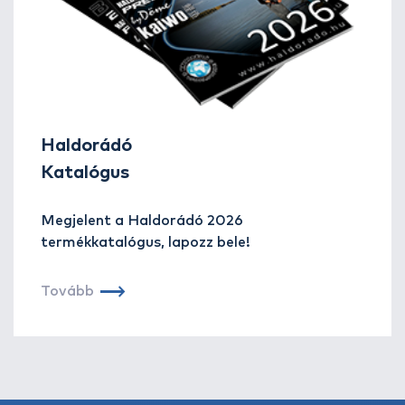
ki a forgatókönyv a legutóbbi horgászatom alkalmából is.
Haldorádó
Katalógus
Megjelent a Haldorádó 2026
termékkatalógus, lapozz bele!
Tovább