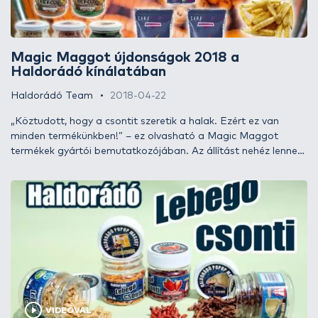
Magic Maggot újdonságok 2018 a
Haldorádó kínálatában
Haldorádó Team
2018-04-22
„Köztudott, hogy a csontit szeretik a halak. Ezért ez van
minden termékünkben!” – ez olvasható a Magic Maggot
termékek gyártói bemutatkozójában. Az állítást nehéz lenne
megcáfolni, hisz a csontkukac nagyon régóta alapvető
csalogatóanyagnak számít az eredményes békéshal-
horgászat során. Nos, ezt a naturális, hagyományos élő
anyagot ötvözték egy jó adag kreativitással és a modern
gyártástechnológiával, amiből egyedülállóan különleges
végeredmények születtek. Ismerjétek meg ezeket!
VIDEÓVAL