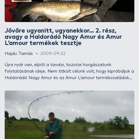
Jövőre ugyanitt, ugyanekkor… 2. rész,
avagy a Haldorádó Nagy Amur és Amur
L’amour termékek tesztje
Hajdu Tamás
2009-09-22
Újra nyár van, eljött a tavalyi, tiszotai horgászatunk
folytatásának ideje. Nem titkolt célunk volt, hogy kipróbáljuk a
Haldorádó Nagy Amur és az Amur L’amour termékcsaládok
tagjait és halat is fogjunk velük. Tavalyi kis csapatunk bővült
egy személlyel, Ágival, Gábor barátnőjével, így hárman
vágtunk neki idén a horgásztúrának.