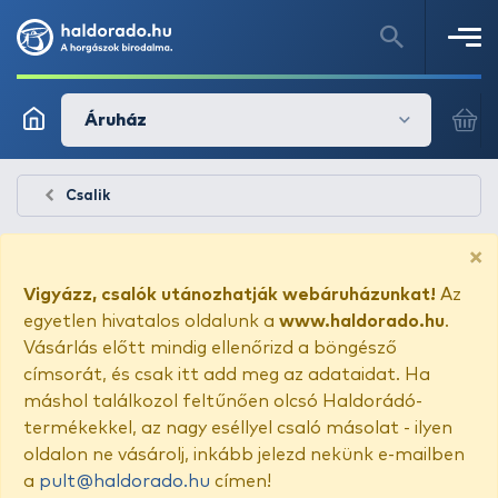
Áruház
Csalik
×
Vigyázz, csalók utánozhatják webáruházunkat!
Az
egyetlen hivatalos oldalunk a
www.haldorado.hu
.
Vásárlás előtt mindig ellenőrizd a böngésző
címsorát, és csak itt add meg az adataidat. Ha
máshol találkozol feltűnően olcsó Haldorádó-
termékekkel, az nagy eséllyel csaló másolat - ilyen
oldalon ne vásárolj, inkább jelezd nekünk e-mailben
a
pult@haldorado.hu
címen!