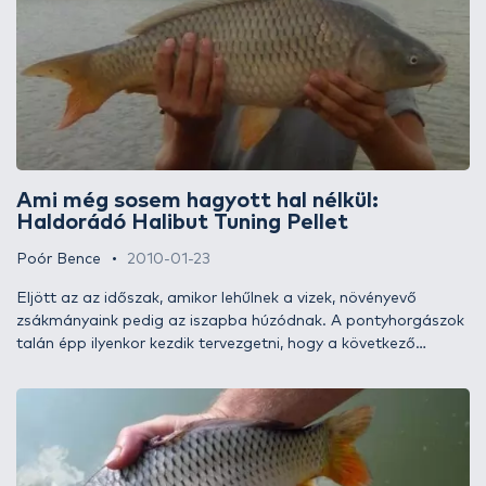
Lássuk az eredményt!
Ami még sosem hagyott hal nélkül:
Haldorádó Halibut Tuning Pellet
Poór Bence
2010-01-23
Eljött az az időszak, amikor lehűlnek a vizek, növényevő
zsákmányaink pedig az iszapba húzódnak. A pontyhorgászok
talán épp ilyenkor kezdik tervezgetni, hogy a következő
szezonban milyen csalival, etetőanyaggal, milyen technikával
próbálkozzanak. Én most ebben szeretnék egy kis segítséget
nyújtani, méghozzá csali témakörben.