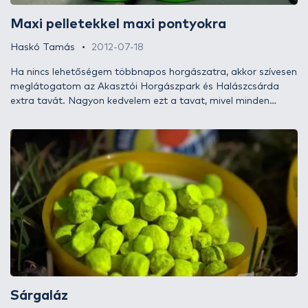
Maxi pelletekkel maxi pontyokra
Haskó Tamás
2012-07-18
Ha nincs lehetőségem többnapos horgászatra, akkor szívesen
meglátogatom az Akasztói Horgászpark és Halászcsárda
extra tavát. Nagyon kedvelem ezt a tavat, mivel minden
kifogott halat vissza kell engedni, pikkelyes barátainknak
bőven volt idejük kitanulni azokat a fortélyokat és trükköket,
melyekkel ki tudják kerülni a horgászok csalijait. Itt szinte nincs
két egyforma horgásznap, mindig valami újjal kell próbálkozni
az eredményes horgászat érdekében, de most új csalikkal és
ötletekkel „felfegyverkezve” indultunk neki idei első
kísérletünknek. Ha kíváncsiak vagytok, hogyan is sikerült, akkor
csak kattintsatok tovább, és minden kiderül!
Sárgaláz