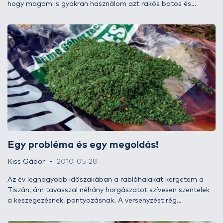
hogy magam is gyakran használom azt rakós botos és
feederbotos pontyozásnál is. Külföldön, Angliában,
Ausztriában, Olaszországban, már nagy hagyományai vannak
a pasztával történő pontyozásnak, de hozzánk még nem
jutott el kellőképp a pasztahorgászat gyakorlata, pedig az
egyik leginkább sokoldalú felhasználást biztosító pontycsali. A
teljesség igénye nélkül szeretnék most egy kis felhasználási
útmutatót nyújtani a pontypaszták és néhány hozzájuk
készített eszköz használatához.
Egy probléma és egy megoldás!
Kiss Gábor
2010-05-28
Az év legnagyobb időszakában a rablóhalakat kergetem a
Tiszán, ám tavasszal néhány horgászatot szívesen szentelek
a keszegezésnek, pontyozásnak. A versenyzést rég
befejeztem, így nem vagyok naprakész az újabbnál újabb
etetőanyagok, „csodacsalik” vonatkozásában, ezért ebben az