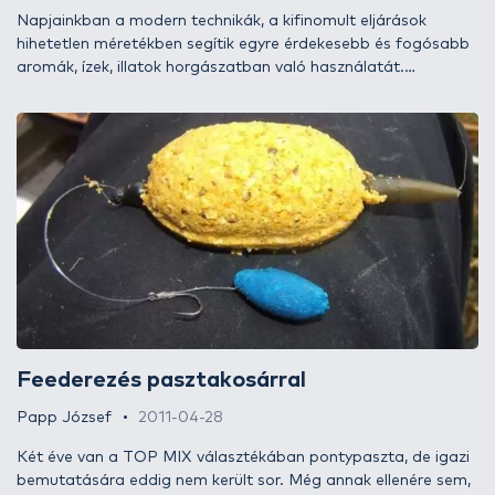
Napjainkban a modern technikák, a kifinomult eljárások
hihetetlen méretékben segítik egyre érdekesebb és fogósabb
aromák, ízek, illatok horgászatban való használatát.
Emlékezzünk csak vissza, régen még szinte egyedül az epres
volt az elfogadott aroma-íz, amit használtunk a natúr
kukoricás, esetleg vaníliás ízek mellett. Ma már ezek
klasszikusnak és kicsit retrónak tűnnek. A Haldorádó termékei
közé idén került fel két régi-új ismerős ízesítés, kis turbóval.
Róluk szándékozom most a „száraz” oldalról kis információt
szolgáltatni.
Feederezés pasztakosárral
Papp József
2011-04-28
Két éve van a TOP MIX választékában pontypaszta, de igazi
bemutatására eddig nem került sor. Még annak ellenére sem,