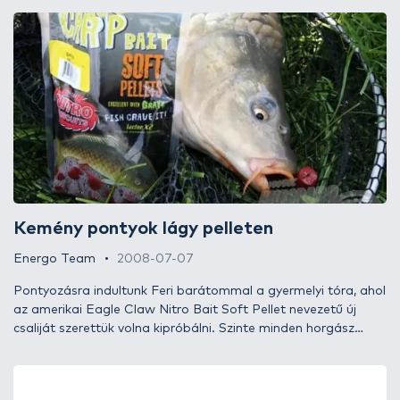
az idők, ma már örülök annak, ha a munka mellett van
lehetőségem egy kis horgászatra, ezért mindent készen
szerzek be - édesanyám nagy örömére, akinek nem kell
szagolnia tejes erjesztésű kukoricámat. A legutóbbi horgászat
teljesen spontán és hirtelen jött. András barátom kért meg,
hogy teszteljünk le egy új termékcsaládot, mert horgászboltos
lévén szeret olyan portékát ajánlani a vevőinek, ami már nála
is bizonyított. Persze kaptam az alkalmon és örömmel
cseréltem fel az iroda steril, jellegtelen atmoszféráját az
ígéretes, friss tóparti levegőre.
Kemény pontyok lágy pelleten
Energo Team
2008-07-07
Pontyozásra indultunk Feri barátommal a gyermelyi tóra, ahol
az amerikai Eagle Claw Nitro Bait Soft Pellet nevezetű új
csaliját szerettük volna kipróbálni. Szinte minden horgász
számára alapvetően elfogadott, hogy a békés halak
horgászata során valamilyen aromát használ, felkeltve ezzel
érdeklődésüket, hogy mielőbb horogra tudja csalni a hőn