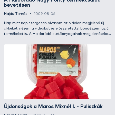
A Haldorádó Nagy Ponty termékcsalád
bevetésen
Hajdu Tamás
2009-08-06
Nap mint nap szorgosan olvasom az oldalon megjelenő új
cikkeket, nézem a videókat és előszeretettel böngészem az új
termékeket is. A Haldorádó etetőanyagainak megjelenésekor
már sejtettem, hogy kiváló csalogatóanyagokat kapunk
kézhez. Döme Gábor és a Haldorádó neve elég garancia
számomra. Az üzletekben jelenleg kapható etetőanyagok
közül a Nagy Ponty lett a kedvencem, így arra gondoltam, a
teljes termékcsaládot kipróbálom. Lássuk az eredményt!
Újdonságok a Maros Mixnél I. - Puliszkák