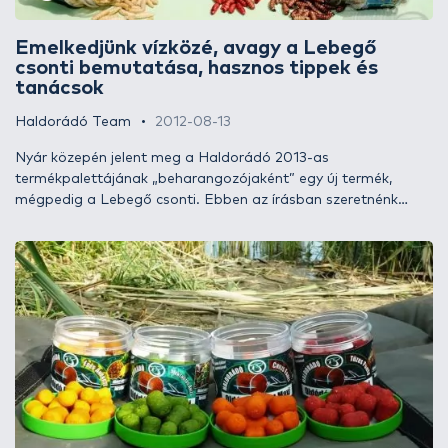
Emelkedjünk vízközé, avagy a Lebegő
csonti bemutatása, hasznos tippek és
tanácsok
Haldorádó Team
2012-08-13
Nyár közepén jelent meg a Haldorádó 2013-as
termékpalettájának „beharangozójaként” egy új termék,
mégpedig a Lebegő csonti. Ebben az írásban szeretnénk
részletesen bemutatni ezt a terméket, valamint néhány
használati tippet megosztani, ami igazolja, hogy nem csak a
versenyhorgászoknak szánjuk ezt a különleges horogra valót!